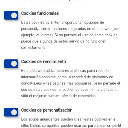
PRESENCIAL
Cookies funcionales
TELÉFONO
MÁQUINA
Estas cookies permiten proporcionar opciones de
personalización y funciones mejoradas en el sitio web (por
ejemplo, el idioma). Si no permite el uso de estas cookies,
puede que algunos de estos servicios no funcionen
Volver al índice
Volver atrás
correctamente.
Cookies de rendimiento
Comunícate con el Ayuntamiento de Donostia / San
Este sitio web utiliza cookies analíticas para recopilar
Sebastián
información anónima, como la cantidad de visitantes de
(gratuito desde Donostia / San Sebastián)
010
donostia.eus y las páginas más populares. Si no permite el
uso de estas cookies no podremos saber si ha visitado el
(+34) 943 481 000
sitio ni mejorar nuestra oferta de contenidos.
Buzón de la ciudadanía
Informar de un error en la web
Cookies de personalización
Los socios anunciantes pueden crear estas cookies en el
Enlaces útiles
sitio. Dichas compañías pueden usarlas para crear un perfil