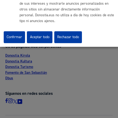
Ofertas de empleo
de sus intereses y mostrarle anuncios personalizados en
Perfil del contratante
otros sitios sin almacenar directamente información
Sede electrónica
personal. Donostia.eus no utiliza a día de hoy cookies de este
Mapas - GeoDonostia
tipo ni anuncios ajenos.
Sala de prensa
Mapa web
Confirmar
Aceptar todo
Rechazar todo
Otras páginas web corporativas
Donostia Kirola
Donostia Kultura
Donostia Turismo
Fomento de San Sebastián
Dbus
Síguenos en redes sociales