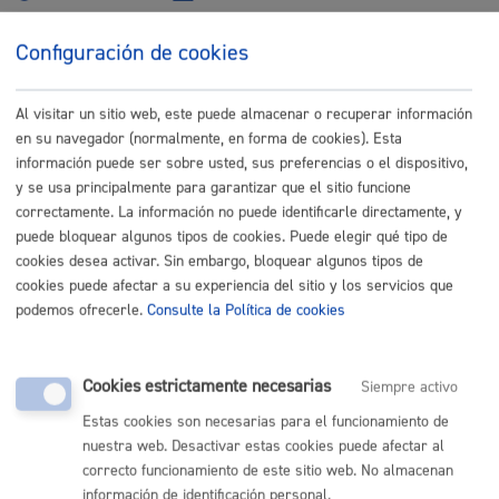
Buscar
Configuración de cookies
Listado completo de Trámites
Al visitar un sitio web, este puede almacenar o recuperar información
Busco vivienda, garaje, local
en su navegador (normalmente, en forma de cookies). Esta
información puede ser sobre usted, sus preferencias o el dispositivo,
y se usa principalmente para garantizar que el sitio funcione
Cesión de uso de locales municipales
* Online con certificado
correctamente. La información no puede identificarle directamente, y
electrónico
puede bloquear algunos tipos de cookies. Puede elegir qué tipo de
cookies desea activar. Sin embargo, bloquear algunos tipos de
ONLINE
cookies puede afectar a su experiencia del sitio y los servicios que
PRESENCIAL
podemos ofrecerle.
Consulte la Política de cookies
TELÉFONO
MÁQUINA
Cookies estrictamente necesarias
Siempre activo
Solicitud para uso de salas - Topalekua
* Online con certificado
Estas cookies son necesarias para el funcionamiento de
electrónico
nuestra web. Desactivar estas cookies puede afectar al
correcto funcionamiento de este sitio web. No almacenan
ONLINE
información de identificación personal.