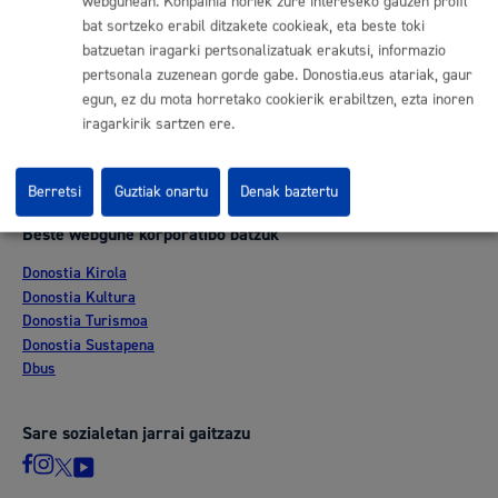
webgunean. Konpainia horiek zure intereseko gauzen profil
Esteka erabilgarriak
bat sortzeko erabil ditzakete cookieak, eta beste toki
batzuetan iragarki pertsonalizatuak erakutsi, informazio
Lan eskaintza
Kontratatzailaren profila
pertsonala zuzenean gorde gabe. Donostia.eus atariak, gaur
Egoitza elektronikoa
egun, ez du mota horretako cookierik erabiltzen, ezta inoren
Mapak - GeoDonostia
iragarkirik sartzen ere.
Prentsa aretoa
Web-mapa
Berretsi
Guztiak onartu
Denak baztertu
Beste webgune korporatibo batzuk
Donostia Kirola
Donostia Kultura
Donostia Turismoa
Donostia Sustapena
Dbus
Sare sozialetan jarrai gaitzazu