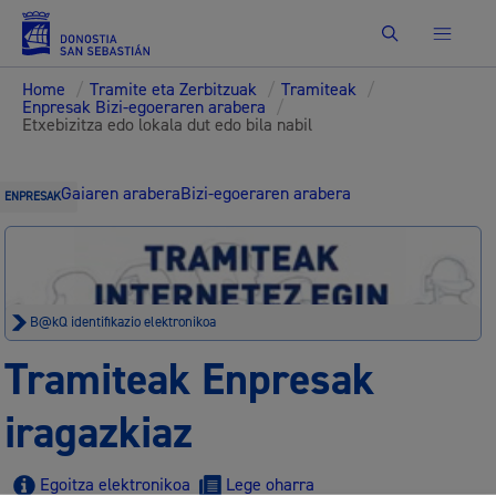
Bilatu
Home
/
Tramite eta Zerbitzuak
/
Tramiteak
/
Enpresak Bizi-egoeraren arabera
/
Etxebizitza edo lokala dut edo bila nabil
Gaiaren arabera
Bizi-egoeraren arabera
ENPRESAK
B@kQ identifikazio elektronikoa
Tramiteak Enpresak
iragazkiaz
Egoitza elektronikoa
Lege oharra