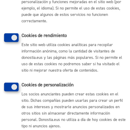
personalización y funciones mejoradas en el sitio web (por
ejemplo, el idioma). Si no permite el uso de estas cookies,
Comunícate con el Ayuntamiento de Donostia / San
puede que algunos de estos servicios no funcionen
Sebastián
correctamente.
(gratuito desde Donostia / San Sebastián)
010
Cookies de rendimiento
(+34) 943 481 000
Buzón de la ciudadanía
Este sitio web utiliza cookies analíticas para recopilar
información anónima, como la cantidad de visitantes de
Informar de un error en la web
donostia.eus y las páginas más populares. Si no permite el
uso de estas cookies no podremos saber si ha visitado el
Enlaces útiles
sitio ni mejorar nuestra oferta de contenidos.
Ofertas de empleo
Cookies de personalización
Perfil del contratante
Sede electrónica
Los socios anunciantes pueden crear estas cookies en el
Mapas - GeoDonostia
sitio. Dichas compañías pueden usarlas para crear un perfil
Sala de prensa
de sus intereses y mostrarle anuncios personalizados en
Mapa web
otros sitios sin almacenar directamente información
personal. Donostia.eus no utiliza a día de hoy cookies de este
tipo ni anuncios ajenos.
Otras páginas web corporativas