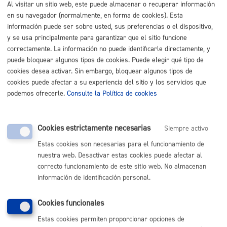
Al visitar un sitio web, este puede almacenar o recuperar información
Listado completo de Trámites
en su navegador (normalmente, en forma de cookies). Esta
información puede ser sobre usted, sus preferencias o el dispositivo,
Busco subvenciones o ayudas
y se usa principalmente para garantizar que el sitio funcione
correctamente. La información no puede identificarle directamente, y
Subvención a la creación de comunidades de energías
puede bloquear algunos tipos de cookies. Puede elegir qué tipo de
renovables o de ayuda en inversiones de instalaciones
cookies desea activar. Sin embargo, bloquear algunos tipos de
fotovolaticas a las comunidades ya constituidas y a las
cookies puede afectar a su experiencia del sitio y los servicios que
podemos ofrecerle.
Consulte la Política de cookies
comunidades de propietarios
* Online con certificado
electrónico
Cookies estrictamente necesarias
Siempre activo
ONLINE
PRESENCIAL
Estas cookies son necesarias para el funcionamiento de
nuestra web. Desactivar estas cookies puede afectar al
TELÉFONO
correcto funcionamiento de este sitio web. No almacenan
MÁQUINA
información de identificación personal.
Cookies funcionales
Volver al índice
Volver atrás
Estas cookies permiten proporcionar opciones de