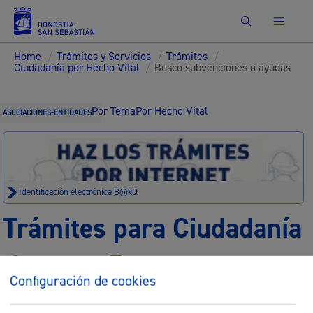
Buscar
Home
/
Trámites y Servicios
/
Trámites
/
Ciudadanía por Hecho Vital
/
Busco subvenciones o ayudas
Por Tema
Por Hecho Vital
ASOCIACIONES-ENTIDADES
Identificación electrónica B@kQ
Trámites para Ciudadanía
Sede electrónica
Nota legal
Configuración de cookies
Buscar