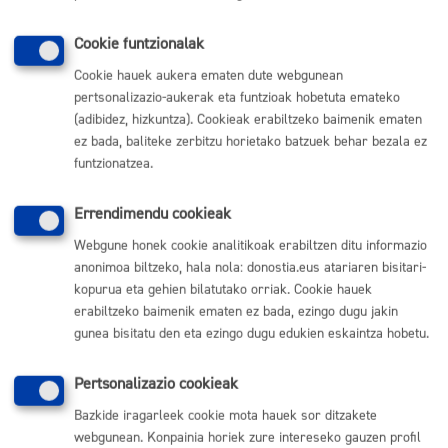
ONLINE
BERTARATUZ
Cookie funtzionalak
TELEFONOZ
Cookie hauek aukera ematen dute webgunean
pertsonalizazio-aukerak eta funtzioak hobetuta emateko
MAKINAZ
(adibidez, hizkuntza). Cookieak erabiltzeko baimenik ematen
ez bada, baliteke zerbitzu horietako batzuek behar bezala ez
funtzionatzea.
Aurkibidera itzuli
Itzuli atzera
Errendimendu cookieak
Webgune honek cookie analitikoak erabiltzen ditu informazio
Komunika zaitez Donostiako Udalarekin
anonimoa biltzeko, hala nola: donostia.eus atariaren bisitari-
kopurua eta gehien bilatutako orriak. Cookie hauek
(doan Donostiatik)
010
erabiltzeko baimenik ematen ez bada, ezingo dugu jakin
(+34) 943 481 000
gunea bisitatu den eta ezingo dugu edukien eskaintza hobetu.
Herritarren postontzia
Webeko akatsen berri eman
Pertsonalizazio cookieak
Bazkide iragarleek cookie mota hauek sor ditzakete
Esteka erabilgarriak
webgunean. Konpainia horiek zure intereseko gauzen profil