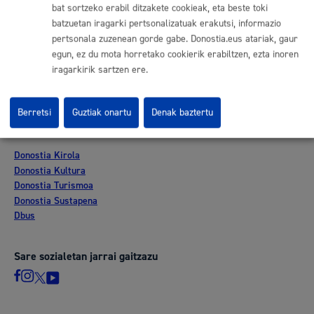
bat sortzeko erabil ditzakete cookieak, eta beste toki
Lan eskaintza
batzuetan iragarki pertsonalizatuak erakutsi, informazio
Kontratatzailaren profila
pertsonala zuzenean gorde gabe. Donostia.eus atariak, gaur
Egoitza elektronikoa
egun, ez du mota horretako cookierik erabiltzen, ezta inoren
Mapak - GeoDonostia
iragarkirik sartzen ere.
Prentsa aretoa
Web-mapa
Berretsi
Guztiak onartu
Denak baztertu
Beste webgune korporatibo batzuk
Donostia Kirola
Donostia Kultura
Donostia Turismoa
Donostia Sustapena
Dbus
Sare sozialetan jarrai gaitzazu