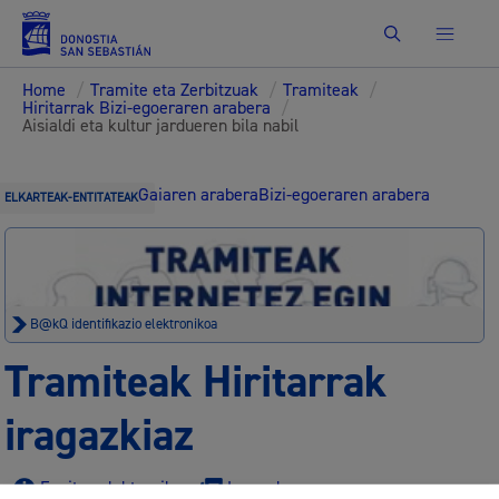
Bilatu
Home
/
Tramite eta Zerbitzuak
/
Tramiteak
/
Hiritarrak Bizi-egoeraren arabera
/
Aisialdi eta kultur jardueren bila nabil
Gaiaren arabera
Bizi-egoeraren arabera
ELKARTEAK-ENTITATEAK
B@kQ identifikazio elektronikoa
Tramiteak Hiritarrak
iragazkiaz
Egoitza elektronikoa
Lege oharra