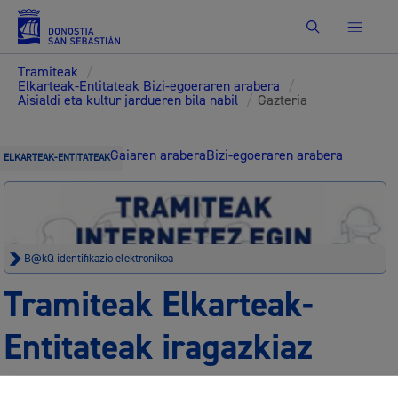
Bilatu
Tramiteak
/
Elkarteak-Entitateak Bizi-egoeraren arabera
/
Aisialdi eta kultur jardueren bila nabil
/
Gazteria
Gaiaren arabera
Bizi-egoeraren arabera
ELKARTEAK-ENTITATEAK
B@kQ identifikazio elektronikoa
Tramiteak Elkarteak-
Entitateak iragazkiaz
Egoitza elektronikoa
Lege oharra