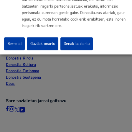
Kontratatzailaren profila
batzuetan iragarki pertsonalizatuak erakutsi, informazio
Egoitza elektronikoa
pertsonala zuzenean gorde gabe. Donostia.eus atariak, gaur
Mapak - GeoDonostia
egun, ez du mota horretako cookierik erabiltzen, ezta inoren
Prentsa aretoa
iragarkirik sartzen ere.
Web-mapa
Berretsi
Guztiak onartu
Denak baztertu
Beste webgune korporatibo batzuk
Donostia Kirola
Donostia Kultura
Donostia Turismoa
Donostia Sustapena
Dbus
Sare sozialetan jarrai gaitzazu