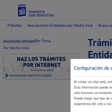
Trámites
/
Asociaciones-Entidades por Hecho Vital
/
Busco ac
Servicios
Trámi
Por Tema
ASOCIACIONES-ENTIDADES
Por Hecho Vital
Entid
Padrón y asuntos personales
Configuración de 
Identificación electrónica B@kQ
Al visitar un sitio web, 
Infancia
Esta información puede se
Servicios sociales
sitio funcione correctame
Artikutza-I
Puede elegir qué tipo de 
experiencia del sitio y l