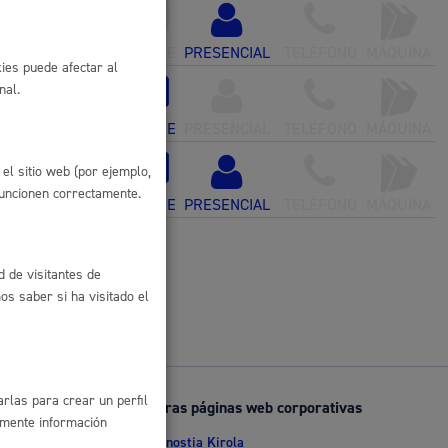
 residuos y medioambiente
ONLINE
PRESENCIAL
TELÉFONO
MÁQUINA
ies puede afectar al
nal.
ONLINE
PRESENCIAL
TELÉFONO
MÁQUINA
el sitio web (por ejemplo,
funcionen correctamente.
ONLINE
PRESENCIAL
TELÉFONO
MÁQUINA
d de visitantes de
co y empleo
s saber si ha visitado el
humanos y convivencia
rlas para crear un perfil
Otras páginas web corporativas
amente información
Donostia Kirola