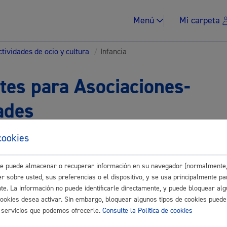
Menú
Mi carpeta
tividades de ocio y cultura
/
Infancia
tes para Asociaciones-
ades
Impuestos y multa
cookies
Buscar
este puede almacenar o recuperar información en su navegador (normalmente,
r sobre usted, sus preferencias o el dispositivo, y se usa principalmente pa
Vivienda y urban
nte. La información no puede identificarle directamente, y puede bloquear alg
nscripción en la Escuela de Naturaleza
cookies desea activar. Sin embargo, bloquear algunos tipos de cookies puede
os servicios que podemos ofrecerle.
Consulte la Política de cookies