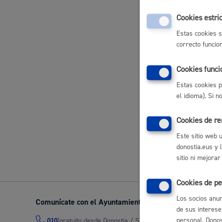
Entrega de
Cookies estri
Movilidad
Estas cookies s
correcto funcio
Inscripción
Cookies funci
Seguridad ciudadana y emergencias
Visitas de
Estas cookies p
el idioma). Si 
Cookies de r
Este sitio web 
Volver a
Salud Pública, animales y consumo
donostia.eus y 
sitio ni mejorar
Cookies de pe
Infancia y juventud
Los socios anun
Comunícate con el Ayuntamiento de Donostia / San Seb
de sus interese
personal. Donost
(gratuito desde Donostia / San Sebastián)
010