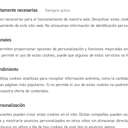
 dibujos: Certamen infantil y juvenil de Arte y Derechos Humanos
ctamente necesarias
Espacio público,
Siempre activo
on necesarias para el funcionamiento de nuestra web. Desactivar estas cook
namiento de este sitio web. No almacenan información de identificación perso
 a conciertos escolares
onales
Euskera
 grupos de escolares al Parque de Bomberos
ermiten proporcionar opciones de personalización y funciones mejoradas en 
no permite el uso de estas cookies, puede que algunos de estos servicios no 
endimiento
utiliza cookies analíticas para recopilar información anónima, como la cantida
l índice
Volver atrás
Desarrollo económi
las páginas más populares. Si no permite el uso de estas cookies no podremo
 nuestra oferta de contenidos.
rsonalización
Igualdad, derechos 
ciantes pueden crear estas cookies en el sitio. Dichas compañías pueden usa
astián
Enlaces útiles
s y mostrarle anuncios personalizados en otros sitios sin almacenar direct
Ofertas de empleo
ia.eus no utiliza a día de hoy cookies de este tipo ni anuncios ajenos.