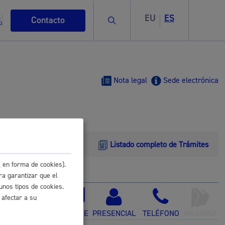
EU
ES
Buscar
Contacto
Nota legal
Sede electrónica
s
Listado completo de Trámites
 en forma de cookies).
ra garantizar que el
ismo
unos tipos de cookies.
 afectar a su
ONLINE
PRESENCIAL
TELÉFONO
MÁQUINA