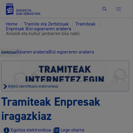
Bilatu
Home
/
Tramite eta Zerbitzuak
/
Tramiteak
/
Enpresak Bizi-egoeraren arabera
/
Aisialdi eta kultur jardueren bila nabil
Gaiaren arabera
Bizi-egoeraren arabera
ENPRESAK
B@kQ identifikazio elektronikoa
Tramiteak Enpresak
iragazkiaz
Egoitza elektronikoa
Lege oharra