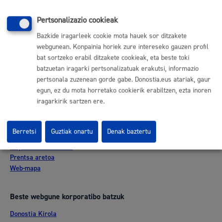
Komunika zaitez Donostiako Udalarekin
Pertsonalizazio cookieak
(doan Donostiatik)
010
Bazkide iragarleek cookie mota hauek sor ditzakete
(+34) 943 481 000
webgunean. Konpainia horiek zure intereseko gauzen profil
Herritarren postontzia
bat sortzeko erabil ditzakete cookieak, eta beste toki
Webeko akatsen berri eman
batzuetan iragarki pertsonalizatuak erakutsi, informazio
pertsonala zuzenean gorde gabe. Donostia.eus atariak, gaur
egun, ez du mota horretako cookierik erabiltzen, ezta inoren
Esteka erabilgarriak
iragarkirik sartzen ere.
Lan eskaintza
Kontratatzailaren profila
Berretsi
Guztiak onartu
Denak baztertu
Egoitza elektronikoa
Mapak - GeoDonostia
Prentsa aretoa
Web-mapa
Beste webgune korporatibo batzuk
Donostia Kirola