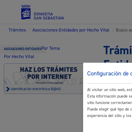
Trámites
/
Asociaciones-Entidades por Hecho Vital
/
Busco ac
Servicios
Trámi
Por Tema
ASOCIACIONES-ENTIDADES
Por Hecho Vital
Entid
Padrón y asuntos personales
Configuración de 
Identificación electrónica B@kQ
Al visitar un sitio web, 
Esta información puede se
Busco acti
sitio funcione correctame
Servicios sociales
Puede elegir qué tipo de 
Acceso a Z
experiencia del sitio y l