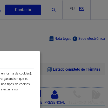
EU
ES
Buscar
Contacto
Nota legal
Sede electrónica
s
Listado completo de Trámites
 en forma de cookies).
ra garantizar que el
unos tipos de cookies.
ismo
 afectar a su
ONLINE
PRESENCIAL
TELÉFONO
MÁQUINA