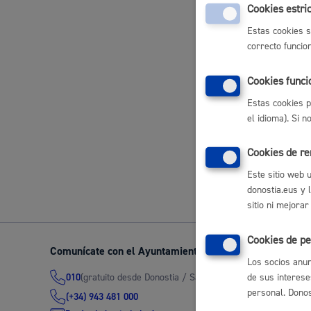
Cookies estri
Gestión de
Movilidad
electrónico
Estas cookies s
correcto funcio
Inscripcio
Cookies funci
Cultural
Estas cookies p
Seguridad ciudadana y emergencias
el idioma). Si 
Cookies de r
Volver a
Este sitio web 
donostia.eus y 
Salud Pública, animales y consumo
sitio ni mejorar
Cookies de pe
Comunícate con el Ayuntamiento de Donostia / San Seb
Los socios anun
Infancia y juventud
(gratuito desde Donostia / San Sebastián)
de sus interese
010
personal. Donost
(+34) 943 481 000