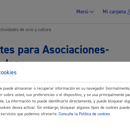
Menú
Mi carpeta
tividades de ocio y cultura
tes para Asociaciones-
ades
Impuestos y multa
cookies
Buscar
este puede almacenar o recuperar información en su navegador (normalmente,
r sobre usted, sus preferencias o el dispositivo, y se usa principalmente pa
vidades de ocio y cultura
nte. La información no puede identificarle directamente, y puede bloquear alg
Vivienda y urban
cookies desea activar. Sin embargo, bloquear algunos tipos de cookies puede
ona de Bajas Emisiones (ZBE) a matrículas extranjeras
os servicios que podemos ofrecerle.
Consulte la Política de cookies