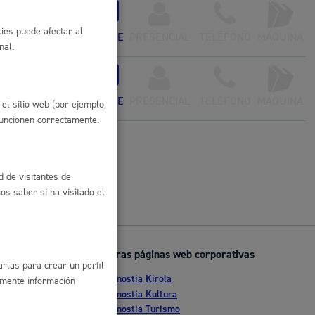
con certificado
 residuos y medioambiente
ies puede afectar al
ONLINE
PRESENCIAL
TELÉFONO
MÁQUINA
nal.
 Diversidad
ONLINE
PRESENCIAL
TELÉFONO
MÁQUINA
el sitio web (por ejemplo,
funcionen correctamente.
d de visitantes de
s saber si ha visitado el
co y empleo
Otras páginas web corporativas
rlas para crear un perfil
Donostia Kirola
humanos y convivencia
amente información
nte
Donostia Kultura
Donostia Turismo