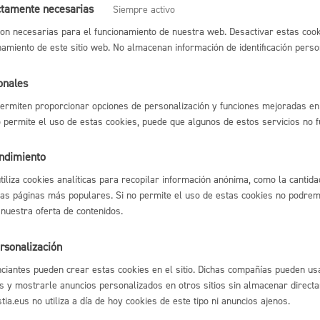
ctamente necesarias
Siempre activo
 matrículas para acceder a Zona de Bajas Emisiones (ZBE)
* Online 
Espacio público,
on necesarias para el funcionamiento de nuestra web. Desactivar estas cook
namiento de este sitio web. No almacenan información de identificación perso
nes: actividades relacionadas con Cooperación, Derechos Humanos y
onales
ermiten proporcionar opciones de personalización y funciones mejoradas en 
Euskera
no permite el uso de estas cookies, puede que algunos de estos servicios no 
endimiento
l índice
Volver atrás
utiliza cookies analíticas para recopilar información anónima, como la cantida
las páginas más populares. Si no permite el uso de estas cookies no podremo
Desarrollo económi
 nuestra oferta de contenidos.
rsonalización
astián
Enlaces útiles
ciantes pueden crear estas cookies en el sitio. Dichas compañías pueden usa
Ofertas de empleo
Igualdad, derechos 
s y mostrarle anuncios personalizados en otros sitios sin almacenar direct
Perfil del contrata
ia.eus no utiliza a día de hoy cookies de este tipo ni anuncios ajenos.
Sede electrónica