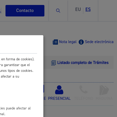
EU
ES
Buscar
Contacto
Nota legal
Sede electrónica
 en forma de cookies).
Listado completo de Trámites
s
ra garantizar que el
unos tipos de cookies.
 afectar a su
 certificado
ismo
ONLINE
PRESENCIAL
TELÉFONO
MÁQUINA
ies puede afectar al
nal.