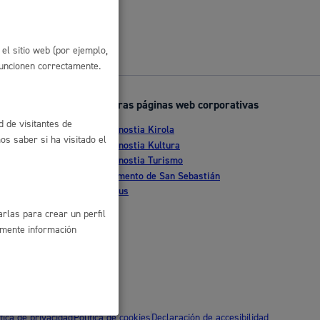
 residuos y medioambiente
el sitio web (por ejemplo,
funcionen correctamente.
Otras páginas web corporativas
d de visitantes de
Donostia Kirola
s saber si ha visitado el
nte
Donostia Kultura
Donostia Turismo
tia
Fomento de San Sebastián
Dbus
co y empleo
rlas para crear un perfil
amente información
humanos y convivencia
ítica de privacidad
Política de cookies
Declaración de accesibilidad