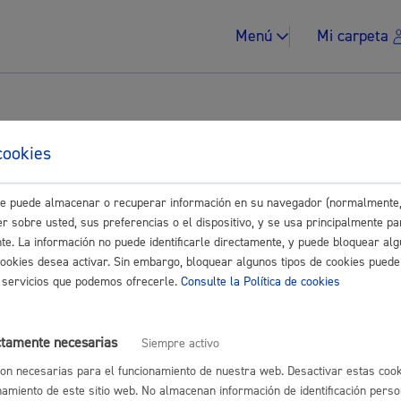
Menú
Mi carpeta
tes para Ciudadanía
cookies
este puede almacenar o recuperar información en su navegador (normalmente,
Impuestos y multa
Buscar
r sobre usted, sus preferencias o el dispositivo, y se usa principalmente pa
nte. La información no puede identificarle directamente, y puede bloquear alg
sociales
cookies desea activar. Sin embargo, bloquear algunos tipos de cookies puede
os servicios que podemos ofrecerle.
Consulte la Política de cookies
informe de vulnerabilidad para proceso de regularización
* Online con
Vivienda y urban
ctamente necesarias
Siempre activo
on necesarias para el funcionamiento de nuestra web. Desactivar estas cook
namiento de este sitio web. No almacenan información de identificación perso