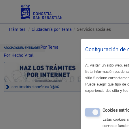
Trámites
/
Ciudadanía por Tema
/
Servicios sociales
Servicios
Trámi
Por Tema
Configuración de 
ASOCIACIONES-ENTIDADES
Por Hecho Vital
Al visitar un sitio web, 
Padrón y asuntos personales
Esta información puede se
sitio funcione correctame
Servicios 
Puede elegir qué tipo de 
Identificación electrónica B@kQ
experiencia del sitio y l
Solicitud 
Servicios sociales
electrónico
Cookies estri
Estas cookies s
correcto funcio