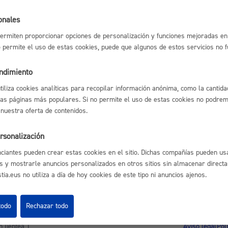
l índice
Volver atrás
Espacio público,
onales
ermiten proporcionar opciones de personalización y funciones mejoradas en 
no permite el uso de estas cookies, puede que algunos de estos servicios no 
endimiento
astián
Enlaces útiles
Euskera
utiliza cookies analíticas para recopilar información anónima, como la cantida
Ofertas de empleo
las páginas más populares. Si no permite el uso de estas cookies no podremo
Perfil del contrata
 nuestra oferta de contenidos.
Sede electrónica
Mapas - GeoDonos
rsonalización
Sala de prensa
Desarrollo económi
Mapa web
ciantes pueden crear estas cookies en el sitio. Dichas compañías pueden usa
s y mostrarle anuncios personalizados en otros sitios sin almacenar direct
ia.eus no utiliza a día de hoy cookies de este tipo ni anuncios ajenos.
Igualdad, derechos 
todo
Rechazar todo
Aviso legal
Pol
 Ijentea 1,