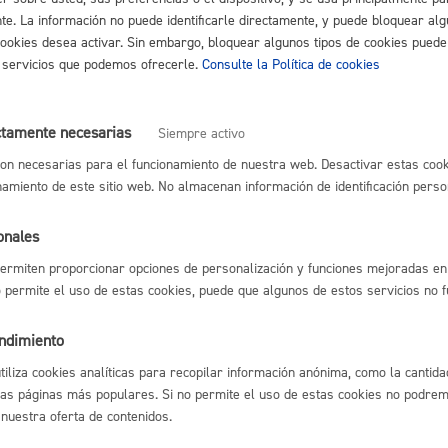
nte. La información no puede identificarle directamente, y puede bloquear alg
Espacio público,
cookies desea activar. Sin embargo, bloquear algunos tipos de cookies puede
 Rehabilitación psicosocial para personas con enfermedad mental c
os servicios que podemos ofrecerle.
Consulte la Política de cookies
e Apoyo a Personas Cuidadoras (Sendian)
ctamente necesarias
Siempre activo
Euskera
on necesarias para el funcionamiento de nuestra web. Desactivar estas cook
namiento de este sitio web. No almacenan información de identificación perso
unicipal de atención diurna para personas mayores (Goizaldiak)
onales
ermiten proporcionar opciones de personalización y funciones mejoradas en 
ropea de estacionamiento para personas con discapacidad: nueva, re
Desarrollo económi
no permite el uso de estas cookies, puede que algunos de estos servicios no 
* Online con certificado electrónico
endimiento
a personas adultas incapacitadas
utiliza cookies analíticas para recopilar información anónima, como la cantida
las páginas más populares. Si no permite el uso de estas cookies no podremo
Igualdad, derechos 
 nuestra oferta de contenidos.