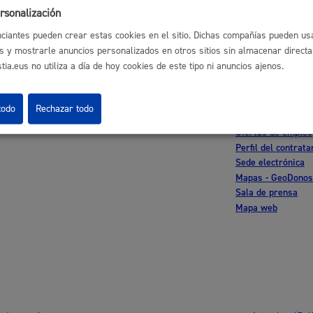
rsonalización
l índice
Volver atrás
ciantes pueden crear estas cookies en el sitio. Dichas compañías pueden usa
Cultura
s y mostrarle anuncios personalizados en otros sitios sin almacenar direct
ia.eus no utiliza a día de hoy cookies de este tipo ni anuncios ajenos.
astián
Enlaces útiles
todo
Rechazar todo
Ofertas de empleo
Turismo
Perfil del contrata
Sede electrónica
Mapas - GeoDonos
Sala de prensa
Mapa web
lidad
Administración municipa
as
Tablón de anuncios oficia