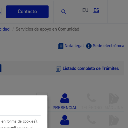
EU
ES
Buscar
Contacto
cidad
/
Servicios de apoyo en Comunidad
Nota legal
Sede electrónica
Listado completo de Trámites
s
ismo
ONLINE
PRESENCIAL
TELÉFONO
MÁQUINA
 en forma de cookies).
ra garantizar que el