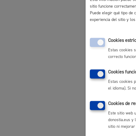
sitio funcione correctame
Movilidad
Puede elegir qué tipo de 
Centros de
experiencia del sitio y l
Programa d
Cookies estri
Seguridad ciudadana y emergencias
Estas cookies s
correcto funcio
Servicio m
Cookies funci
Estas cookies p
Tarjeta eu
Salud Pública, animales y consumo
el idioma). Si 
o pérdida
Cookies de r
Tutela par
Este sitio web 
donostia.eus y 
Infancia y juventud
sitio ni mejorar