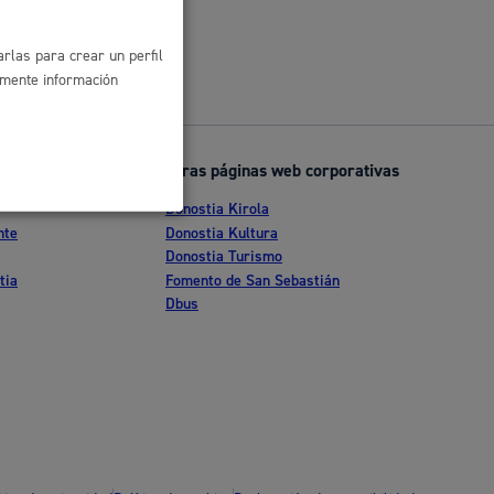
rlas para crear un perfil
amente información
Otras páginas web corporativas
Donostia Kirola
nte
Donostia Kultura
Donostia Turismo
tia
Fomento de San Sebastián
Dbus
l
Catálogo de trámites
les