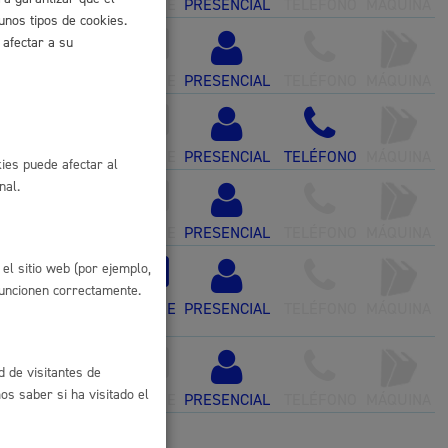
ONLINE
PRESENCIAL
TELÉFONO
MÁQUINA
unos tipos de cookies.
 residuos y medioambiente
 afectar a su
rónica
ONLINE
PRESENCIAL
TELÉFONO
MÁQUINA
ONLINE
PRESENCIAL
TELÉFONO
MÁQUINA
ies puede afectar al
nal.
ONLINE
PRESENCIAL
TELÉFONO
MÁQUINA
el sitio web (por ejemplo,
novación, robo
co y empleo
funcionen correctamente.
ONLINE
PRESENCIAL
TELÉFONO
MÁQUINA
d de visitantes de
s saber si ha visitado el
humanos y convivencia
ONLINE
PRESENCIAL
TELÉFONO
MÁQUINA