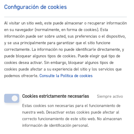
MÁQUINA
Configuración de cookies
Prestación económica de asistencia personal (PEAP)
Al visitar un sitio web, este puede almacenar o recuperar información
en su navegador (normalmente, en forma de cookies). Esta
ONLINE
información puede ser sobre usted, sus preferencias o el dispositivo,
PRESENCIAL
y se usa principalmente para garantizar que el sitio funcione
TELÉFONO
correctamente. La información no puede identificarle directamente, y
puede bloquear algunos tipos de cookies. Puede elegir qué tipo de
MÁQUINA
cookies desea activar. Sin embargo, bloquear algunos tipos de
cookies puede afectar a su experiencia del sitio y los servicios que
Prestación económica para cuidados en el entorno familiar
podemos ofrecerle.
Consulte la Política de cookies
(PECE)
ONLINE
Cookies estrictamente necesarias
Siempre activo
PRESENCIAL
Estas cookies son necesarias para el funcionamiento de
TELÉFONO
nuestra web. Desactivar estas cookies puede afectar al
MÁQUINA
correcto funcionamiento de este sitio web. No almacenan
información de identificación personal.
Prestación económica vinculada al servicio (PEVS)