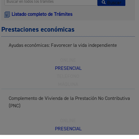
Buscar
Listado completo de Trámites
Prestaciones económicas
Ayudas económicas: Favorecer la vida independiente
ONLINE
PRESENCIAL
TELÉFONO
MÁQUINA
Complemento de Vivienda de la Prestación No Contributiva
(PNC)
ONLINE
PRESENCIAL
TELÉFONO