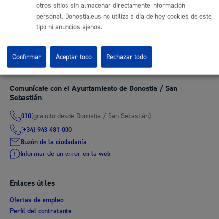
TELÉFONO
otros sitios sin almacenar directamente información
MÁQUINA
personal. Donostia.eus no utiliza a día de hoy cookies de este
tipo ni anuncios ajenos.
Volver al índice
Volver atrás
Confirmar
Aceptar todo
Rechazar todo
Comunícate con el Ayuntamiento de Donostia / San
Sebastián
(gratuito desde Donostia / San Sebastián)
010
(+34) 943 481 000
Buzón de la ciudadanía
Informar de un error en la web
Enlaces útiles
Ofertas de empleo
Perfil del contratante