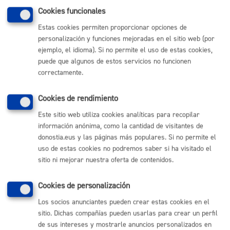
Cookies funcionales
ONLINE
Estas cookies permiten proporcionar opciones de
PRESENCIAL
personalización y funciones mejoradas en el sitio web (por
TELÉFONO
ejemplo, el idioma). Si no permite el uso de estas cookies,
MÁQUINA
puede que algunos de estos servicios no funcionen
correctamente.
Prestación No Contributiva (PNC)
Cookies de rendimiento
ONLINE
Este sitio web utiliza cookies analíticas para recopilar
PRESENCIAL
información anónima, como la cantidad de visitantes de
TELÉFONO
donostia.eus y las páginas más populares. Si no permite el
MÁQUINA
uso de estas cookies no podremos saber si ha visitado el
sitio ni mejorar nuestra oferta de contenidos.
Subsidio de movilidad y compensación de gastos de
transporte (Ley integración personas minusválidas (LISMI)
Cookies de personalización
Los socios anunciantes pueden crear estas cookies en el
ONLINE
sitio. Dichas compañías pueden usarlas para crear un perfil
PRESENCIAL
de sus intereses y mostrarle anuncios personalizados en