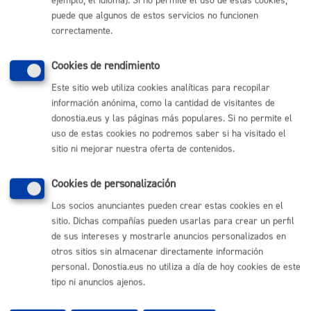
ejemplo, el idioma). Si no permite el uso de estas cookies,
Sebastián
puede que algunos de estos servicios no funcionen
(gratuito desde Donostia / San Sebastián)
010
correctamente.
(+34) 943 481 000
Cookies de rendimiento
Buzón de la ciudadanía
Informar de un error en la web
Este sitio web utiliza cookies analíticas para recopilar
información anónima, como la cantidad de visitantes de
donostia.eus y las páginas más populares. Si no permite el
Enlaces útiles
uso de estas cookies no podremos saber si ha visitado el
sitio ni mejorar nuestra oferta de contenidos.
Ofertas de empleo
Perfil del contratante
Sede electrónica
Cookies de personalización
Mapas - GeoDonostia
Los socios anunciantes pueden crear estas cookies en el
Sala de prensa
sitio. Dichas compañías pueden usarlas para crear un perfil
Mapa web
de sus intereses y mostrarle anuncios personalizados en
otros sitios sin almacenar directamente información
Otras páginas web corporativas
personal. Donostia.eus no utiliza a día de hoy cookies de este
tipo ni anuncios ajenos.
Donostia Kirola
Donostia Kultura