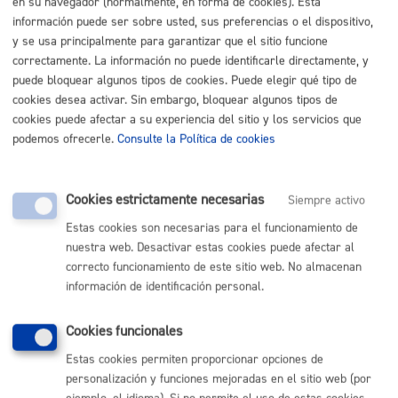
en su navegador (normalmente, en forma de cookies). Esta
información puede ser sobre usted, sus preferencias o el dispositivo,
Listado completo de Trámites
y se usa principalmente para garantizar que el sitio funcione
correctamente. La información no puede identificarle directamente, y
Licencia de armas
puede bloquear algunos tipos de cookies. Puede elegir qué tipo de
cookies desea activar. Sin embargo, bloquear algunos tipos de
Licencia de tarjeta de armas de 4ª categoría
* Online con
cookies puede afectar a su experiencia del sitio y los servicios que
certificado electrónico
podemos ofrecerle.
Consulte la Política de cookies
ONLINE
Cookies estrictamente necesarias
Siempre activo
PRESENCIAL
TELÉFONO
Estas cookies son necesarias para el funcionamiento de
nuestra web. Desactivar estas cookies puede afectar al
MÁQUINA
correcto funcionamiento de este sitio web. No almacenan
información de identificación personal.
Volver al índice
Volver atrás
Cookies funcionales
Estas cookies permiten proporcionar opciones de
personalización y funciones mejoradas en el sitio web (por
Comunícate con el Ayuntamiento de Donostia / San