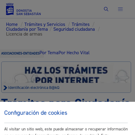
Buscar
Home
/
Trámites y Servicios
/
Trámites
/
Ciudadanía por Tema
/
Seguridad ciudadana
/
Licencia de armas
Por Tema
Por Hecho Vital
ASOCIACIONES-ENTIDADES
Identificación electrónica B@kQ
Trámites para Ciudadanía
Configuración de cookies
Sede electrónica
Nota legal
Al visitar un sitio web, este puede almacenar o recuperar información
Buscar