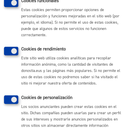
Cookies funcionales
Estas cookies permiten proporcionar opciones de
personalización y funciones mejoradas en el sitio web (por
Volver al índice
Volver atrás
ejemplo, el idioma). Si no permite el uso de estas cookies,
puede que algunos de estos servicios no funcionen
correctamente.
Comunícate con el Ayuntamiento de Donostia / San
Sebastián
Cookies de rendimiento
(gratuito desde Donostia / San Sebastián)
010
Este sitio web utiliza cookies analíticas para recopilar
información anónima, como la cantidad de visitantes de
(+34) 943 481 000
donostia.eus y las páginas más populares. Si no permite el
Buzón de la ciudadanía
uso de estas cookies no podremos saber si ha visitado el
Informar de un error en la web
sitio ni mejorar nuestra oferta de contenidos.
Enlaces útiles
Cookies de personalización
Ofertas de empleo
Los socios anunciantes pueden crear estas cookies en el
Perfil del contratante
sitio. Dichas compañías pueden usarlas para crear un perfil
Sede electrónica
de sus intereses y mostrarle anuncios personalizados en
Mapas - GeoDonostia
otros sitios sin almacenar directamente información