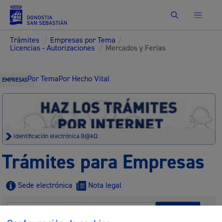
Buscar
Trámites
/
Empresas por Tema
/
Licencias - Autorizaciones
/
Mercados y Ferias
Por Tema
Por Hecho Vital
EMPRESAS
Identificación electrónica B@kQ
Trámites para Empresas
Sede electrónica
Nota legal
Buscar