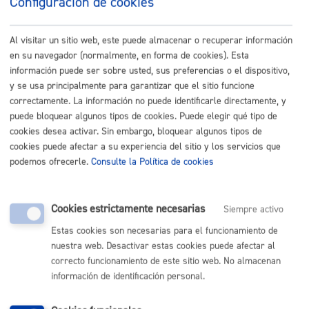
Configuración de cookies
Listado completo de Trámites
Mercados y Ferias
Al visitar un sitio web, este puede almacenar o recuperar información
en su navegador (normalmente, en forma de cookies). Esta
información puede ser sobre usted, sus preferencias o el dispositivo,
Autorizaciones para la venta ambulante
y se usa principalmente para garantizar que el sitio funcione
correctamente. La información no puede identificarle directamente, y
ONLINE
puede bloquear algunos tipos de cookies. Puede elegir qué tipo de
PRESENCIAL
cookies desea activar. Sin embargo, bloquear algunos tipos de
cookies puede afectar a su experiencia del sitio y los servicios que
TELÉFONO
podemos ofrecerle.
Consulte la Política de cookies
MÁQUINA
Mercado la Bretxa: autorización y renovación de puestos de
Cookies estrictamente necesarias
Siempre activo
venta de productos del país
Estas cookies son necesarias para el funcionamiento de
ONLINE
nuestra web. Desactivar estas cookies puede afectar al
correcto funcionamiento de este sitio web. No almacenan
PRESENCIAL
información de identificación personal.
TELÉFONO
MÁQUINA