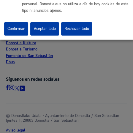
Sala de prensa
personal. Donostia.eus no utiliza a día de hoy cookies de este
Mapa web
tipo ni anuncios ajenos.
Otras páginas web corporativas
Confirmar
Aceptar todo
Rechazar todo
Donostia Kirola
Donostia Kultura
Donostia Turismo
Fomento de San Sebastián
Dbus
Síguenos en redes sociales
© Donostiako Udala - Ayuntamiento de Donostia / San Sebastián
Ijentea 1, 20003 Donostia / San Sebastián
Aviso legal