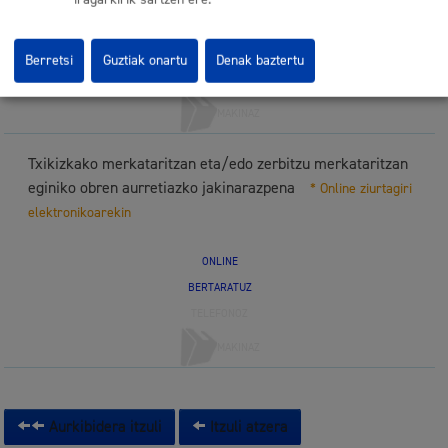
ONLINE
BERTARATUZ
Berretsi
Guztiak onartu
Denak baztertu
TELEFONOZ
MAKINAZ
Txikizkako merkataritzan eta/edo zerbitzu merkataritzan
eginiko obren aurretiazko jakinarazpena
* Online ziurtagiri
elektronikoarekin
ONLINE
BERTARATUZ
TELEFONOZ
MAKINAZ
Aurkibidera itzuli
Itzuli atzera