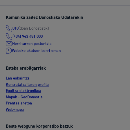
Komunika zaitez Donostiako Udalarekin
(doan Donostiatik)
010
(+34) 943 481 000
Herritarren postontzia
Webeko akatsen berri eman
Esteka erabilgarriak
Lan eskaintza
Kontratatzailaren profila
Egoitza elektronikoa
Mapak - GeoDonostia
Prentsa aretoa
Web-mapa
Beste webgune korporatibo batzuk