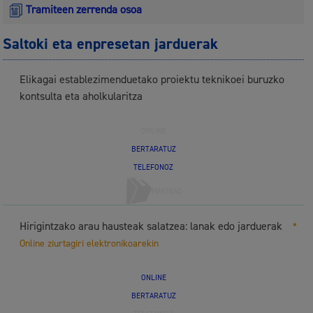
Tramiteen zerrenda osoa
Saltoki eta enpresetan jarduerak
Elikagai establezimenduetako proiektu teknikoei buruzko
kontsulta eta aholkularitza
ONLINE
BERTARATUZ
TELEFONOZ
MAKINAZ
Hirigintzako arau hausteak salatzea: lanak edo jarduerak
*
Online ziurtagiri elektronikoarekin
ONLINE
BERTARATUZ