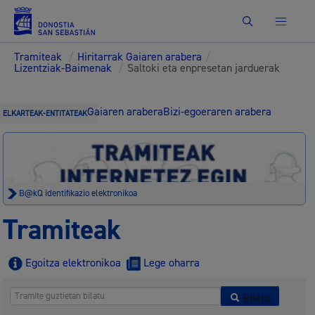
Bilatu
Tramiteak
/
Hiritarrak Gaiaren arabera
/
Lizentziak-Baimenak
/
Saltoki eta enpresetan jarduerak
Gaiaren arabera
Bizi-egoeraren arabera
ELKARTEAK-ENTITATEAK
B@kQ identifikazio elektronikoa
Tramiteak
Egoitza elektronikoa
Lege oharra
Bilatu