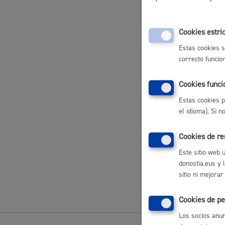
Movilidad
Actividades 
Cookies estri
Actividades 
Estas cookies s
correcto funcio
Actividades 
Seguridad ciudadana y emergencias
Cookies funci
Registros
Estas cookies p
el idioma). Si 
Sorteos
Cookies de r
Salud Pública, animales y consumo
Este sitio web 
donostia.eus y 
Volver a
sitio ni mejorar
Cookies de pe
Infancia y juventud
Los socios anun