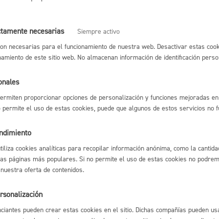
Espacio público,
relacionadas con Educación y Juventud
ctamente necesarias
Siempre activo
relacionadas con Igualdad, Cooperación, Derechos Humanos
on necesarias para el funcionamiento de nuestra web. Desactivar estas cook
namiento de este sitio web. No almacenan información de identificación perso
relacionadas con la Escuela de Música y Danza
Euskera
onales
ermiten proporcionar opciones de personalización y funciones mejoradas en 
no permite el uso de estas cookies, puede que algunos de estos servicios no 
endimiento
Desarrollo económi
utiliza cookies analíticas para recopilar información anónima, como la cantida
las páginas más populares. Si no permite el uso de estas cookies no podremo
l índice
Volver atrás
 nuestra oferta de contenidos.
rsonalización
Igualdad, derechos 
ciantes pueden crear estas cookies en el sitio. Dichas compañías pueden usa