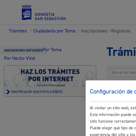
Trámites
/
Ciudadanía por Tema
/
Inscripciones - Registros
Servicios
Trámi
Por Tema
ASOCIACIONES-ENTIDADES
Por Hecho Vital
Padrón y asuntos personales
Configuración de 
Identificación electrónica B@kQ
Inscripcio
Al visitar un sitio web, 
Servicios sociales
Esta información puede se
Actividades
sitio funcione correctame
Puede elegir qué tipo de 
Actividades 
experiencia del sitio y l