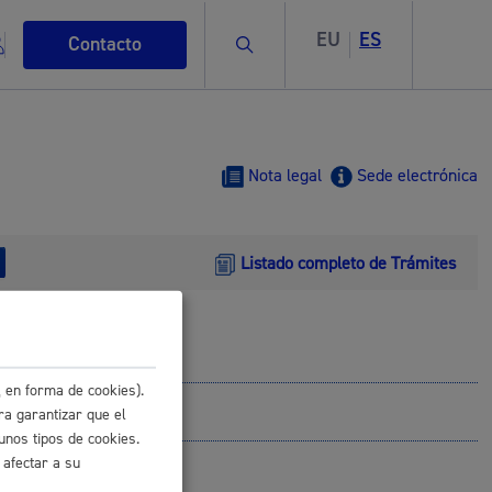
EU
ES
Buscar
Contacto
Nota legal
Sede electrónica
Listado completo de Trámites
s
 en forma de cookies).
ismo
ra garantizar que el
unos tipos de cookies.
 afectar a su