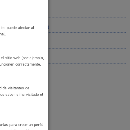
 residuos y medioambiente
 y Diversidad Cultural
ies puede afectar al
nal.
el sitio web (por ejemplo,
funcionen correctamente.
co y empleo
d de visitantes de
s saber si ha visitado el
humanos y convivencia
rlas para crear un perfil