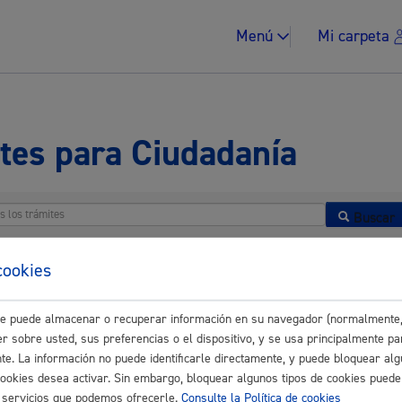
Menú
Mi carpeta
tes para Ciudadanía
Impuestos y multa
Buscar
cookies
nes - Registros
este puede almacenar o recuperar información en su navegador (normalmente,
Vivienda y urban
r sobre usted, sus preferencias o el dispositivo, y se usa principalmente pa
 relacionadas con Consumo y Medio Ambiente
nte. La información no puede identificarle directamente, y puede bloquear alg
cookies desea activar. Sin embargo, bloquear algunos tipos de cookies puede
relacionadas con Cultura, Euskera y Deporte
os servicios que podemos ofrecerle.
Consulte la Política de cookies