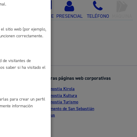
nal.
 residuos y medioambiente
ONLINE
PRESENCIAL
TELÉFONO
MÁQUINA
el sitio web (por ejemplo,
funcionen correctamente.
d de visitantes de
s saber si ha visitado el
Otras páginas web corporativas
co y empleo
Donostia Kirola
nte
Donostia Kultura
rlas para crear un perfil
Donostia Turismo
amente información
tia
Fomento de San Sebastián
Dbus
humanos y convivencia