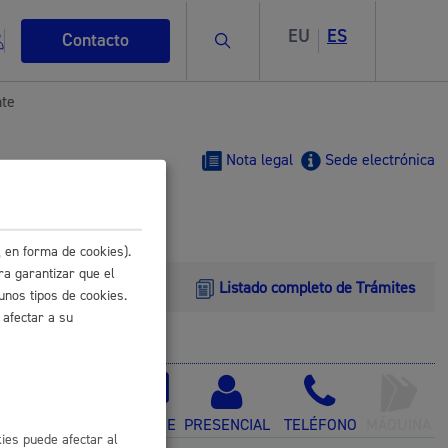
EU
ES
Buscar
Contacto
nte
Nota legal
Sede electrónica
s
 en forma de cookies).
ra garantizar que el
Listado completo de Trámites
unos tipos de cookies.
 afectar a su
ismo
ONLINE
PRESENCIAL
TELÉFONO
MÁQUINA
ies puede afectar al