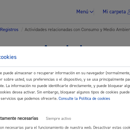
Menú
Mi carpeta
 Registros
/
Actividades relacionadas con Consumo y Medio Ambie
tes para Asociaciones-
cookies
ades
Impuestos y multa
este puede almacenar o recuperar información en su navegador (normalmente,
r sobre usted, sus preferencias o el dispositivo, y se usa principalmente pa
Buscar
nte. La información no puede identificarle directamente, y puede bloquear alg
cookies desea activar. Sin embargo, bloquear algunos tipos de cookies puede
es relacionadas con Consumo y Medio Ambiente
os servicios que podemos ofrecerle.
Consulte la Política de cookies
Vivienda y urban
nscripción en la Escuela de Naturaleza
ctamente necesarias
Siempre activo
on necesarias para el funcionamiento de nuestra web. Desactivar estas cook