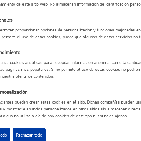
namiento de este sitio web. No almacenan información de identificación perso
isitas guiadas a la finca de Artikutza
Espacio público,
onales
ermiten proporcionar opciones de personalización y funciones mejoradas en 
no permite el uso de estas cookies, puede que algunos de estos servicios no 
l índice
Volver atrás
Euskera
endimiento
utiliza cookies analíticas para recopilar información anónima, como la cantida
las páginas más populares. Si no permite el uso de estas cookies no podremo
 nuestra oferta de contenidos.
astián
Enlaces útiles
Desarrollo económi
Ofertas de empleo
rsonalización
Perfil del contrata
ciantes pueden crear estas cookies en el sitio. Dichas compañías pueden usa
Sede electrónica
s y mostrarle anuncios personalizados en otros sitios sin almacenar direct
Mapas - GeoDonos
ia.eus no utiliza a día de hoy cookies de este tipo ni anuncios ajenos.
Sala de prensa
Igualdad, derechos 
Mapa web
todo
Rechazar todo