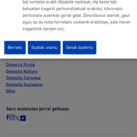
bat sortzeko erabil ditzakete cookieak, eta beste toki
Lan eskaintza
batzuetan iragarki pertsonalizatuak erakutsi, informazio
Kontratatzailaren profila
pertsonala zuzenean gorde gabe. Donostia.eus atariak, gaur
Egoitza elektronikoa
egun, ez du mota horretako cookierik erabiltzen, ezta inoren
Mapak - GeoDonostia
iragarkirik sartzen ere.
Prentsa aretoa
Web-mapa
Berretsi
Guztiak onartu
Denak baztertu
Beste webgune korporatibo batzuk
Donostia Kirola
Donostia Kultura
Donostia Turismoa
Donostia Sustapena
Dbus
Sare sozialetan jarrai gaitzazu