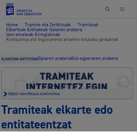
Bilatu
Home
/
Tramite eta Zerbitzuak
/
Tramiteak
/
Elkarteak-Entitateak Gaiaren arabera
/
Izen emateak-Erregistroak
/
Kontsumoa eta Ingurumena arloekin lotutako jarduerak
Gaiaren arabera
Bizi-egoeraren arabera
ELKARTEAK-ENTITATEAK
B@kQ identifikazio elektronikoa
Tramiteak elkarte edo
entitateentzat