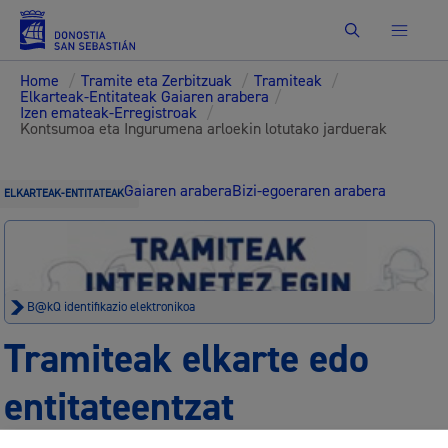
Bilatu
Home
/
Tramite eta Zerbitzuak
/
Tramiteak
/
Elkarteak-Entitateak Gaiaren arabera
/
Izen emateak-Erregistroak
/
Kontsumoa eta Ingurumena arloekin lotutako jarduerak
Gaiaren arabera
Bizi-egoeraren arabera
ELKARTEAK-ENTITATEAK
B@kQ identifikazio elektronikoa
Tramiteak elkarte edo
entitateentzat