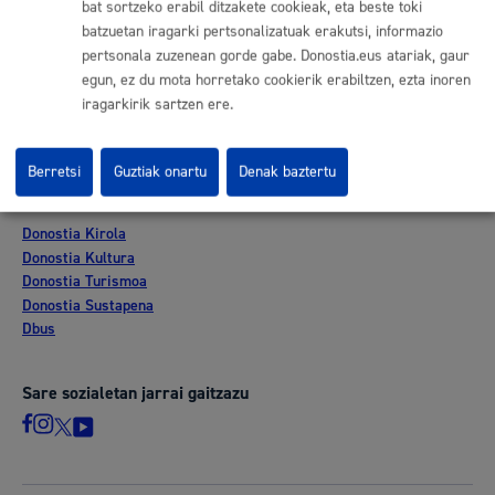
bat sortzeko erabil ditzakete cookieak, eta beste toki
Lan eskaintza
batzuetan iragarki pertsonalizatuak erakutsi, informazio
Kontratatzailaren profila
pertsonala zuzenean gorde gabe. Donostia.eus atariak, gaur
Egoitza elektronikoa
egun, ez du mota horretako cookierik erabiltzen, ezta inoren
Mapak - GeoDonostia
iragarkirik sartzen ere.
Prentsa aretoa
Web-mapa
Berretsi
Guztiak onartu
Denak baztertu
Beste webgune korporatibo batzuk
Donostia Kirola
Donostia Kultura
Donostia Turismoa
Donostia Sustapena
Dbus
Sare sozialetan jarrai gaitzazu