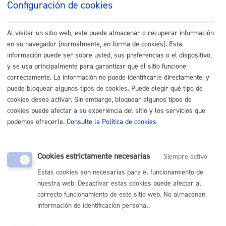
Configuración de cookies
Listado completo de Trámites
Al visitar un sitio web, este puede almacenar o recuperar información
Actividades relacionadas con Consumo y
en su navegador (normalmente, en forma de cookies). Esta
Medio Ambiente
información puede ser sobre usted, sus preferencias o el dispositivo,
y se usa principalmente para garantizar que el sitio funcione
Artikutza-Inscripción en la Escuela de Naturaleza
correctamente. La información no puede identificarle directamente, y
puede bloquear algunos tipos de cookies. Puede elegir qué tipo de
cookies desea activar. Sin embargo, bloquear algunos tipos de
ONLINE
cookies puede afectar a su experiencia del sitio y los servicios que
PRESENCIAL
podemos ofrecerle.
Consulte la Política de cookies
TELÉFONO
MÁQUINA
Cookies estrictamente necesarias
Siempre activo
Artikutza-Visitas guiadas a la finca de Artikutza
Estas cookies son necesarias para el funcionamiento de
nuestra web. Desactivar estas cookies puede afectar al
ONLINE
correcto funcionamiento de este sitio web. No almacenan
PRESENCIAL
información de identificación personal.
TELÉFONO