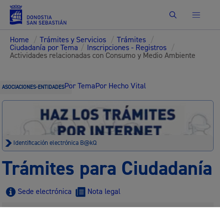
Buscar
Home
/
Trámites y Servicios
/
Trámites
/
Ciudadanía por Tema
/
Inscripciones - Registros
/
Actividades relacionadas con Consumo y Medio Ambiente
Por Tema
Por Hecho Vital
ASOCIACIONES-ENTIDADES
Identificación electrónica B@kQ
Trámites para Ciudadanía
Sede electrónica
Nota legal
Buscar