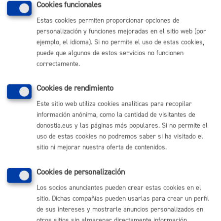
MÁQUINA
Cookies funcionales
Estas cookies permiten proporcionar opciones de
personalización y funciones mejoradas en el sitio web (por
Volver al índice
Volver atrás
ejemplo, el idioma). Si no permite el uso de estas cookies,
puede que algunos de estos servicios no funcionen
correctamente.
Comunícate con el Ayuntamiento de Donostia / San
Sebastián
Cookies de rendimiento
Este sitio web utiliza cookies analíticas para recopilar
(gratuito desde Donostia / San Sebastián)
010
información anónima, como la cantidad de visitantes de
(+34) 943 481 000
donostia.eus y las páginas más populares. Si no permite el
Buzón de la ciudadanía
uso de estas cookies no podremos saber si ha visitado el
Informar de un error en la web
sitio ni mejorar nuestra oferta de contenidos.
Cookies de personalización
Enlaces útiles
Los socios anunciantes pueden crear estas cookies en el
Ofertas de empleo
sitio. Dichas compañías pueden usarlas para crear un perfil
Perfil del contratante
de sus intereses y mostrarle anuncios personalizados en
Sede electrónica
otros sitios sin almacenar directamente información