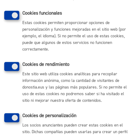
Derechos
Cookies funcionales
Las personas afectadas tienen derecho a obtener confirmación
Estas cookies permiten proporcionar opciones de
sobre si el Ayuntamiento de San Sebastián está tratando sus
personalización y funciones mejoradas en el sitio web (por
datos personales. Además, tendrán derecho a solicitar:
ejemplo, el idioma). Si no permite el uso de estas cookies,
El acceso a sus datos personales.
puede que algunos de estos servicios no funcionen
La rectificación de los datos inexactos o incompletos.
correctamente.
La supresión de sus datos cuando, entre otros motivos, los
datos ya no sean necesarios para las finalidades para las
cuales fueron recabados.
Cookies de rendimiento
La limitación del tratamiento de sus datos, en cuyo caso, sólo
serán conservados por el Ayuntamiento para el ejercicio o la
Este sitio web utiliza cookies analíticas para recopilar
defensa de reclamaciones.
La oposición al tratamiento de sus datos, en cuyo caso, el
información anónima, como la cantidad de visitantes de
Ayuntamiento dejará de tratar los datos, salvo por motivos
donostia.eus y las páginas más populares. Si no permite el
legítimos imperiosos, o el ejercicio o la defensa de posibles
uso de estas cookies no podremos saber si ha visitado el
reclamaciones.
sitio ni mejorar nuestra oferta de contenidos.
Los derechos podrán ejercitarse
vía on line
o presencial ante el
Ayuntamiento, como Responsable del tratamiento, o en su caso,
Cookies de personalización
ante el Encargado del tratamiento.
Los socios anunciantes pueden crear estas cookies en el
sitio. Dichas compañías pueden usarlas para crear un perfil
Si en el ejercicio de sus derechos no ha sido debidamente