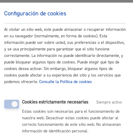
Eliminación total del archivo de oficina 5 años desde la
Configuración de cookies
finalización de la autorización.
Legitimación
Al visitar un sitio web, este puede almacenar o recuperar información
en su navegador (normalmente, en forma de cookies). Esta
Art 6.1.e) RGPD, Misión realizada en interés público o ejercicio
información puede ser sobre usted, sus preferencias o el dispositivo,
de poderes públicos: - Ley 7/1985, de 2 de abril, Reguladora de
y se usa principalmente para garantizar que el sitio funcione
las Bases del Régimen Local. - Art. 17.1.32) de la Ley 2/2016, de
correctamente. La información no puede identificarle directamente, y
7 de abril, de Instituciones Locales de Euskadi. - Ley 10/2021, de
puede bloquear algunos tipos de cookies. Puede elegir qué tipo de
9 de diciembre, de Administración Ambiental de Euskadi - Real
cookies desea activar. Sin embargo, bloquear algunos tipos de
Decreto Legislativo 6/2015, de 30 de octubre, por el que se
cookies puede afectar a su experiencia del sitio y los servicios que
aprueba el Texto Refundido de la Ley sobre Tráfico, Circulación
podemos ofrecerle.
Consulte la Política de cookies
de Vehículos a Motor y Seguridad Vial. - Art. 17.1.4) de la Ley
2/2016, de 7 de abril, de Instituciones Locales de Euskadi.
Cookies estrictamente necesarias
Siempre activo
Destinatarios
Estas cookies son necesarias para el funcionamiento de
Las establecidas legalmente y que sean de aplicación en el
nuestra web. Desactivar estas cookies puede afectar al
correcto funcionamiento de este sitio web. No almacenan
ámbito de este tratamiento.
información de identificación personal.