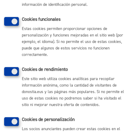
información de identificación personal.
ámbito de este tratamiento.
Derechos
Cookies funcionales
Estas cookies permiten proporcionar opciones de
Las personas afectadas tienen derecho a obtener confirmación
personalización y funciones mejoradas en el sitio web (por
sobre si el Ayuntamiento de San Sebastián está tratando sus
ejemplo, el idioma). Si no permite el uso de estas cookies,
datos personales. Además, tendrán derecho a solicitar:
puede que algunos de estos servicios no funcionen
El acceso a sus datos personales.
correctamente.
La rectificación de los datos inexactos o incompletos.
La supresión de sus datos cuando, entre otros motivos, los
datos ya no sean necesarios para las finalidades para las
Cookies de rendimiento
cuales fueron recabados.
La limitación del tratamiento de sus datos, en cuyo caso, sólo
Este sitio web utiliza cookies analíticas para recopilar
serán conservados por el Ayuntamiento para el ejercicio o la
información anónima, como la cantidad de visitantes de
defensa de reclamaciones.
La oposición al tratamiento de sus datos, en cuyo caso, el
donostia.eus y las páginas más populares. Si no permite el
Ayuntamiento dejará de tratar los datos, salvo por motivos
uso de estas cookies no podremos saber si ha visitado el
legítimos imperiosos, o el ejercicio o la defensa de posibles
sitio ni mejorar nuestra oferta de contenidos.
reclamaciones.
Los derechos podrán ejercitarse
vía on line
o presencial ante el
Cookies de personalización
Ayuntamiento, como Responsable del tratamiento, o en su caso,
Los socios anunciantes pueden crear estas cookies en el
ante el Encargado del tratamiento.