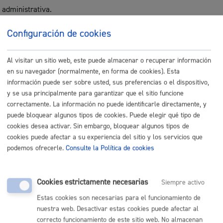
administrativa.
Legitimación
Configuración de cookies
Ejercicio de la potestad pública: art. 6.1.e): -Artículo 17.1.9 de la
Ley 2/2016, de 7 de abril, de Instituciones Locales de Euskadi. -
Al visitar un sitio web, este puede almacenar o recuperar información
en su navegador (normalmente, en forma de cookies). Esta
Artículo 25.2.a) de la Ley 7/1985, de 2 de abril, de Bases del
información puede ser sobre usted, sus preferencias o el dispositivo,
Régimen Local. - Ley 2/2006, de 30 de junio, de suelo y
y se usa principalmente para garantizar que el sitio funcione
urbanismo. -Real Decreto Legislativo 7/2015, de 30 de octubre,
correctamente. La información no puede identificarle directamente, y
por el que se aprueba el texto refundido de la Ley de Suelo y
puede bloquear algunos tipos de cookies. Puede elegir qué tipo de
Rehabilitación Urbana. - Real Decreto 1627/1997, de 24 de
cookies desea activar. Sin embargo, bloquear algunos tipos de
octubre, por el que se establecen disposiciones mínimas de
cookies puede afectar a su experiencia del sitio y los servicios que
seguridad y de salud en las obras de construcción. - Real Decreto
podemos ofrecerle.
Consulte la Política de cookies
314/2006, por el que se aprueba el código técnico de la
edificación. - Ley 3/1998, de 27 de febrero, General de Protección
del Medio Ambiente -
Cookies estrictamente necesarias
Siempre activo
Estas cookies son necesarias para el funcionamiento de
Destinatarios
nuestra web. Desactivar estas cookies puede afectar al
Las establecidas legalmente y que sean de aplicación en el
correcto funcionamiento de este sitio web. No almacenan