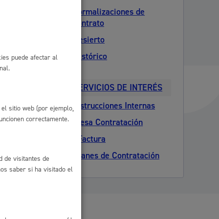
Formalizaciones de
 residuos y medioambiente
contrato
Desierto
Histórico
ies puede afectar al
nal.
SERVICIOS DE INTERÉS
Instrucciones Internas
el sitio web (por ejemplo,
funcionen correctamente.
Mesa Contratación
co y empleo
eFactura
Planes de Contratación
d de visitantes de
s saber si ha visitado el
humanos y convivencia