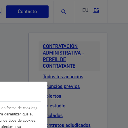
EU
ES
Buscar
Contacto
CONTRATACIÓN
ADMINISTRATIVA -
PERFIL DE
CONTRATANTE
s
Todos los anuncios
Anuncios previos
Abiertos
ismo
En estudio
 en forma de cookies).
ra garantizar que el
Anulados
unos tipos de cookies.
Contratos adjudicados
 afectar a su