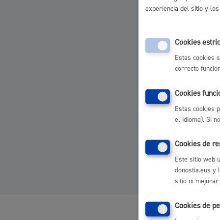
experiencia del sitio y l
Movilidad
Cookies estri
Estas cookies s
correcto funcio
Seguridad ciudadana y emergencias
Cookies funci
Estas cookies p
el idioma). Si 
Salud Pública, animales y consumo
Cookies de r
Este sitio web 
donostia.eus y 
sitio ni mejorar
Infancia y juventud
Cookies de pe