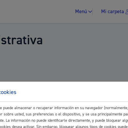
Menú
Mi carpeta
strativa
Impuestos y multa
cookies
Vivienda y urban
este puede almacenar o recuperar información en su navegador (normalmente,
r sobre usted, sus preferencias o el dispositivo, y se usa principalmente pa
nte. La información no puede identificarle directamente, y puede bloquear alg
cookies desea activar. Sin embargo, bloquear algunos tipos de cookies puede