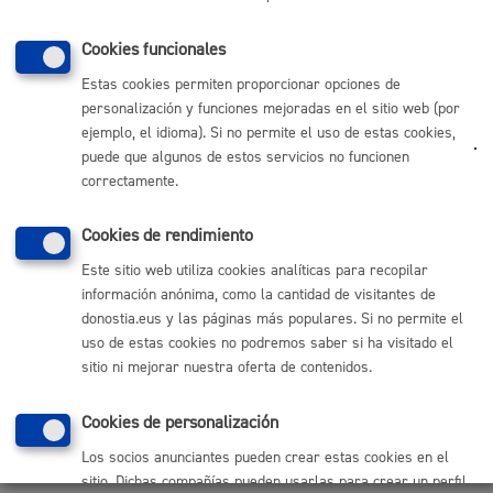
Cookies funcionales
Estas cookies permiten proporcionar opciones de
personalización y funciones mejoradas en el sitio web (por
Eusko Jaurlaritza; Arabako, Bizkaiko eta Gipuzkoako
Otros...
ejemplo, el idioma). Si no permite el uso de estas cookies,
Foru Aldundiak. GeoEuskadi
puede que algunos de estos servicios no funcionen
Ver localización en GoogleMaps
correctamente.
Cookies de rendimiento
Este sitio web utiliza cookies analíticas para recopilar
información anónima, como la cantidad de visitantes de
donostia.eus y las páginas más populares. Si no permite el
uso de estas cookies no podremos saber si ha visitado el
sitio ni mejorar nuestra oferta de contenidos.
Cookies de personalización
Los socios anunciantes pueden crear estas cookies en el
sitio. Dichas compañías pueden usarlas para crear un perfil