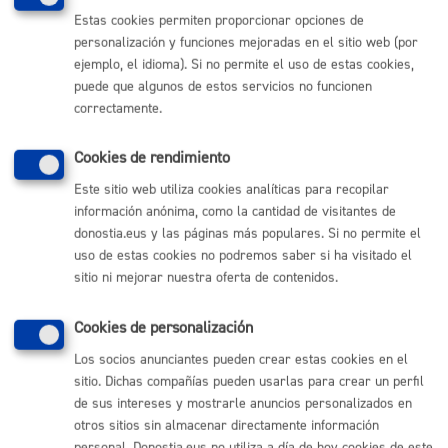
E-mail: alegaciones-JuntaElectoral-
Estas cookies permiten proporcionar opciones de
Donostia@justizia.eus
personalización y funciones mejoradas en el sitio web (por
ejemplo, el idioma). Si no permite el uso de estas cookies,
Horario: 09:00-14:00 y 15:00-17:00 (de lunes a
puede que algunos de estos servicios no funcionen
viernes). 10:00-13:00 (sábados)
correctamente.
También se pueden hacer las alegaciones online en
esta web
(se necesita certificado digital).
Cookies de rendimiento
Este sitio web utiliza cookies analíticas para recopilar
Más información
información anónima, como la cantidad de visitantes de
donostia.eus y las páginas más populares. Si no permite el
Para cualquier consulta o sugerencia:
uso de estas cookies no podremos saber si ha visitado el
sitio ni mejorar nuestra oferta de contenidos.
Buzón de la Ciudadanía
Udalinfo: 010 (gratuito) / 943481000 (llamando
desde fuera de Donostia/San Sebastián)
Cookies de personalización
Los socios anunciantes pueden crear estas cookies en el
Más información sobre las
sobre las Elecciones al
sitio. Dichas compañías pueden usarlas para crear un perfil
Parlamento Europeo del 09-06-2024
de sus intereses y mostrarle anuncios personalizados en
otros sitios sin almacenar directamente información
personal. Donostia.eus no utiliza a día de hoy cookies de este