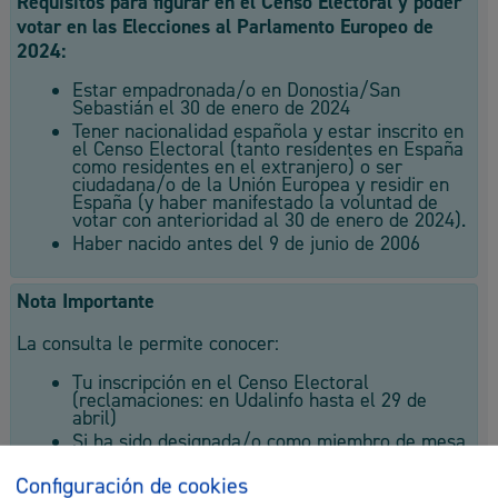
Requisitos para figurar en el Censo Electoral y poder
votar en las Elecciones al Parlamento Europeo de
2024:
Estar empadronada/o en Donostia/San
Sebastián el 30 de enero de 2024
Tener nacionalidad española y estar inscrito en
el Censo Electoral (tanto residentes en España
como residentes en el extranjero) o ser
ciudadana/o de la Unión Europea y residir en
España (y haber manifestado la voluntad de
votar con anterioridad al 30 de enero de 2024).
Haber nacido antes del 9 de junio de 2006
Nota Importante
La consulta le permite conocer:
Tu inscripción en el Censo Electoral
(reclamaciones: en Udalinfo hasta el 29 de
abril)
Si ha sido designada/o como miembro de mesa
electoral
Configuración de cookies