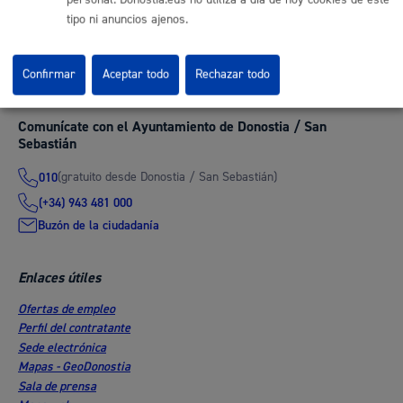
Información sobre el tratamiento de los datos
tipo ni anuncios ajenos.
personales obtenidos
Confirmar
Aceptar todo
Rechazar todo
Comunícate con el Ayuntamiento de Donostia / San
Sebastián
(gratuito desde Donostia / San Sebastián)
010
(+34) 943 481 000
Buzón de la ciudadanía
Enlaces útiles
Ofertas de empleo
Perfil del contratante
Sede electrónica
Mapas - GeoDonostia
Sala de prensa