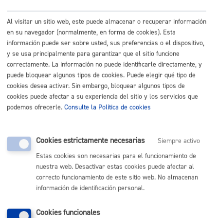
La consulta estará disponible hasta el día de las
elecciones.
Al visitar un sitio web, este puede almacenar o recuperar información
En el caso de que se produjeran vacantes entre los
en su navegador (normalmente, en forma de cookies). Esta
miembros de las mesas electorales se designarán
información puede ser sobre usted, sus preferencias o el dispositivo,
nuevos miembros conforme a una reserva realizada
y se usa principalmente para garantizar que el sitio funcione
en el sorteo público
correctamente. La información no puede identificarle directamente, y
puede bloquear algunos tipos de cookies. Puede elegir qué tipo de
Manual de instrucciones
para las personas que
cookies desea activar. Sin embargo, bloquear algunos tipos de
integran las mesas electorales
cookies puede afectar a su experiencia del sitio y los servicios que
podemos ofrecerle.
Consulte la Política de cookies
Alegaciones a la designación y sustituciones de
miembros de mesas electorales
Cookies estrictamente necesarias
Siempre activo
Las alegaciones a las designaciones del sorteo se
Estas cookies son necesarias para el funcionamiento de
podrán presentar en la Junta Electoral de Zona de
nuestra web. Desactivar estas cookies puede afectar al
Donostia/San Sebastián:
correcto funcionamiento de este sitio web. No almacenan
Pza Teresa de Calcuta 1 (Atotxa)
información de identificación personal.
Tfno: 943 000 728 / Fax: 943 000 702
Cookies funcionales