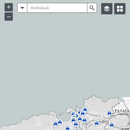
+
Helbideak
Search
–