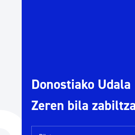
Herritarren segurtasuna eta larrialdiak
Osasun publikoa, animaliak eta kontsumoa
Haurrak eta gazteak
Herritarren partaidetza eta elkartegintza
Donostiako Udala
Kirola
Zeren bila zabiltz
Bilaketa barra