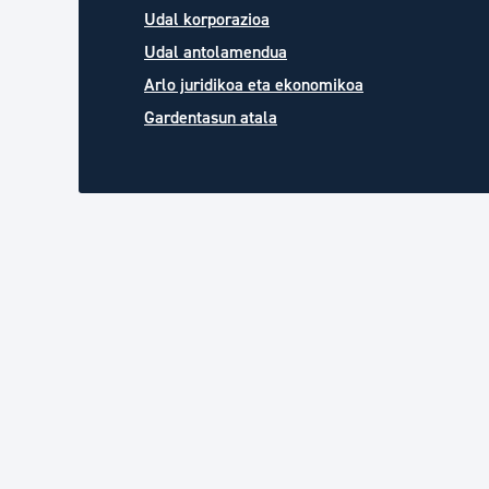
Udal korporazioa
Udal antolamendua
Arlo juridikoa eta ekonomikoa
Gardentasun atala