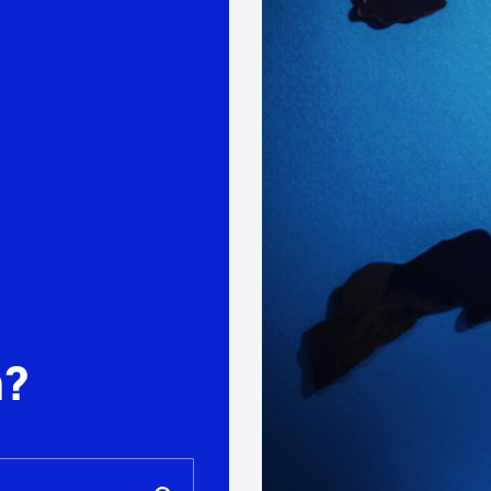
Euskara
Garapen ekonomikoa e
Berdintasuna, Giza Esk
Kultura
Turismoa
a?