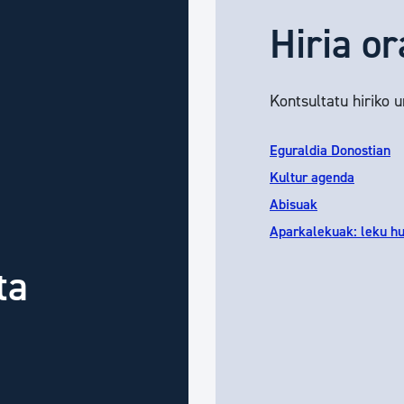
Hiria or
Kontsultatu hiriko 
Eguraldia Donostian
Kultur agenda
Abisuak
Aparkalekuak: leku h
ta