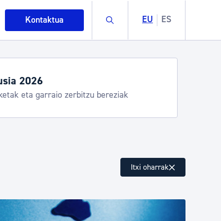
Buscar
EU
ES
Kontaktua
egiak eta zerbitzuak
stia Kirola, Donostia Kultura, San Telmo,
lea, Turismoa
intza
Itxi oharrak
ndakinak eta ingurumena