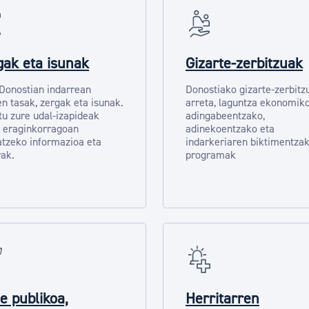
gak eta isunak
Gizarte-zerbitzuak
 Donostian indarrean
Donostiako gizarte-zerbitz
n tasak, zergak eta isunak.
arreta, laguntza ekonomik
tu zure udal-izapideak
adingabeentzako,
 eraginkorragoan
adinekoentzako eta
tzeko informazioa eta
indarkeriaren biktimentza
ak.
programak
e publikoa,
Herritarren