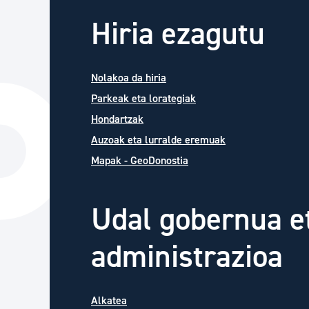
Hiria ezagutu
Nolakoa da hiria
Parkeak eta lorategiak
Hondartzak
Auzoak eta lurralde eremuak
Mapak - GeoDonostia
Udal gobernua e
administrazioa
Alkatea