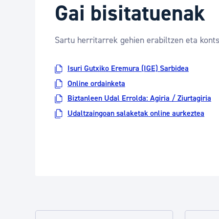
Gai bisitatuenak
Sartu herritarrek gehien erabiltzen eta konts
Isuri Gutxiko Eremura (IGE) Sarbidea
Online ordainketa
Biztanleen Udal Errolda: Agiria / Ziurtagiria
Udaltzaingoan salaketak online aurkeztea