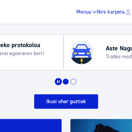
Menua
Nire karpeta
Udako ordut
araua
Udalinfo, Dono
Urgull, Honda
Zergak eta isunak
Etxebizitza eta hirig
Ikusi ohar guztiak
Gune publikoa, ho