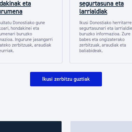
dakinak eta
segurtasuna eta
urumena
larrialdiak
ultatu Donostiako gune
Ikusi Donostiako herritarr
koari, hondakinei eta
segurtasunari eta larrialdie
umenari buruzko
buruzko informazioa. Zure
mazioa. Ingurune jasangarri
babes eta ongizaterako
zateko zerbitzuak, araudiak
zerbitzuak, araudiak eta
eurriak.
baliabideak.
Ikusi zerbitzu guztiak