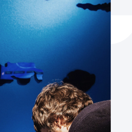
ta enplegua
ubideak eta bizikidetza