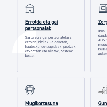
Errolda eta gai
Zer
pertsonalak
Ikusi
daude
Sartu zure gai pertsonaletara:
Aurki
errolda, bizileku-aldaketak,
modu
hauteskunde-izapideak, jaiotzak,
kudea
ezkontzak eta hiletak, besteak
auker
beste.
Mugikortasuna
Gun