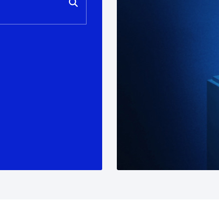
tea
Udal administrazioa
Iragarki ofizialen taula
Egutegi fiskala
enda
Gardentasun ataria