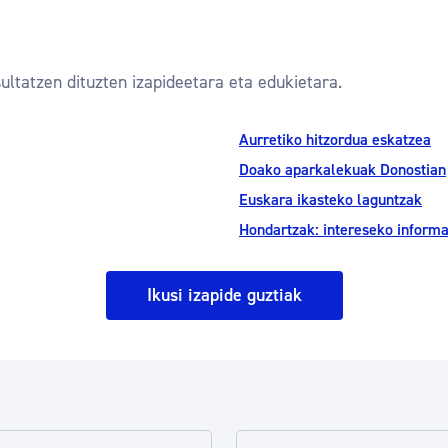
ultatzen dituzten izapideetara eta edukietara.
Aurretiko hitzordua eskatzea
Doako aparkalekuak Donostian
Euskara ikasteko laguntzak
Hondartzak: intereseko inform
Ikusi izapide guztiak