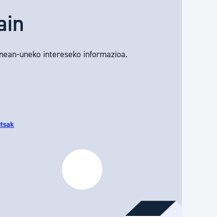
ain
unean-uneko intereseko informazioa.
utsak