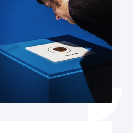
Izapideen katalogoa
Tramitaziorako laguntza