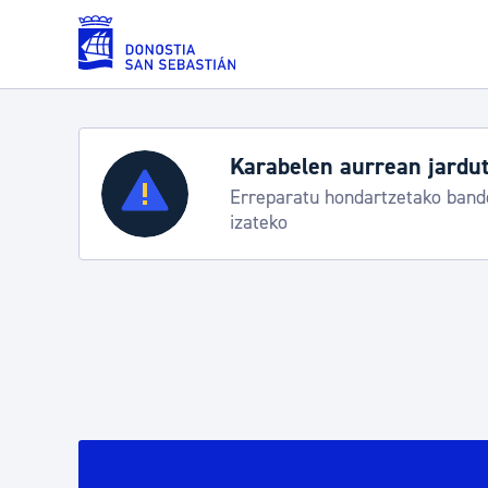
Eduki nagusira joan
Zerbitzuak
Aste Nagusia 2026: egit
Abuztuak 8-15
Errolda eta gai pertsonalak
Gizarte-zerbitzuak
Mugikortasuna