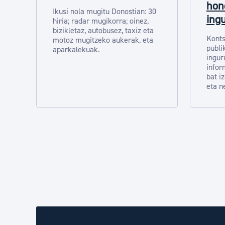
hon
Ikusi nola mugitu Donostian: 30
ing
hiria; radar mugikorra; oinez,
bizikletaz, autobusez, taxiz eta
Konts
motoz mugitzeko aukerak, eta
publi
aparkalekuak.
ingur
infor
bat i
eta n