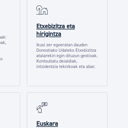
Etxebizitza eta
hirigintza
uak:
oak,
Ikusi zer egoeratan dauden
Donostiako Udaleko Etxebizitza
atalarekin egin dituzun gestioak.
ko
Kontsultatu deialdiak,
intzidentzia teknikoak eta abar.
Euskara