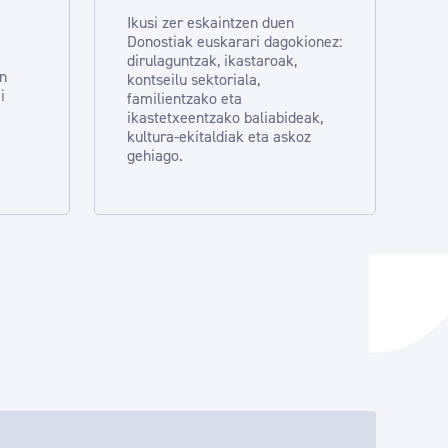
Ikusi zer eskaintzen duen
Donostiak euskarari dagokionez:
dirulaguntzak, ikastaroak,
en
kontseilu sektoriala,
i
familientzako eta
ikastetxeentzako baliabideak,
kultura-ekitaldiak eta askoz
gehiago.