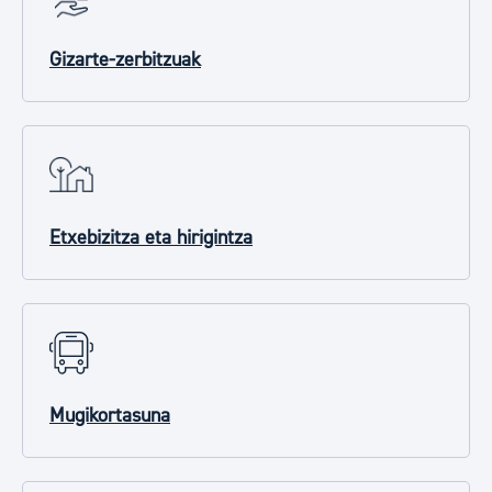
Gizarte-zerbitzuak
Etxebizitza eta hirigintza
Mugikortasuna