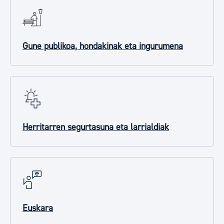
Gune publikoa, hondakinak eta ingurumena
Herritarren segurtasuna eta larrialdiak
Euskara