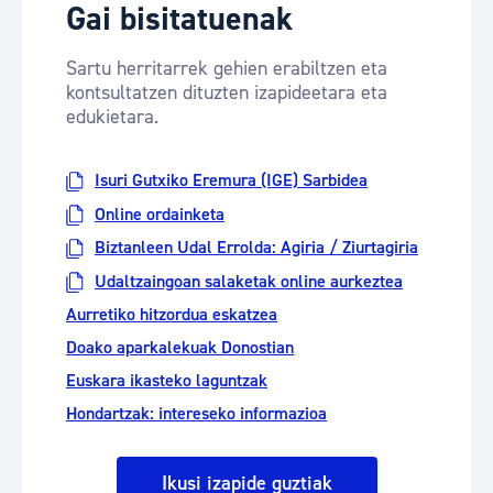
Gai bisitatuenak
Sartu herritarrek gehien erabiltzen eta
kontsultatzen dituzten izapideetara eta
edukietara.
Isuri Gutxiko Eremura (IGE) Sarbidea
Online ordainketa
Biztanleen Udal Errolda: Agiria / Ziurtagiria
Udaltzaingoan salaketak online aurkeztea
Aurretiko hitzordua eskatzea
Doako aparkalekuak Donostian
Euskara ikasteko laguntzak
Hondartzak: intereseko informazioa
Ikusi izapide guztiak