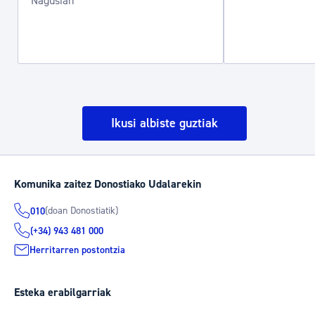
Nagusian
Ikusi albiste guztiak
Komunika zaitez Donostiako Udalarekin
(doan Donostiatik)
010
(+34) 943 481 000
Herritarren postontzia
Esteka erabilgarriak