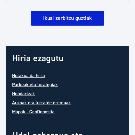
Ikusi zerbitzu guztiak
Hiria ezagutu
Nolakoa da hiria
Parkeak eta lorategiak
Hondartzak
Auzoak eta lurralde eremuak
Mapak - GeoDonostia