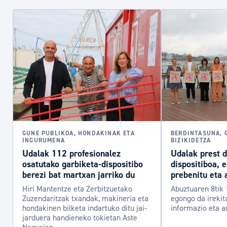
GUNE PUBLIKOA, HONDAKINAK ETA
BERDINTASUNA, 
INGURUMENA
BIZIKIDETZA
Udalak 112 profesionalez
Udalak prest 
osatutako garbiketa-dispositibo
dispositiboa, 
berezi bat martxan jarriko du
prebenitu eta 
Hiri Mantentze eta Zerbitzuetako
Abuztuaren 8tik 
Zuzendaritzak txandak, makineria eta
egongo da irekit
hondakinen bilketa indartuko ditu jai-
informazio eta a
jarduera handieneko tokietan Aste