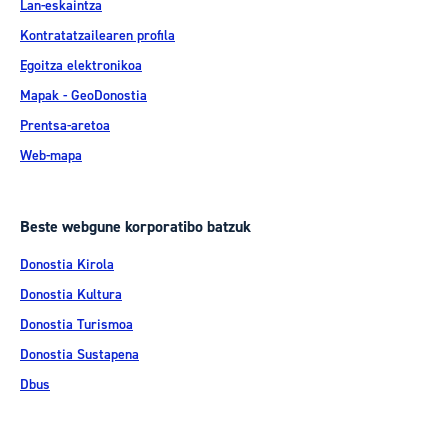
Lan-eskaintza
Kontratatzailearen profila
Egoitza elektronikoa
Mapak - GeoDonostia
Prentsa-aretoa
Web-mapa
Beste webgune korporatibo batzuk
Donostia Kirola
Donostia Kultura
Donostia Turismoa
Donostia Sustapena
Dbus