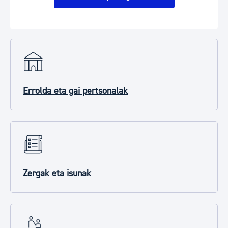
Errolda eta gai pertsonalak
Zergak eta isunak