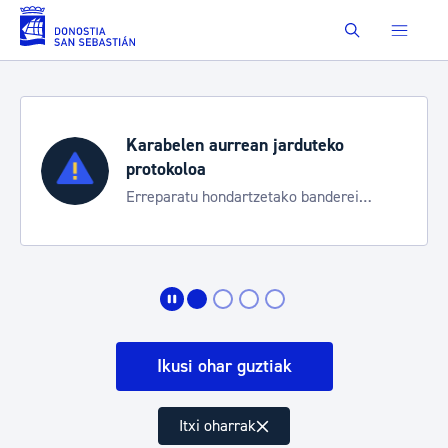
Eduki nagusira joan
Buscar
duteko
Aste Nagusia 2026
Trafiko mozketak eta garraio 
 banderei
bereziak
Ikusi ohar guztiak
Itxi oharrak