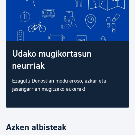
Udako mugikortasun
neurriak
Ezagutu Donostian modu eroso, azkar eta
jasangarrian mugitzeko aukerak!
Azken albisteak