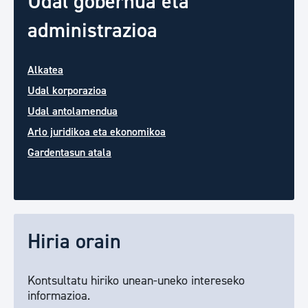
Udal gobernua eta
administrazioa
Alkatea
Udal korporazioa
Udal antolamendua
Arlo juridikoa eta ekonomikoa
Gardentasun atala
Hiria orain
Kontsultatu hiriko unean-uneko intereseko
informazioa.