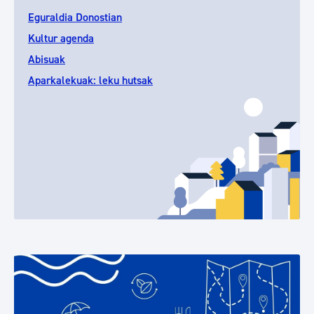
Eguraldia Donostian
Kultur agenda
Abisuak
Aparkalekuak: leku hutsak