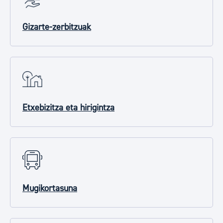
Gizarte-zerbitzuak
Etxebizitza eta hirigintza
Mugikortasuna