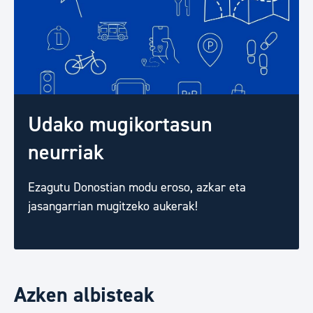
Udako mugikortasun
neurriak
Ezagutu Donostian modu eroso, azkar eta
jasangarrian mugitzeko aukerak!
Azken albisteak