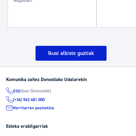
Nagusian
Ikusi albiste guztiak
Komunika zaitez Donostiako Udalarekin
(doan Donostiatik)
010
(+34) 943 481 000
Herritarren postontzia
Esteka erabilgarriak