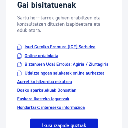
Gai bisitatuenak
Sartu herritarrek gehien erabiltzen eta
kontsultatzen dituzten izapideetara eta
edukietara.
Isuri Gutxiko Eremura (IGE) Sarbidea
Online ordainketa
Biztanleen Udal Errolda: Agiria / Ziurtagiria
Udaltzaingoan salaketak online aurkeztea
Aurretiko hitzordua eskatzea
Doako aparkalekuak Donostian
Euskara ikasteko laguntzak
Hondartzak: intereseko informazioa
Ikusi izapide guztiak