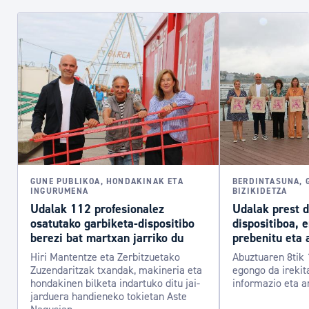
GUNE PUBLIKOA, HONDAKINAK ETA
BERDINTASUNA, 
INGURUMENA
BIZIKIDETZA
Udalak 112 profesionalez
Udalak prest 
osatutako garbiketa-dispositibo
dispositiboa, 
berezi bat martxan jarriko du
prebenitu eta 
Hiri Mantentze eta Zerbitzuetako
Abuztuaren 8tik 
Zuzendaritzak txandak, makineria eta
egongo da irekit
hondakinen bilketa indartuko ditu jai-
informazio eta a
jarduera handieneko tokietan Aste