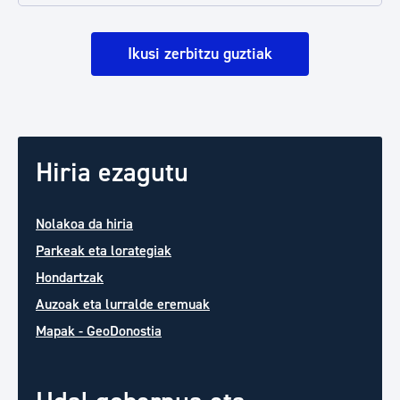
Ikusi zerbitzu guztiak
Hiria ezagutu
Nolakoa da hiria
Parkeak eta lorategiak
Hondartzak
Auzoak eta lurralde eremuak
Mapak - GeoDonostia