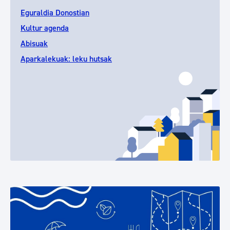
Eguraldia Donostian
Kultur agenda
Abisuak
Aparkalekuak: leku hutsak