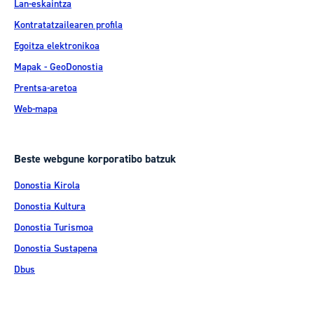
Lan-eskaintza
Kontratatzailearen profila
Egoitza elektronikoa
Mapak - GeoDonostia
Prentsa-aretoa
Web-mapa
Beste webgune korporatibo batzuk
Donostia Kirola
Donostia Kultura
Donostia Turismoa
Donostia Sustapena
Dbus