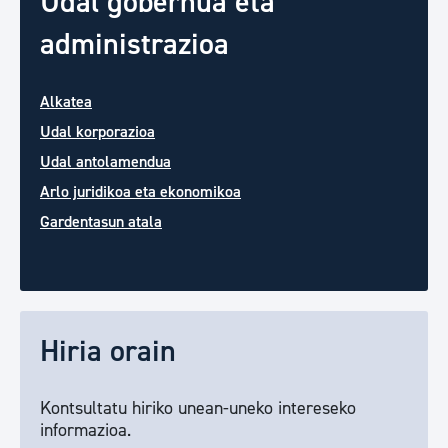
Udal gobernua eta
administrazioa
Alkatea
Udal korporazioa
Udal antolamendua
Arlo juridikoa eta ekonomikoa
Gardentasun atala
Hiria orain
Kontsultatu hiriko unean-uneko intereseko
informazioa.