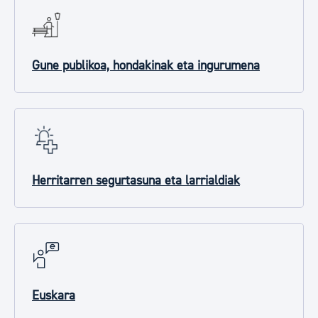
Gune publikoa, hondakinak eta ingurumena
Herritarren segurtasuna eta larrialdiak
Euskara