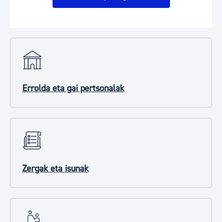
Errolda eta gai pertsonalak
Zergak eta isunak