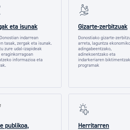
gak eta isunak
Gizarte-zerbitzuak
 Donostian indarrean
Donostiako gizarte-zerbitz
n tasak, zergak eta isunak.
arreta, laguntza ekonomik
tu zure udal-izapideak
adingabeentzako,
 eraginkorragoan
adinekoentzako eta
tzeko informazioa eta
indarkeriaren biktimentza
ak.
programak
e publikoa,
Herritarren