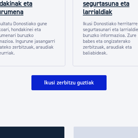
dakinak eta
segurtasuna eta
urumena
larrialdiak
ultatu Donostiako gune
Ikusi Donostiako herritarr
koari, hondakinei eta
segurtasunari eta larrialdie
umenari buruzko
buruzko informazioa. Zure
mazioa. Ingurune jasangarri
babes eta ongizaterako
zateko zerbitzuak, araudiak
zerbitzuak, araudiak eta
eurriak.
baliabideak.
Ikusi zerbitzu guztiak