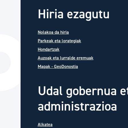
Hiria ezagutu
Nolakoa da hiria
Parkeak eta lorategiak
Hondartzak
Auzoak eta lurralde eremuak
Mapak - GeoDonostia
Udal gobernua e
administrazioa
Alkatea