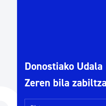
Herritarren segurtasuna eta larrialdiak
Osasun publikoa, animaliak eta kontsumoa
Haurrak eta gazteak
Herritarren partaidetza eta elkartegintza
Donostiako Udala
Kirola
Zeren bila zabiltz
Bilaketa barra