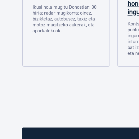
hon
Ikusi nola mugitu Donostian: 30
ing
hiria; radar mugikorra; oinez,
bizikletaz, autobusez, taxiz eta
Konts
motoz mugitzeko aukerak, eta
publi
aparkalekuak.
ingur
infor
bat i
eta n