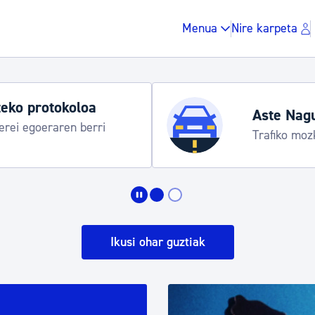
Menua
Nire karpeta
Udako ordut
araua
Udalinfo, Dono
Urgull, Honda
Zergak eta isunak
Etxebizitza eta hirig
Ikusi ohar guztiak
Gune publikoa, ho