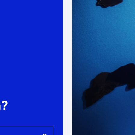
Euskara
Garapen ekonomikoa e
Berdintasuna, Giza Esk
Kultura
Turismoa
a?