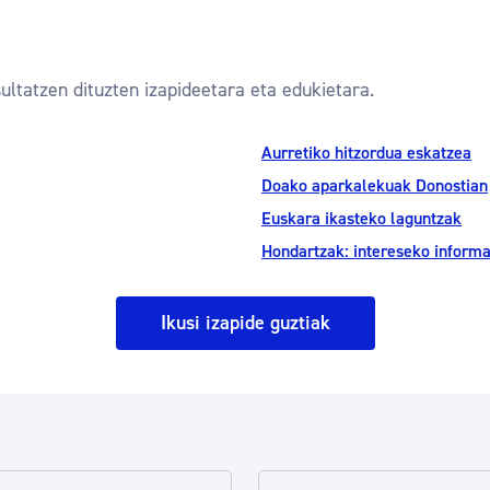
ultatzen dituzten izapideetara eta edukietara.
Aurretiko hitzordua eskatzea
Doako aparkalekuak Donostian
Euskara ikasteko laguntzak
Hondartzak: intereseko inform
Ikusi izapide guztiak