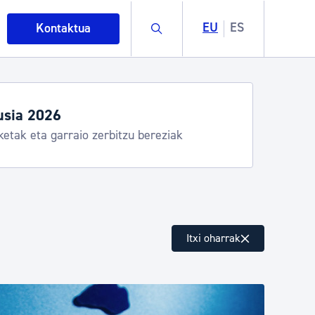
Buscar
EU
ES
Kontaktua
egiak eta zerbitzuak
stia Kirola, Donostia Kultura, San Telmo,
lea, Turismoa
intza
Itxi oharrak
ndakinak eta ingurumena