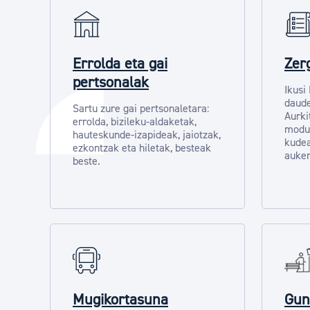
Errolda eta gai
Zer
pertsonalak
Ikusi
daude
Sartu zure gai pertsonaletara:
Aurki
errolda, bizileku-aldaketak,
modu
hauteskunde-izapideak, jaiotzak,
kudea
ezkontzak eta hiletak, besteak
auker
beste.
Mugikortasuna
Gun