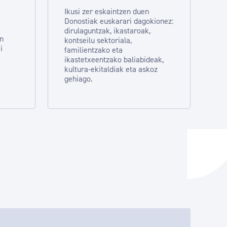
Ikusi zer eskaintzen duen
Donostiak euskarari dagokionez:
dirulaguntzak, ikastaroak,
en
kontseilu sektoriala,
i
familientzako eta
ikastetxeentzako baliabideak,
kultura-ekitaldiak eta askoz
gehiago.