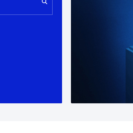
tea
Udal administrazioa
Iragarki ofizialen taula
Egutegi fiskala
enda
Gardentasun ataria