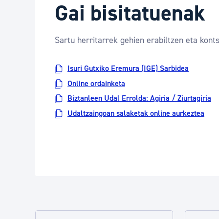
Gai bisitatuenak
Sartu herritarrek gehien erabiltzen eta konts
Isuri Gutxiko Eremura (IGE) Sarbidea
Online ordainketa
Biztanleen Udal Errolda: Agiria / Ziurtagiria
Udaltzaingoan salaketak online aurkeztea