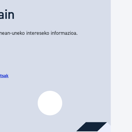
ain
unean-uneko intereseko informazioa.
utsak