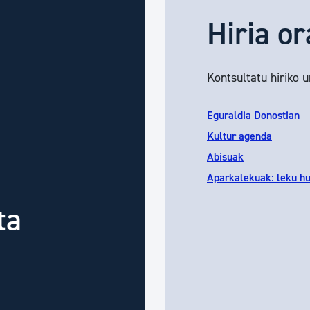
Hiria or
Kontsultatu hiriko 
Eguraldia Donostian
Kultur agenda
Abisuak
Aparkalekuak: leku h
ta