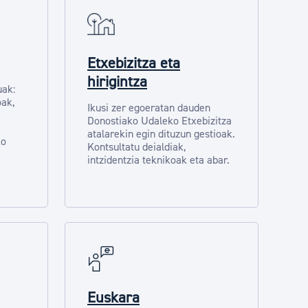
Etxebizitza eta
hirigintza
uak:
oak,
Ikusi zer egoeratan dauden
Donostiako Udaleko Etxebizitza
atalarekin egin dituzun gestioak.
ko
Kontsultatu deialdiak,
intzidentzia teknikoak eta abar.
Euskara