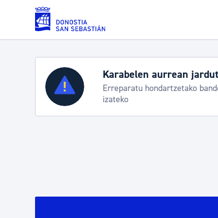
Eduki nagusira joan
Zerbitzuak
Aste Nagusia 2026: egit
Abuztuak 8-15
Errolda eta gai pertsonalak
Gizarte-zerbitzuak
Mugikortasuna