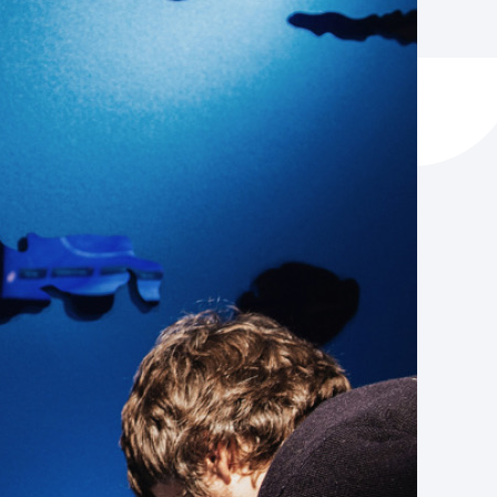
ta enplegua
ubideak eta bizikidetza