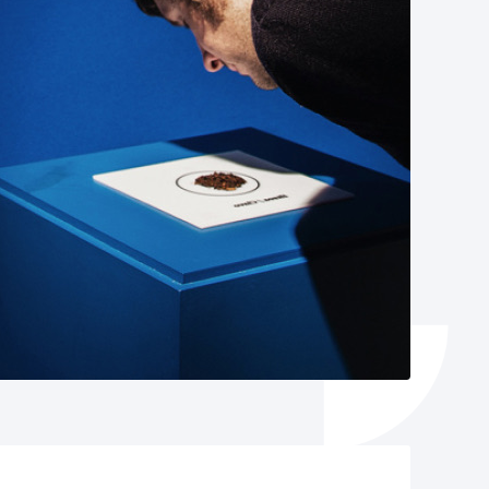
Izapideen katalogoa
Tramitaziorako laguntza