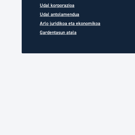
Udal korporazioa
Udal antolamendua
Arlo juridikoa eta ekonomikoa
Gardentasun atala