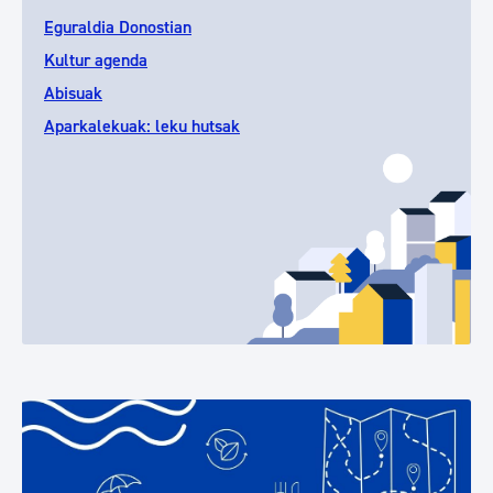
Eguraldia Donostian
Kultur agenda
Abisuak
Aparkalekuak: leku hutsak