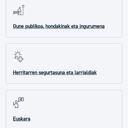
Gune publikoa, hondakinak eta ingurumena
Herritarren segurtasuna eta larrialdiak
Euskara