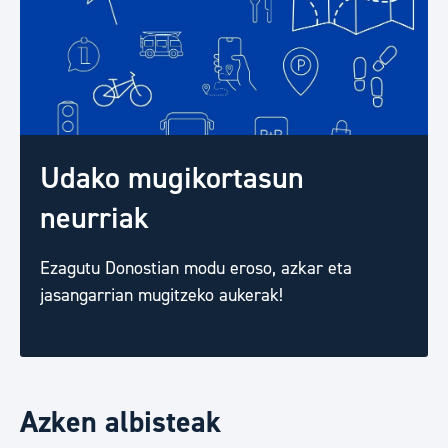
Udako mugikortasun
neurriak
Ezagutu Donostian modu eroso, azkar eta
jasangarrian mugitzeko aukerak!
Azken albisteak