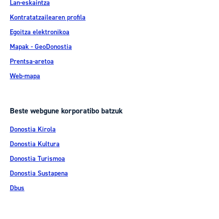
Lan-eskaintza
Kontratatzailearen profila
Egoitza elektronikoa
Mapak - GeoDonostia
Prentsa-aretoa
Web-mapa
Beste webgune korporatibo batzuk
Donostia Kirola
Donostia Kultura
Donostia Turismoa
Donostia Sustapena
Dbus