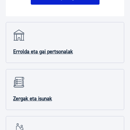
Errolda eta gai pertsonalak
Zergak eta isunak