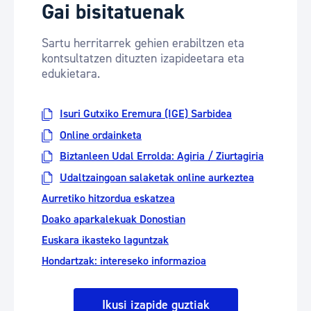
Gai bisitatuenak
Sartu herritarrek gehien erabiltzen eta
kontsultatzen dituzten izapideetara eta
edukietara.
Isuri Gutxiko Eremura (IGE) Sarbidea
Online ordainketa
Biztanleen Udal Errolda: Agiria / Ziurtagiria
Udaltzaingoan salaketak online aurkeztea
Aurretiko hitzordua eskatzea
Doako aparkalekuak Donostian
Euskara ikasteko laguntzak
Hondartzak: intereseko informazioa
Ikusi izapide guztiak