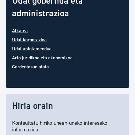
Udal gobernua eta
administrazioa
Alkatea
Udal korporazioa
Udal antolamendua
Arlo juridikoa eta ekonomikoa
Gardentasun atala
Hiria orain
Kontsultatu hiriko unean-uneko intereseko
informazioa.