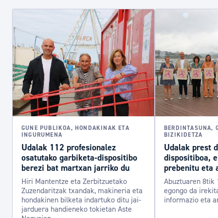
GUNE PUBLIKOA, HONDAKINAK ETA
BERDINTASUNA, 
INGURUMENA
BIZIKIDETZA
Udalak 112 profesionalez
Udalak prest 
osatutako garbiketa-dispositibo
dispositiboa, 
berezi bat martxan jarriko du
prebenitu eta 
Hiri Mantentze eta Zerbitzuetako
Abuztuaren 8tik 
Zuzendaritzak txandak, makineria eta
egongo da irekit
hondakinen bilketa indartuko ditu jai-
informazio eta a
jarduera handieneko tokietan Aste