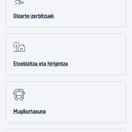
Gizarte-zerbitzuak
Etxebizitza eta hirigintza
Mugikortasuna