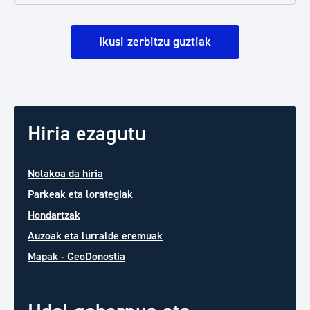
Ikusi zerbitzu guztiak
Hiria ezagutu
Nolakoa da hiria
Parkeak eta lorategiak
Hondartzak
Auzoak eta lurralde eremuak
Mapak - GeoDonostia