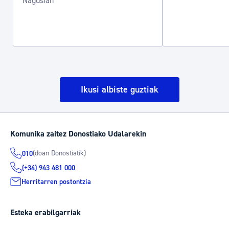
Nagusian
Ikusi albiste guztiak
Komunika zaitez Donostiako Udalarekin
(doan Donostiatik)
010
(+34) 943 481 000
Herritarren postontzia
Esteka erabilgarriak