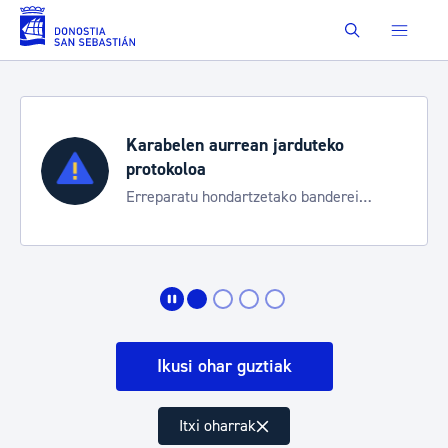
Eduki nagusira joan
Buscar
teko
Aste Nagusia 2026
Trafiko mozketak eta garraio ze
anderei
bereziak
Ikusi ohar guztiak
Itxi oharrak