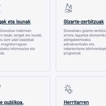
gak eta isunak
Gizarte-zerbitzuak
 Donostian indarrean
Donostiako gizarte-zerbitz
n tasak, zergak eta isunak.
arreta, laguntza ekonomik
tu zure udal-izapideak
adingabeentzako,
 eraginkorragoan
adinekoentzako eta
tzeko informazioa eta
indarkeriaren biktimentza
ak.
programak
e publikoa,
Herritarren