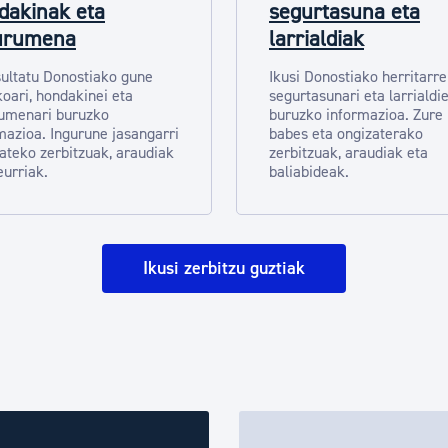
dakinak eta
segurtasuna eta
urumena
larrialdiak
ultatu Donostiako gune
Ikusi Donostiako herritarr
koari, hondakinei eta
segurtasunari eta larrialdie
umenari buruzko
buruzko informazioa. Zure
mazioa. Ingurune jasangarri
babes eta ongizaterako
zateko zerbitzuak, araudiak
zerbitzuak, araudiak eta
eurriak.
baliabideak.
Ikusi zerbitzu guztiak