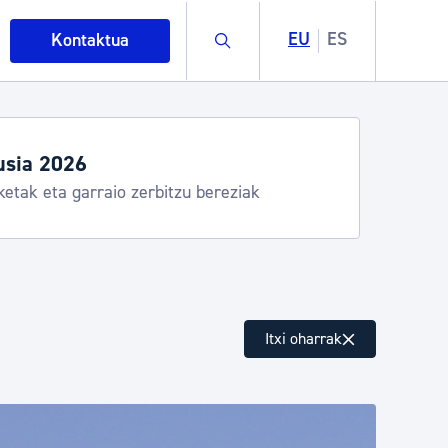
Buscar
EU
ES
Kontaktua
egiak eta zerbitzuak
stia Kirola, Donostia Kultura, San Telmo,
lea, Turismoa
intza
Itxi oharrak
ndakinak eta ingurumena