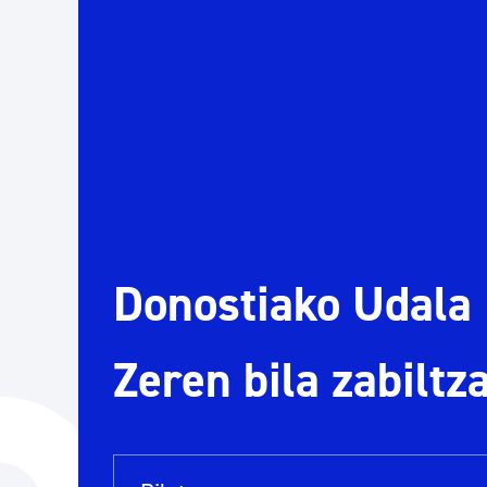
Herritarren segurtasuna eta larrialdiak
Osasun publikoa, animaliak eta kontsumoa
Haurrak eta gazteak
Herritarren partaidetza eta elkartegintza
Donostiako Udala
Kirola
Zeren bila zabiltz
Bilaketa barra