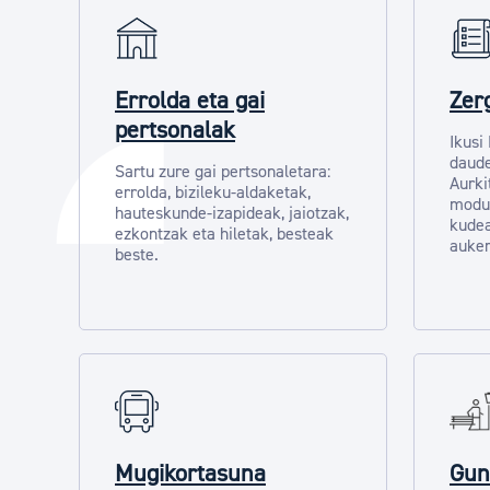
Errolda eta gai
Zer
pertsonalak
Ikusi
daude
Sartu zure gai pertsonaletara:
Aurki
errolda, bizileku-aldaketak,
modu
hauteskunde-izapideak, jaiotzak,
kudea
ezkontzak eta hiletak, besteak
auker
beste.
Mugikortasuna
Gun