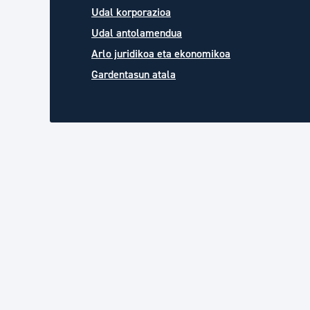
Udal korporazioa
Udal antolamendua
Arlo juridikoa eta ekonomikoa
Gardentasun atala