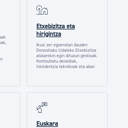
Etxebizitza eta
hirigintza
uak:
oak,
Ikusi zer egoeratan dauden
Donostiako Udaleko Etxebizitza
atalarekin egin dituzun gestioak.
ko
Kontsultatu deialdiak,
intzidentzia teknikoak eta abar.
Euskara