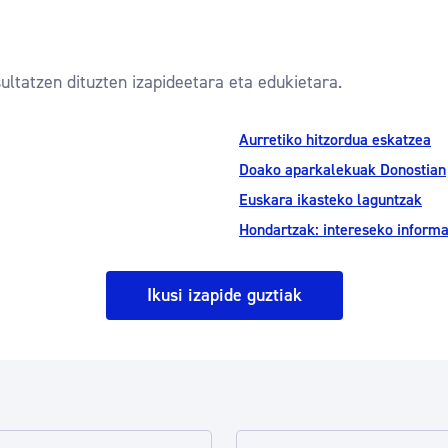
ultatzen dituzten izapideetara eta edukietara.
Aurretiko hitzordua eskatzea
Doako aparkalekuak Donostian
Euskara ikasteko laguntzak
Hondartzak: intereseko inform
Ikusi izapide guztiak