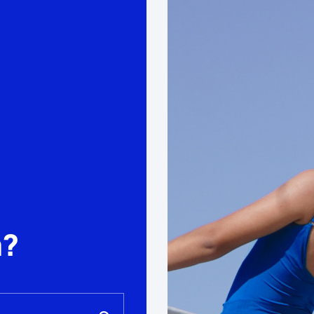
Euskara
Garapen ekonomikoa e
Berdintasuna, Giza Esk
Kultura
Turismoa
a?