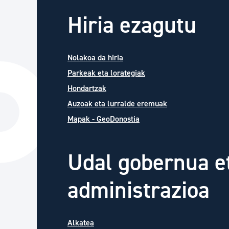
Hiria ezagutu
Nolakoa da hiria
Parkeak eta lorategiak
Hondartzak
Auzoak eta lurralde eremuak
Mapak - GeoDonostia
Udal gobernua e
administrazioa
Alkatea