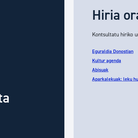
Hiria or
Kontsultatu hiriko 
Eguraldia Donostian
Kultur agenda
Abisuak
Aparkalekuak: leku h
ta