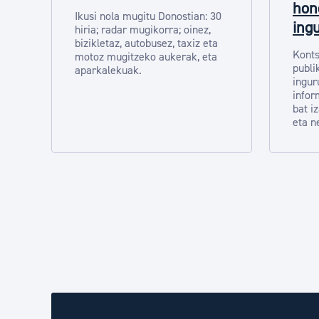
hon
Ikusi nola mugitu Donostian: 30
ing
hiria; radar mugikorra; oinez,
bizikletaz, autobusez, taxiz eta
Konts
motoz mugitzeko aukerak, eta
publi
aparkalekuak.
ingur
infor
bat i
eta n