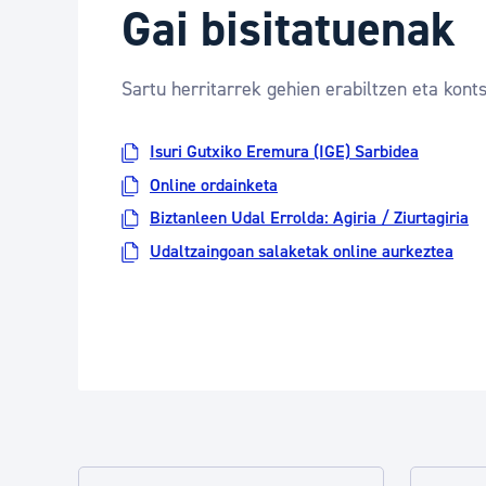
Gai bisitatuenak
Sartu herritarrek gehien erabiltzen eta konts
Isuri Gutxiko Eremura (IGE) Sarbidea
Online ordainketa
Biztanleen Udal Errolda: Agiria / Ziurtagiria
Udaltzaingoan salaketak online aurkeztea