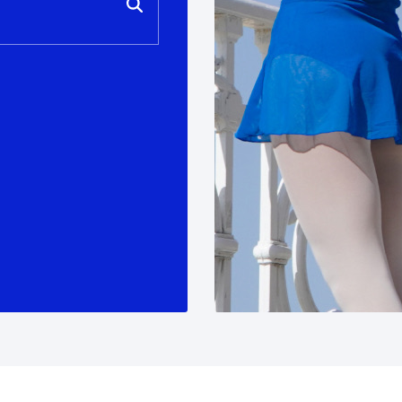
tea
Udal administrazioa
Iragarki ofizialen taula
Egutegi fiskala
enda
Gardentasun ataria