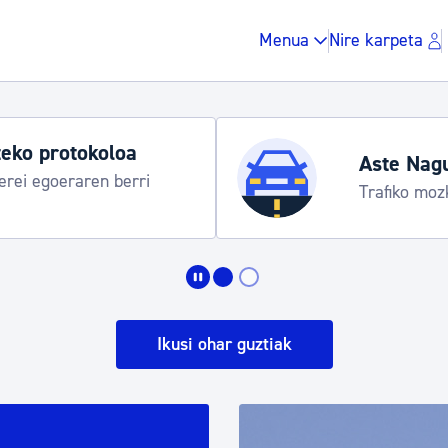
Menua
Nire karpeta
Udako ordut
araua
Udalinfo, Dono
Urgull, Honda
Zergak eta isunak
Etxebizitza eta hirig
Ikusi ohar guztiak
Gune publikoa, ho