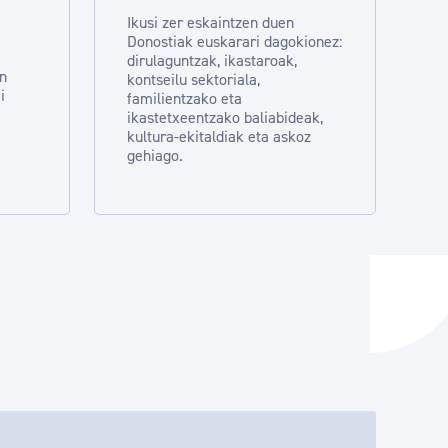
Ikusi zer eskaintzen duen
Donostiak euskarari dagokionez:
dirulaguntzak, ikastaroak,
en
kontseilu sektoriala,
i
familientzako eta
ikastetxeentzako baliabideak,
kultura-ekitaldiak eta askoz
gehiago.