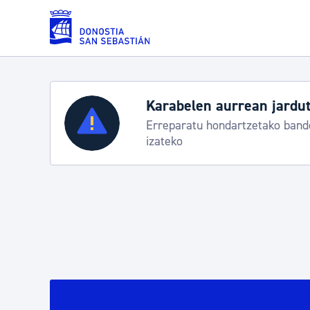
Eduki nagusira joan
Zerbitzuak
Aste Nagusia 2026: egit
Abuztuak 8-15
Errolda eta gai pertsonalak
Gizarte-zerbitzuak
Mugikortasuna