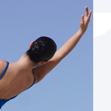
ta enplegua
ubideak eta bizikidetza