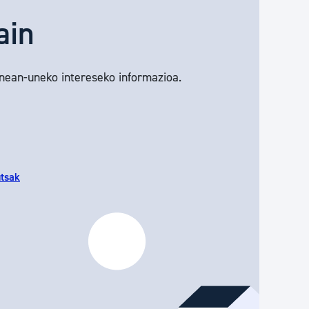
ain
unean-uneko intereseko informazioa.
utsak