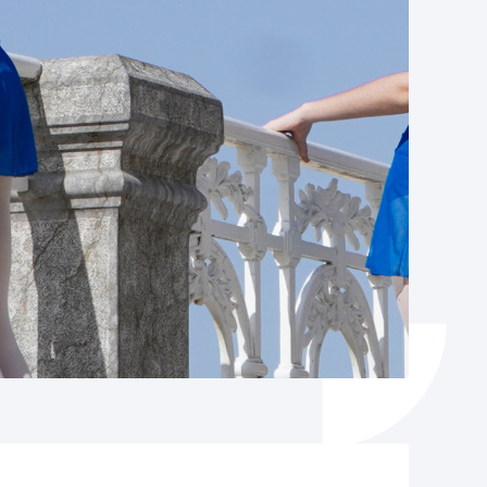
Izapideen katalogoa
Tramitaziorako laguntza