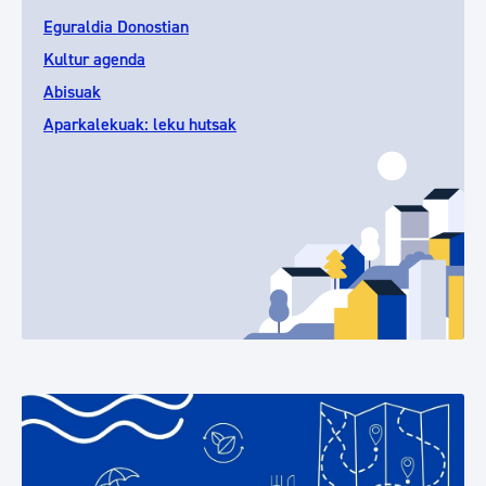
Eguraldia Donostian
Kultur agenda
Abisuak
Aparkalekuak: leku hutsak