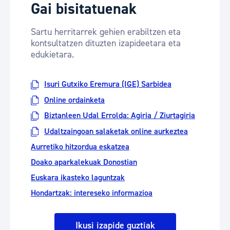
Gai bisitatuenak
Sartu herritarrek gehien erabiltzen eta
kontsultatzen dituzten izapideetara eta
edukietara.
Isuri Gutxiko Eremura (IGE) Sarbidea
Online ordainketa
Biztanleen Udal Errolda: Agiria / Ziurtagiria
Udaltzaingoan salaketak online aurkeztea
Aurretiko hitzordua eskatzea
Doako aparkalekuak Donostian
Euskara ikasteko laguntzak
Hondartzak: intereseko informazioa
Ikusi izapide guztiak