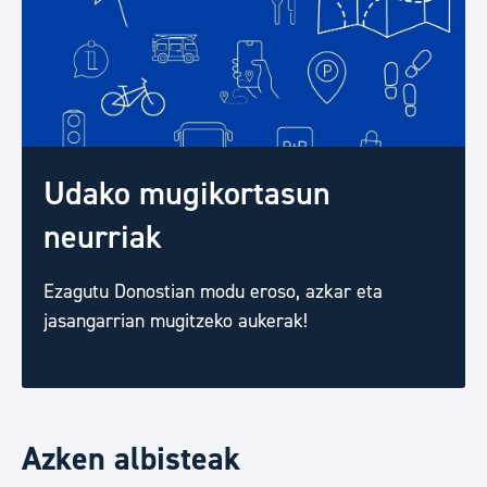
Udako mugikortasun
neurriak
Ezagutu Donostian modu eroso, azkar eta
jasangarrian mugitzeko aukerak!
Azken albisteak