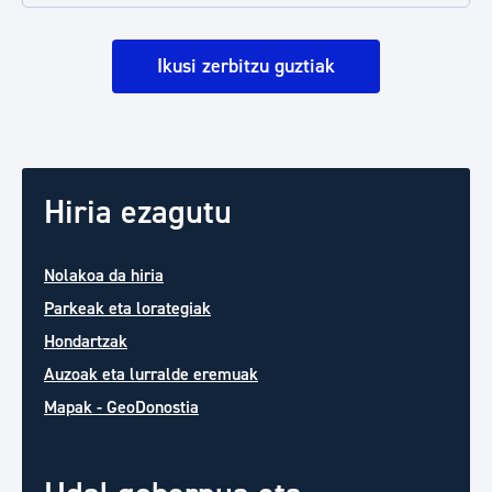
Ikusi zerbitzu guztiak
Hiria ezagutu
Nolakoa da hiria
Parkeak eta lorategiak
Hondartzak
Auzoak eta lurralde eremuak
Mapak - GeoDonostia