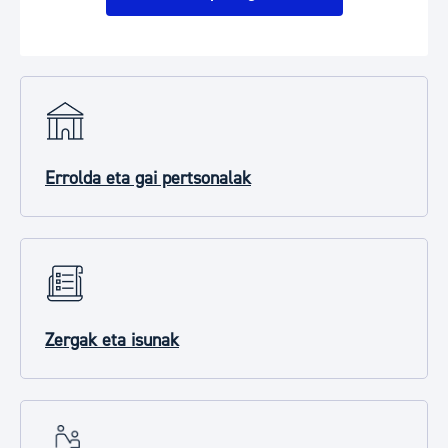
Errolda eta gai pertsonalak
Zergak eta isunak