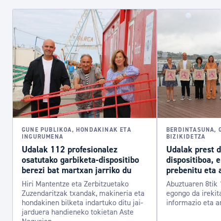
GUNE PUBLIKOA, HONDAKINAK ETA
BERDINTASUNA, 
INGURUMENA
BIZIKIDETZA
Udalak 112 profesionalez
Udalak prest 
osatutako garbiketa-dispositibo
dispositiboa, 
berezi bat martxan jarriko du
prebenitu eta 
Hiri Mantentze eta Zerbitzuetako
Abuztuaren 8tik 
Zuzendaritzak txandak, makineria eta
egongo da irekit
hondakinen bilketa indartuko ditu jai-
informazio eta a
jarduera handieneko tokietan Aste