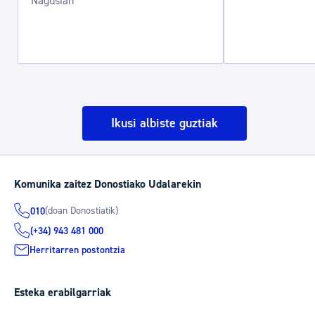
Nagusian
Ikusi albiste guztiak
Komunika zaitez Donostiako Udalarekin
(doan Donostiatik)
010
(+34) 943 481 000
Herritarren postontzia
Esteka erabilgarriak