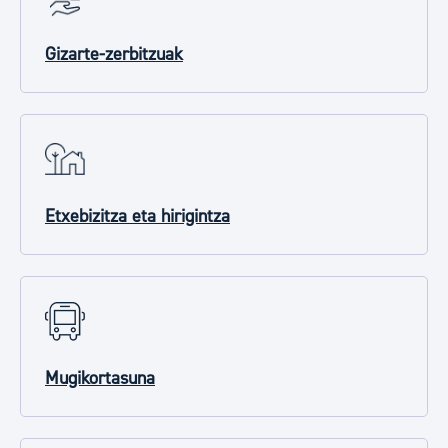
Gizarte-zerbitzuak
Etxebizitza eta hirigintza
Mugikortasuna