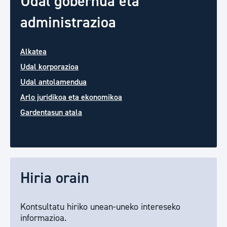
Udal gobernua eta
administrazioa
Alkatea
Udal korporazioa
Udal antolamendua
Arlo juridikoa eta ekonomikoa
Gardentasun atala
Hiria orain
Kontsultatu hiriko unean-uneko intereseko
informazioa.