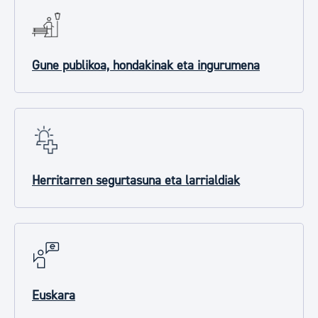
Gune publikoa, hondakinak eta ingurumena
Herritarren segurtasuna eta larrialdiak
Euskara