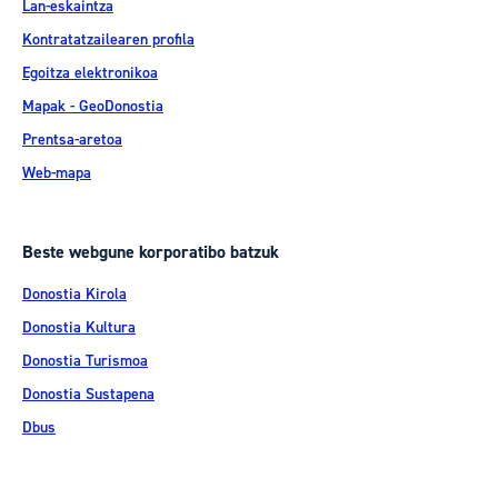
Lan-eskaintza
Kontratatzailearen profila
Egoitza elektronikoa
Mapak - GeoDonostia
Prentsa-aretoa
Web-mapa
Beste webgune korporatibo batzuk
Donostia Kirola
Donostia Kultura
Donostia Turismoa
Donostia Sustapena
Dbus