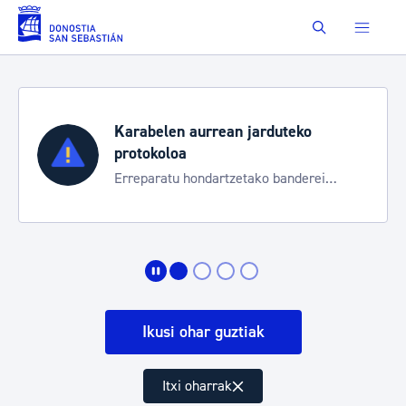
Eduki nagusira joan
Buscar
duteko
Aste Nagusia 2026
Trafiko mozketak eta garraio 
 banderei
bereziak
Ikusi ohar guztiak
Itxi oharrak