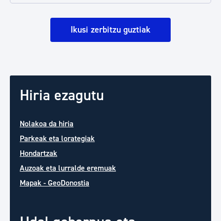
Ikusi zerbitzu guztiak
Hiria ezagutu
Nolakoa da hiria
Parkeak eta lorategiak
Hondartzak
Auzoak eta lurralde eremuak
Mapak - GeoDonostia