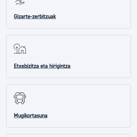
Gizarte-zerbitzuak
Etxebizitza eta hirigintza
Mugikortasuna