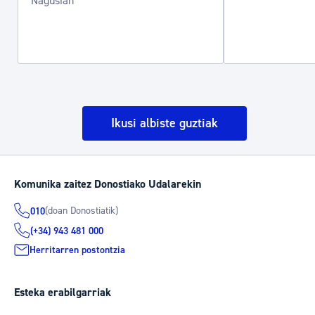
Nagusian
Ikusi albiste guztiak
Komunika zaitez Donostiako Udalarekin
(doan Donostiatik)
010
(+34) 943 481 000
Herritarren postontzia
Esteka erabilgarriak