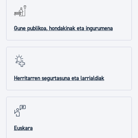
Gune publikoa, hondakinak eta ingurumena
Herritarren segurtasuna eta larrialdiak
Euskara