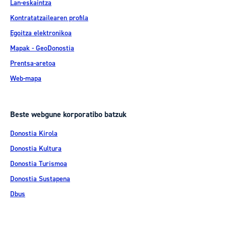
Lan-eskaintza
Kontratatzailearen profila
Egoitza elektronikoa
Mapak - GeoDonostia
Prentsa-aretoa
Web-mapa
Beste webgune korporatibo batzuk
Donostia Kirola
Donostia Kultura
Donostia Turismoa
Donostia Sustapena
Dbus