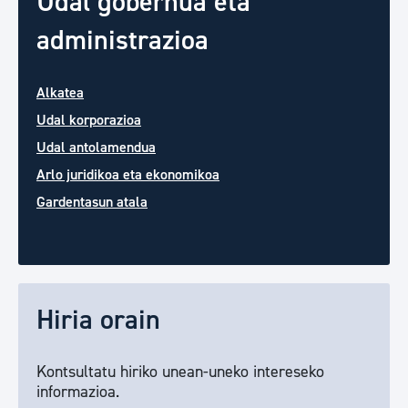
Udal gobernua eta
administrazioa
Alkatea
Udal korporazioa
Udal antolamendua
Arlo juridikoa eta ekonomikoa
Gardentasun atala
Hiria orain
Kontsultatu hiriko unean-uneko intereseko
informazioa.