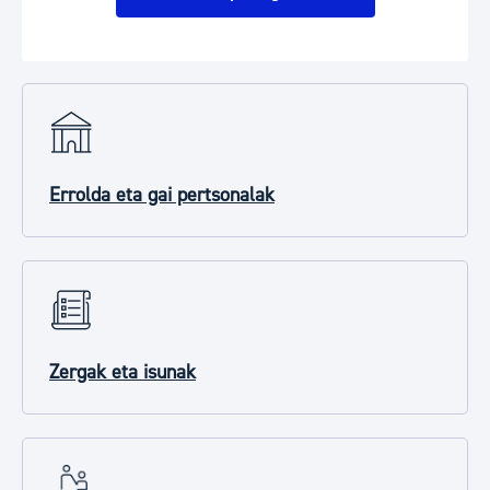
Errolda eta gai pertsonalak
Zergak eta isunak