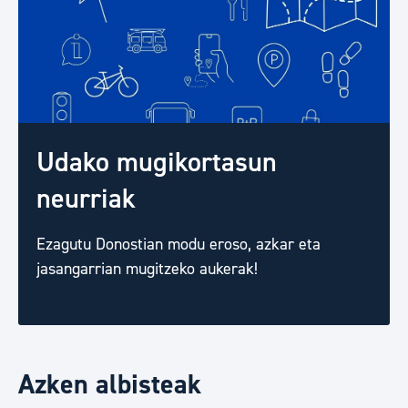
Udako mugikortasun
neurriak
Ezagutu Donostian modu eroso, azkar eta
jasangarrian mugitzeko aukerak!
Azken albisteak