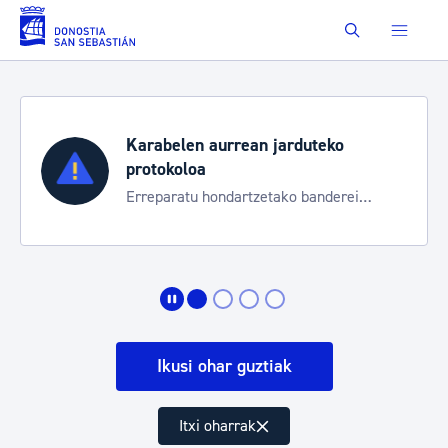
Eduki nagusira joan
Buscar
duteko
Aste Nagusia 2026
Trafiko mozketak eta garraio 
 banderei
bereziak
Ikusi ohar guztiak
Itxi oharrak