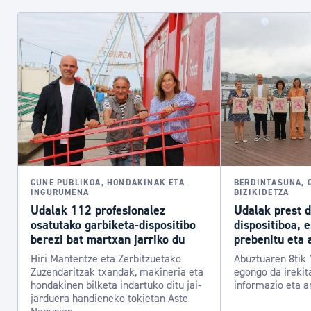
GUNE PUBLIKOA, HONDAKINAK ETA
BERDINTASUNA, 
INGURUMENA
BIZIKIDETZA
Udalak 112 profesionalez
Udalak prest 
osatutako garbiketa-dispositibo
dispositiboa, 
berezi bat martxan jarriko du
prebenitu eta 
Hiri Mantentze eta Zerbitzuetako
Abuztuaren 8tik 
Zuzendaritzak txandak, makineria eta
egongo da irekit
hondakinen bilketa indartuko ditu jai-
informazio eta a
jarduera handieneko tokietan Aste