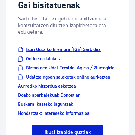
Gai bisitatuenak
Sartu herritarrek gehien erabiltzen eta
kontsultatzen dituzten izapideetara eta
edukietara.
Isuri Gutxiko Eremura (IGE) Sarbidea
Online ordainketa
Biztanleen Udal Errolda: Agiria / Ziurtagiria
Udaltzaingoan salaketak online aurkeztea
Aurretiko hitzordua eskatzea
Doako aparkalekuak Donostian
Euskara ikasteko laguntzak
Hondartzak: intereseko informazioa
Ikusi izapide guztiak