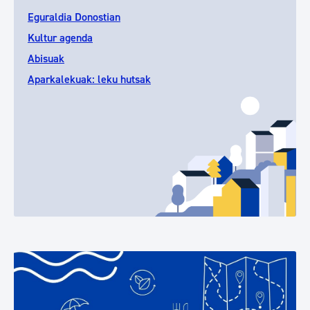
Eguraldia Donostian
Kultur agenda
Abisuak
Aparkalekuak: leku hutsak