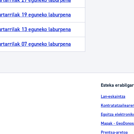
rtarrilak 27 eguneko laburpena
rtarrilak 19 eguneko laburpena
rtarrilak 13 eguneko laburpena
rtarrilak 07 eguneko laburpena
Esteka erabilgar
Lan-eskaintza
Kontratatzailearen
Egoitza elektronik
Mapak - GeoDonos
Prentsa-aretoa