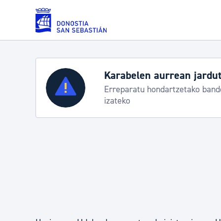
Eduki nagusira joan
Karabelen aurrean jardut
Zerbitzuak
Erreparatu hondartzetako bande
izateko
Errolda eta gai pertsonalak
Gizarte-zerbitzuak
Mugikortasuna