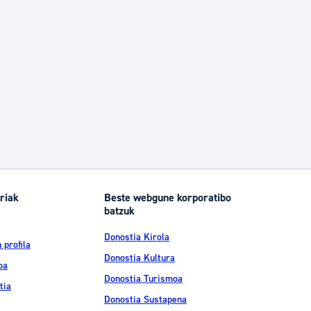
riak
Beste webgune korporatibo
batzuk
Donostia Kirola
 profila
Donostia Kultura
oa
Donostia Turismoa
tia
Donostia Sustapena