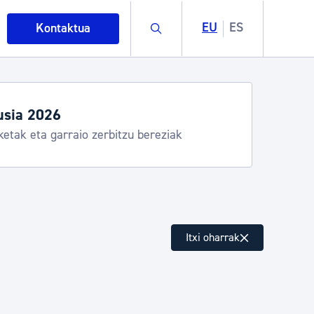
Buscar
EU
ES
Kontaktua
usia 2026
ketak eta garraio zerbitzu bereziak
intza
Itxi oharrak
ndakinak eta ingurumena