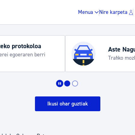
Menua
Nire karpeta
eko protokoloa
Aste Nag
rei egoeraren berri
Trafiko moz
Zergak eta isunak
Etxebizitza eta hirig
Ikusi ohar guztiak
Gune publikoa, ho