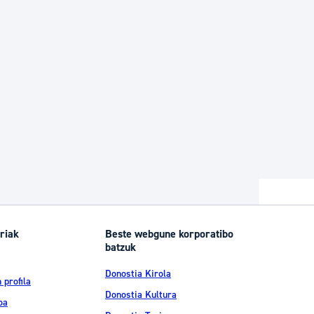
riak
Beste webgune korporatibo
batzuk
Donostia Kirola
 profila
Donostia Kultura
oa