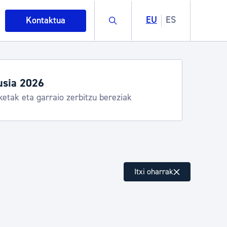
Buscar
EU
ES
Kontaktua
sia 2026
etak eta garraio zerbitzu bereziak
intza
Itxi oharrak
ndakinak eta ingurumena