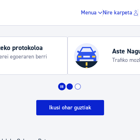
Menua
Nire karpeta
eko protokoloa
Aste Nagu
rei egoeraren berri
Trafiko mozk
Zergak eta isunak
Etxebizitza eta hirig
Ikusi ohar guztiak
Gune publikoa, ho