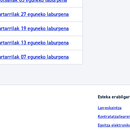
otsailak 03 eguneko laburpena
rtarrilak 27 eguneko laburpena
rtarrilak 19 eguneko laburpena
rtarrilak 13 eguneko laburpena
rtarrilak 07 eguneko laburpena
Esteka erabilgar
Lan-eskaintza
Kontratatzailearen
Egoitza elektronik