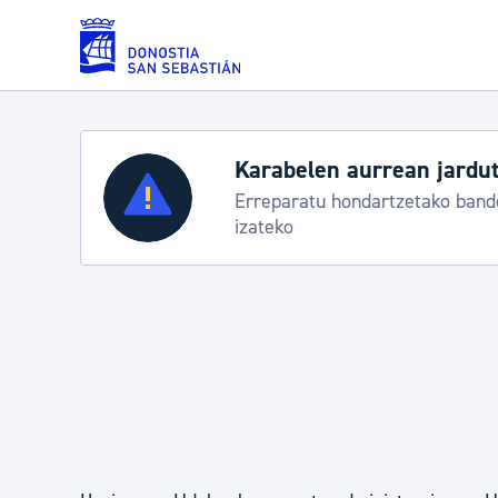
Eduki nagusira joan
Karabelen aurrean jardut
Zerbitzuak
Erreparatu hondartzetako bande
izateko
Errolda eta gai pertsonalak
Gizarte-zerbitzuak
Mugikortasuna