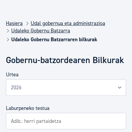
Hasiera
Udal gobernua eta administrazioa
Udaleko Gobernu Batzarra
Udaleko Gobernu Batzarraren bilkurak
Gobernu-batzordearen Bilkurak
Urtea
Laburpeneko testua