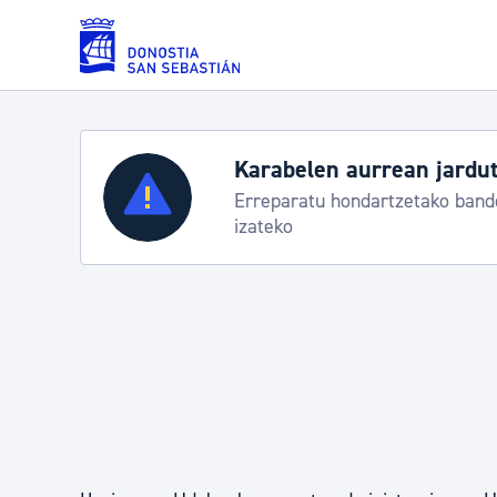
Eduki nagusira joan
Karabelen aurrean jardut
Zerbitzuak
Erreparatu hondartzetako bande
izateko
Errolda eta gai pertsonalak
Gizarte-zerbitzuak
Mugikortasuna