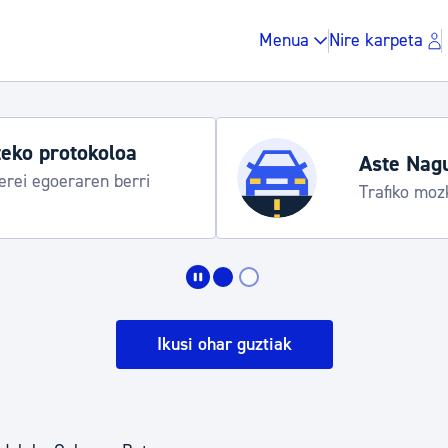
Menua
Nire karpeta
eko protokoloa
Aste Nag
rei egoeraren berri
Trafiko moz
Zergak eta isunak
Etxebizitza eta hirig
Ikusi ohar guztiak
Gune publikoa, ho