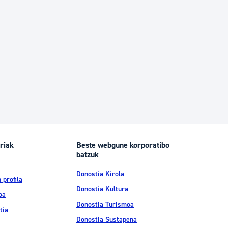
riak
Beste webgune korporatibo
batzuk
Donostia Kirola
 profila
Donostia Kultura
oa
Donostia Turismoa
tia
Donostia Sustapena