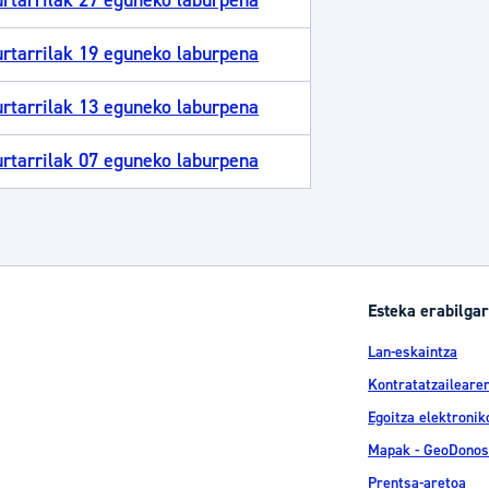
rtarrilak 27 eguneko laburpena
rtarrilak 19 eguneko laburpena
rtarrilak 13 eguneko laburpena
rtarrilak 07 eguneko laburpena
Esteka erabilgar
Lan-eskaintza
Kontratatzailearen
Egoitza elektronik
Mapak - GeoDonos
Prentsa-aretoa