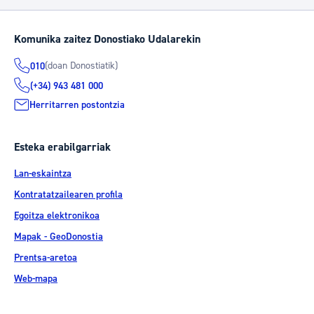
Komunika zaitez Donostiako Udalarekin
(doan Donostiatik)
010
(+34) 943 481 000
Herritarren postontzia
Esteka erabilgarriak
Lan-eskaintza
Kontratatzailearen profila
Egoitza elektronikoa
Mapak - GeoDonostia
Prentsa-aretoa
Web-mapa