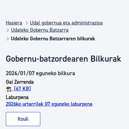
Hasiera
Udal gobernua eta administrazioa
Udaleko Gobernu Batzarra
Udaleko Gobernu Batzarraren bilkurak
Gobernu-batzordearen Bilkurak
2026/01/07 eguneko bilkura
Gai Zerrenda
[67 KB]
Laburpena
2026ko urtarrilak 07 eguneko laburpena
Itzuli