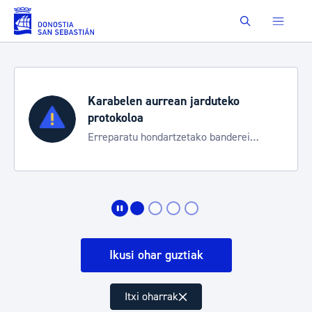
Eduki nagusira joan
Buscar
Karabelen aurrean jarduteko
protokoloa
Erreparatu hondartzetako banderei
egoeraren berri izateko
Ikusi ohar guztiak
Itxi oharrak