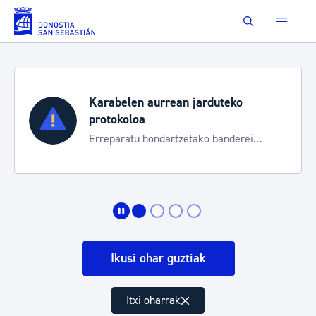
Eduki nagusira joan
Buscar
Karabelen aurrean jarduteko
protokoloa
Erreparatu hondartzetako banderei
egoeraren berri izateko
Ikusi ohar guztiak
Itxi oharrak