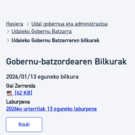
Hasiera
Udal gobernua eta administrazioa
Udaleko Gobernu Batzarra
Udaleko Gobernu Batzarraren bilkurak
Gobernu-batzordearen Bilkurak
2026/01/13 eguneko bilkura
Gai Zerrenda
[62 KB]
Laburpena
2026ko urtarrilak 13 eguneko laburpena
Itzuli