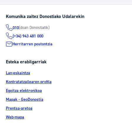
Komunika zaitez Donostiako Udalarekin
(doan Donostiatik)
010
(+34) 943 481 000
Herritarren postontzia
Esteka erabilgarriak
Lan-eskaintza
Kontratatzailearen profila
Egoitza elektronikoa
Mapak - GeoDonostia
Prentsa-aretoa
Web-mapa