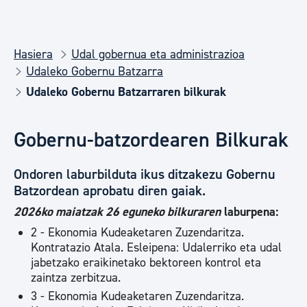
Hasiera
Udal gobernua eta administrazioa
Udaleko Gobernu Batzarra
Udaleko Gobernu Batzarraren bilkurak
Gobernu-batzordearen Bilkurak
Ondoren laburbilduta ikus ditzakezu Gobernu
Batzordean aprobatu diren gaiak.
2026ko maiatzak 26 eguneko bilkuraren
laburpena:
2 - Ekonomia Kudeaketaren Zuzendaritza.
Kontratazio Atala. Esleipena: Udalerriko eta udal
jabetzako eraikinetako bektoreen kontrol eta
zaintza zerbitzua.
3 - Ekonomia Kudeaketaren Zuzendaritza.