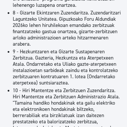
lehenengo luzapena onartzea.
8 - Gizarte Ekintzaren Zuzendaritza. Zuzendaritzari
Laguntzeko Unitatea. Gipuzkoako Foru Aldundiak
2026ko lehen hiruhilekoan emandako zerbitzuak
finantzatzeko gastua onartzea, gizarte-zerbitzuen
arloko administrazioen arteko hitzarmenaren
arabera.
9 - Hezkuntzaren eta Gizarte Sustapenaren
Zerbitzua. Gazteria, Hezkuntza eta Aterpetxeen
Atala. Ondarretako eta Uliako gazte-aterpetxeen
instalazioetan sarbideak zaindu eta kontrolatzeko
zerbitzuaren kontratuaren 1. lotea (Ondarretako
aterpetxea) suntsiaraztea.
10 - Hiri Mantentze eta Zerbitzuen Zuzendaritza.
Hiri Mantentze eta Zerbitzuen Administrazio Atala.
"Tamaina handiko hondakinak eta gailu elektriko
eta elektronikoen hondakinak biltzeko,
berrerabiliak eta birziklatuak izan daitezen
prestatzeko eta balorizatzeko zerbitzua,