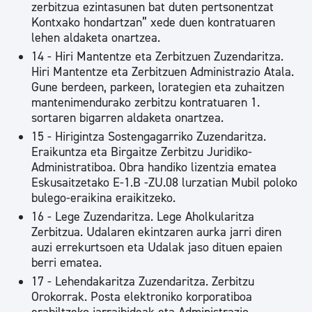
zerbitzua ezintasunen bat duten pertsonentzat
Kontxako hondartzan” xede duen kontratuaren
lehen aldaketa onartzea.
14 - Hiri Mantentze eta Zerbitzuen Zuzendaritza.
Hiri Mantentze eta Zerbitzuen Administrazio Atala.
Gune berdeen, parkeen, lorategien eta zuhaitzen
mantenimendurako zerbitzu kontratuaren 1.
sortaren bigarren aldaketa onartzea.
15 - Hirigintza Sostengagarriko Zuzendaritza.
Eraikuntza eta Birgaitze Zerbitzu Juridiko-
Administratiboa. Obra handiko lizentzia ematea
Eskusaitzetako E-1.B -ZU.08 lurzatian Mubil poloko
bulego-eraikina eraikitzeko.
16 - Lege Zuzendaritza. Lege Aholkularitza
Zerbitzua. Udalaren ekintzaren aurka jarri diren
auzi errekurtsoen eta Udalak jaso dituen epaien
berri ematea.
17 - Lehendakaritza Zuzendaritza. Zerbitzu
Orokorrak. Posta elektroniko korporatiboa