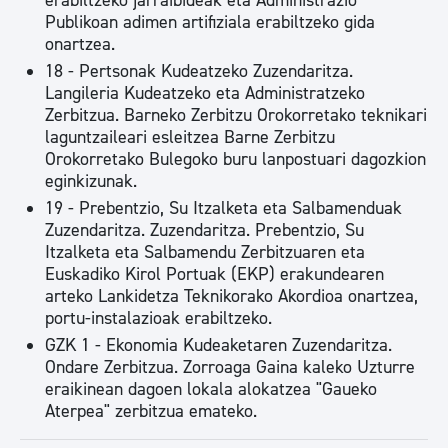
erabiltzeko jarraibideak eta Administrazio
Publikoan adimen artifiziala erabiltzeko gida
onartzea.
18 - Pertsonak Kudeatzeko Zuzendaritza.
Langileria Kudeatzeko eta Administratzeko
Zerbitzua. Barneko Zerbitzu Orokorretako teknikari
laguntzaileari esleitzea Barne Zerbitzu
Orokorretako Bulegoko buru lanpostuari dagozkion
eginkizunak.
19 - Prebentzio, Su Itzalketa eta Salbamenduak
Zuzendaritza. Zuzendaritza. Prebentzio, Su
Itzalketa eta Salbamendu Zerbitzuaren eta
Euskadiko Kirol Portuak (EKP) erakundearen
arteko Lankidetza Teknikorako Akordioa onartzea,
portu-instalazioak erabiltzeko.
GZK 1 - Ekonomia Kudeaketaren Zuzendaritza.
Ondare Zerbitzua. Zorroaga Gaina kaleko Uzturre
eraikinean dagoen lokala alokatzea "Gaueko
Aterpea" zerbitzua emateko.