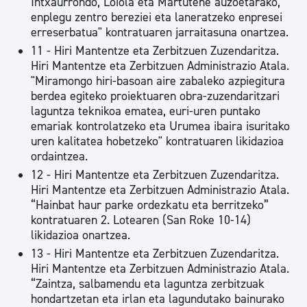
Intxaurrondo, Loiola eta Martutene auzoetarako,
enplegu zentro bereziei eta laneratzeko enpresei
erreserbatua" kontratuaren jarraitasuna onartzea.
11 - Hiri Mantentze eta Zerbitzuen Zuzendaritza.
Hiri Mantentze eta Zerbitzuen Administrazio Atala.
"Miramongo hiri-basoan aire zabaleko azpiegitura
berdea egiteko proiektuaren obra-zuzendaritzari
laguntza teknikoa ematea, euri-uren puntako
emariak kontrolatzeko eta Urumea ibaira isuritako
uren kalitatea hobetzeko" kontratuaren likidazioa
ordaintzea.
12 - Hiri Mantentze eta Zerbitzuen Zuzendaritza.
Hiri Mantentze eta Zerbitzuen Administrazio Atala.
“Hainbat haur parke ordezkatu eta berritzeko”
kontratuaren 2. Lotearen (San Roke 10-14)
likidazioa onartzea.
13 - Hiri Mantentze eta Zerbitzuen Zuzendaritza.
Hiri Mantentze eta Zerbitzuen Administrazio Atala.
“Zaintza, salbamendu eta laguntza zerbitzuak
hondartzetan eta irlan eta lagundutako bainurako