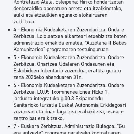
Kontratazio Atala. Esleipena: Hiriko hondartzetan
denboraldiko abonatuen arreta eta itzalkinetako,
aulki eta etzaulkien eguneko alokairuaren
zerbitzua.
4 - Ekonomia Kudeaketaren Zuzendaritza. Ondare
Zerbitzua. Loiolaetxea elkarteari etxebizitza baten
administrazio-emakida ematea, "Auzolana II Babes
Komunitarioa" programaren testuinguruan.
5 - Ekonomia Kudeaketaren Zuzendaritza. Ondare
Zerbitzua. Onartzea Udalaren Ondasunen eta
Eskubideen Inbentario zuzendua, eratuta geratu
zena 2025eko abenduaren 31n.
6 - Ekonomia Kudeaketaren Zuzendaritza. Ondare
Zerbitzua. LO.05 Txomiñenea Enea HEko 1.
jarduera integratuko g.00.3 Ekipamendu
Sanitarioko lurzatia Euskal Autonomia Erkidegoari
zuzenean eta doan lagatzea erabakitzea, osasun-
zentro bat eraikitzeko.
7 - Euskara Zerbitzua. Administrazio Bulegoa. "Gu
ere antzezle" programa garatzeko kontratuaren