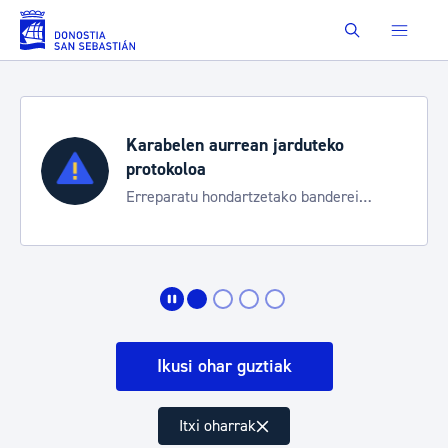
Eduki nagusira joan
Buscar
Karabelen aurrean jarduteko
protokoloa
Erreparatu hondartzetako banderei
egoeraren berri izateko
Ikusi ohar guztiak
Itxi oharrak