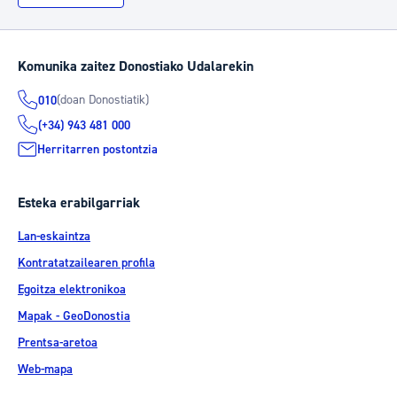
Komunika zaitez Donostiako Udalarekin
(doan Donostiatik)
010
(+34) 943 481 000
Herritarren postontzia
Esteka erabilgarriak
Lan-eskaintza
Kontratatzailearen profila
Egoitza elektronikoa
Mapak - GeoDonostia
Prentsa-aretoa
Web-mapa