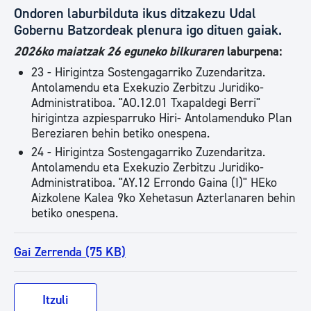
Ondoren laburbilduta ikus ditzakezu Udal
Gobernu Batzordeak plenura igo dituen gaiak.
2026ko maiatzak 26 eguneko bilkuraren
laburpena:
23 - Hirigintza Sostengagarriko Zuzendaritza.
Antolamendu eta Exekuzio Zerbitzu Juridiko-
Administratiboa. "AO.12.01 Txapaldegi Berri"
hirigintza azpiesparruko Hiri- Antolamenduko Plan
Bereziaren behin betiko onespena.
24 - Hirigintza Sostengagarriko Zuzendaritza.
Antolamendu eta Exekuzio Zerbitzu Juridiko-
Administratiboa. "AY.12 Errondo Gaina (I)" HEko
Aizkolene Kalea 9ko Xehetasun Azterlanaren behin
betiko onespena.
Gai Zerrenda (75 KB)
Itzuli