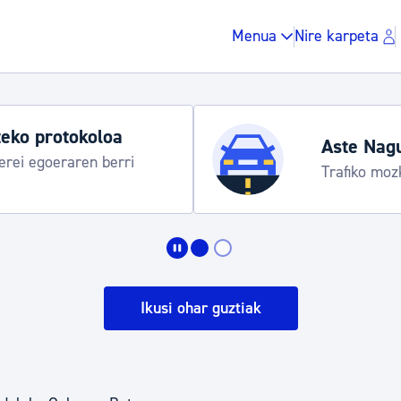
Menua
Nire karpeta
eko protokoloa
Aste Nag
rei egoeraren berri
Trafiko moz
Zergak eta isunak
Etxebizitza eta hirig
Ikusi ohar guztiak
Gune publikoa, ho