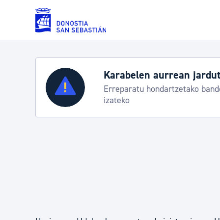
Eduki nagusira joan
Karabelen aurrean jardut
Zerbitzuak
Erreparatu hondartzetako bande
izateko
Errolda eta gai pertsonalak
Gizarte-zerbitzuak
Mugikortasuna