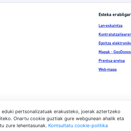
tea
Udal administrazioa
Esteka erabilgar
Iragarki ofizialen taula
Lan-eskaintza
Egutegi fiskala
Kontratatzailearen
enda
Gardentasun ataria
Egoitza elektronik
Mapak - GeoDonos
Prentsa-aretoa
Web-mapa
, eduki pertsonalizatuak erakusteko, joerak aztertzeko
iteko. Onartu cookie guztiak gure webgunean ahalik eta
Lege-ohar
atu zure lehentasunak.
Kontsultatu cookie-politika