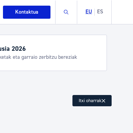
Buscar
EU
ES
Kontaktua
usia 2026
ketak eta garraio zerbitzu bereziak
intza
Itxi oharrak
ndakinak eta ingurumena