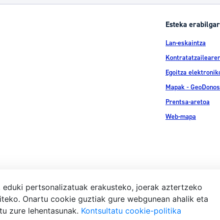
tea
Udal administrazioa
Esteka erabilgar
Iragarki ofizialen taula
Lan-eskaintza
Egutegi fiskala
Kontratatzailearen
enda
Gardentasun ataria
Egoitza elektronik
Mapak - GeoDonos
Prentsa-aretoa
Web-mapa
, eduki pertsonalizatuak erakusteko, joerak aztertzeko
iteko. Onartu cookie guztiak gure webgunean ahalik eta
Lege-ohar
atu zure lehentasunak.
Kontsultatu cookie-politika