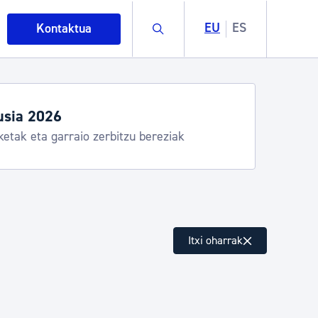
Buscar
EU
ES
Kontaktua
usia 2026
ketak eta garraio zerbitzu bereziak
intza
Itxi oharrak
ndakinak eta ingurumena