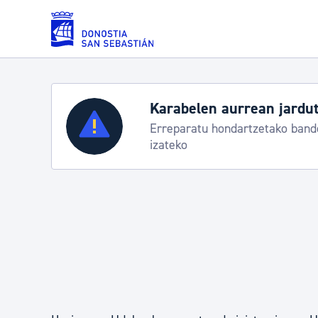
Eduki nagusira joan
Karabelen aurrean jardut
Zerbitzuak
Erreparatu hondartzetako bande
izateko
Errolda eta gai pertsonalak
Gizarte-zerbitzuak
Mugikortasuna