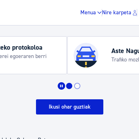
Menua
Nire karpeta
eko protokoloa
Aste Nag
rei egoeraren berri
Trafiko moz
Zergak eta isunak
Etxebizitza eta hirig
Ikusi ohar guztiak
Gune publikoa, ho