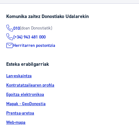
Komunika zaitez Donostiako Udalarekin
(doan Donostiatik)
010
(+34) 943 481 000
Herritarren postontzia
Esteka erabilgarriak
Lan-eskaintza
Kontratatzailearen profila
Egoitza elektronikoa
Mapak - GeoDonostia
Prentsa-aretoa
Web-mapa