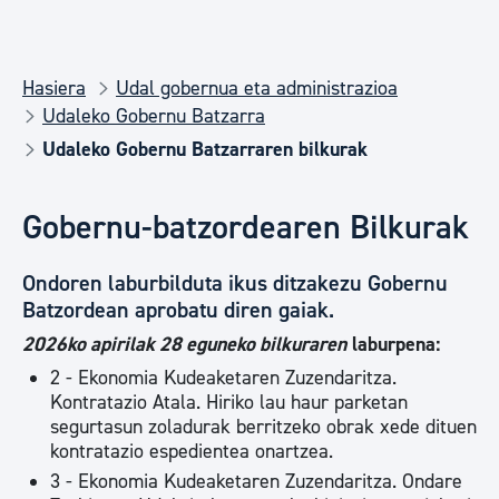
Hasiera
Udal gobernua eta administrazioa
Udaleko Gobernu Batzarra
Udaleko Gobernu Batzarraren bilkurak
Gobernu-batzordearen Bilkurak
Ondoren laburbilduta ikus ditzakezu Gobernu
Batzordean aprobatu diren gaiak.
2026ko apirilak 28 eguneko bilkuraren
laburpena:
2 - Ekonomia Kudeaketaren Zuzendaritza.
Kontratazio Atala. Hiriko lau haur parketan
segurtasun zoladurak berritzeko obrak xede dituen
kontratazio espedientea onartzea.
3 - Ekonomia Kudeaketaren Zuzendaritza. Ondare