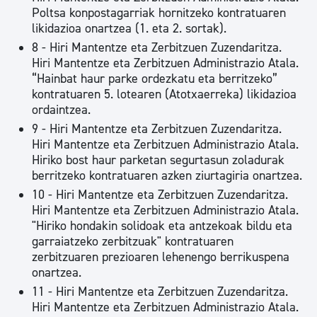
Poltsa konpostagarriak hornitzeko kontratuaren
likidazioa onartzea (1. eta 2. sortak).
8 - Hiri Mantentze eta Zerbitzuen Zuzendaritza.
Hiri Mantentze eta Zerbitzuen Administrazio Atala.
“Hainbat haur parke ordezkatu eta berritzeko”
kontratuaren 5. lotearen (Atotxaerreka) likidazioa
ordaintzea.
9 - Hiri Mantentze eta Zerbitzuen Zuzendaritza.
Hiri Mantentze eta Zerbitzuen Administrazio Atala.
Hiriko bost haur parketan segurtasun zoladurak
berritzeko kontratuaren azken ziurtagiria onartzea.
10 - Hiri Mantentze eta Zerbitzuen Zuzendaritza.
Hiri Mantentze eta Zerbitzuen Administrazio Atala.
"Hiriko hondakin solidoak eta antzekoak bildu eta
garraiatzeko zerbitzuak" kontratuaren
zerbitzuaren prezioaren lehenengo berrikuspena
onartzea.
11 - Hiri Mantentze eta Zerbitzuen Zuzendaritza.
Hiri Mantentze eta Zerbitzuen Administrazio Atala.