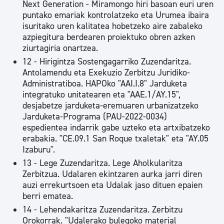
Next Generation - Miramongo hiri basoan euri uren
puntako emariak kontrolatzeko eta Urumea ibaira
isuritako uren kalitatea hobetzeko aire zabaleko
azpiegitura berdearen proiektuko obren azken
ziurtagiria onartzea.
12 - Hirigintza Sostengagarriko Zuzendaritza.
Antolamendu eta Exekuzio Zerbitzu Juridiko-
Administratiboa. HAPOko "AAI.I.8" Jarduketa
integratuko unitatearen eta "AAE.1/AY.15",
desjabetze jarduketa-eremuaren urbanizatzeko
Jarduketa-Programa (PAU-2022-0034)
espedientea indarrik gabe uzteko eta artxibatzeko
erabakia. "CE.09.1 San Roque txaletak" eta "AY.05
Izaburu".
13 - Lege Zuzendaritza. Lege Aholkularitza
Zerbitzua. Udalaren ekintzaren aurka jarri diren
auzi errekurtsoen eta Udalak jaso dituen epaien
berri ematea.
14 - Lehendakaritza Zuzendaritza. Zerbitzu
Orokorrak. "Udalerako bulegoko material