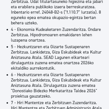
Zerbitzua. Udal titulartasuneko higiezina eta jabari
eta erabilera publikoko izaera berreskuratzea.
Inbentario erref. 24048-B2-s ("f.110.7" lurzatia). 8
eguneko epea ematea okupazio-egintza bertan
behera uzteko.
4 - Ekonomia Kudeaketaren Zuzendaritza. Ondare
Zerbitzua. Hipodromoaren emakidaren lehen
luzapena onartzea.
5 - Hezkuntzaren eta Gizarte Sustapenaren
Zerbitzua. Lankidetza, Giza Eskubideak eta Kultur
Aniztasuna Atala. SEAD Lagunen elkarteari
dirulaguntza zuzena ematea onartzea 2026ko
ekitaldiko aurrekontutik.
6 - Hezkuntzaren eta Gizarte Sustapenaren
Zerbitzua. Lankidetza, Giza Eskubideak eta Kultur
Aniztasuna Atala. Dirulaguntza zuzena ematea
"Donostiako Bidezko Merkataritza Taldea 2026"
proiektua gauzatzeko.
7 - Hiri Mantentze eta Zerbitzuen Zuzendaritza.
Hiri Mantentze eta Zerbitzuen Administrazio Atala.