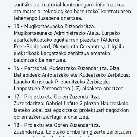
suntsikorra, material kontsumigarri informatikoa
eta material teknologikoa hornitzeko" kontratuaren
lehenengo luzapena onartzea.
15 - Mugikortasuneko Zuzendaritza.
Mugikortasuneko Administrazio-Atala. Lurpeko
aparkalekuetako egoiliarren plazetan (Alderdi
Eder-Boulebard, Okendo eta Cervantes) ibilgailu
elektrikoak kargatzeko zerbitzua emateko
baldintzak baimentzea.
16 - Pertsonak Kudeatzeko Zuzendaritza. Giza
Baliabideak Antolatzeko eta Kudeatzeko Zerbitzua.
Laneko Arriskuak Prebenitzeko Zerbitzuko
Lanpostuen Zerrendaren (LZ) aldaketa onartzea.
17 - Proiektu eta Obren Zuzendaritza.
Zuzendaritza. Gabriel Lafitte 3 plazan Haurreskola
izateko lokal bat egokitzeko proiektuari dagozkion
obren azken ziurtagiria onartzea.
18 - Proiektu eta Obren Zuzendaritza.
Zuzendaritza. Loiolako Erriberan gizarte zerbitzuen