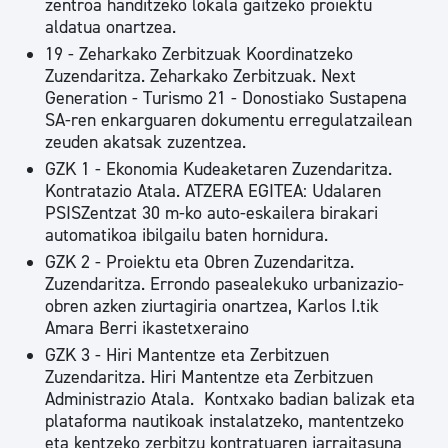
zentroa handitzeko lokala gaitzeko proiektu
aldatua onartzea.
19 - Zeharkako Zerbitzuak Koordinatzeko
Zuzendaritza. Zeharkako Zerbitzuak. Next
Generation - Turismo 21 - Donostiako Sustapena
SA-ren enkarguaren dokumentu erregulatzailean
zeuden akatsak zuzentzea.
GZK 1 - Ekonomia Kudeaketaren Zuzendaritza.
Kontratazio Atala. ATZERA EGITEA: Udalaren
PSISZentzat 30 m-ko auto-eskailera birakari
automatikoa ibilgailu baten hornidura.
GZK 2 - Proiektu eta Obren Zuzendaritza.
Zuzendaritza. Errondo pasealekuko urbanizazio-
obren azken ziurtagiria onartzea, Karlos I.tik
Amara Berri ikastetxeraino
GZK 3 - Hiri Mantentze eta Zerbitzuen
Zuzendaritza. Hiri Mantentze eta Zerbitzuen
Administrazio Atala. Kontxako badian balizak eta
plataforma nautikoak instalatzeko, mantentzeko
eta kentzeko zerbitzu kontratuaren jarraitasuna