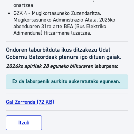
onartzea
GZK 4 - Mugikortasuneko Zuzendaritza.
Mugikortasuneko Administrazio-Atala. 2026ko
abenduaren 31ra arte BEA (Bus Elektriko
Adimenduna) Hitzarmena luzatzea.
Ondoren laburbilduta ikus ditzakezu Udal
Gobernu Batzordeak plenura igo dituen gaiak.
2026ko apirilak 28 eguneko bilkuraren
laburpena:
Ez da laburpenik aurkitu aukeratutako egunean.
Gai Zerrenda (72 KB)
Itzuli