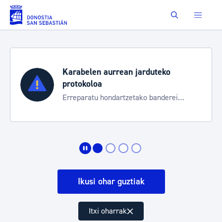
Eduki nagusira joan
Buscar
Karabelen aurrean jarduteko
protokoloa
Erreparatu hondartzetako banderei
egoeraren berri izateko
Ikusi ohar guztiak
Itxi oharrak