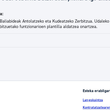
a:
 Baliabideak Antolatzeko eta Kudeatzeko Zerbitzua. Udaleko
itzuetako funtzionarioen plantilla aldatzea onartzea.
Esteka erabilgar
Lan-eskaintza
Kontratatzailearen