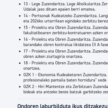
13 - Lege Zuzendaritza. Lege Aholkularitza Zer
Udalak jaso dituen epaien berri ematea.
14 - Pertsonak Kudeatzeko Zuzendaritza. Lang
eta 2026ko urtarrilean egindako zerbitzu berez
15 - Proiektu eta Obren Zuzendaritza. Zuzendar
fakultatiboaren zerbitzu-kontratuaren azken o
16 - Proiektu eta Obren Zuzendaritza. Zuzenda
barandako obren kontratua likidatzea (II A fase
17 - Proiektu eta Obren Zuzendaritza. Zuzendar
obren azken ziurtagiria onartzea.
18 - Proiektu eta Obren Zuzendaritza. Zuzenda
onartzea.
GZK 1 - Ekonomia Kudeaketaren Zuzendaritza. 
profesionaleko pantaila baten hornidura" xede 
GZK 2 - Hiri Mantentze eta Zerbitzuen Zuzendar
bideak eta antzeko beste batzuk garbitzeko ze
Ondoren laburbilduta ikus ditzakez