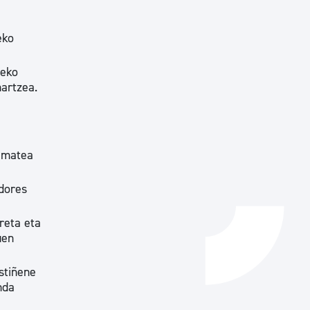
Izapideen katalogoa
eko
zeko
Tramitaziorako laguntza
artzea.
 ematea
adores
reta eta
uen
stiñene
nda