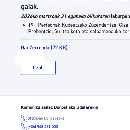
gaiak.
2026ko martxoak 31 eguneko bilkuraren
laburpen
19 - Pertsonak Kudeatzeko Zuzendaritza. Giza
Prebentzio, Su Itzalketa eta salbamenduko zerb
Gai Zerrenda (72 KB)
Itzuli
Komunika zaitez Donostiako Udalarekin
(doan Donostiatik)
010
(+34) 943 481 000