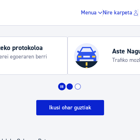
Menua
Nire karpeta
eko protokoloa
Aste Nag
rei egoeraren berri
Trafiko moz
Zergak eta isunak
Etxebizitza eta hirig
Ikusi ohar guztiak
Gune publikoa, ho