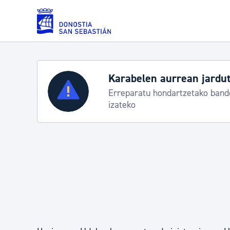
Eduki nagusira joan
Karabelen aurrean jardut
Zerbitzuak
Erreparatu hondartzetako bande
izateko
Errolda eta gai pertsonalak
Gizarte-zerbitzuak
Mugikortasuna