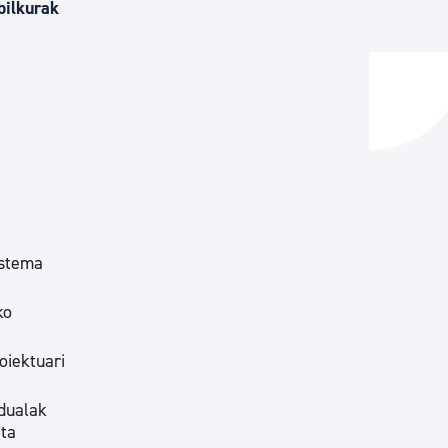
bilkurak
ta enplegua
ubideak eta bizikidetza
istema
ko
oiektuari
idualak
eta