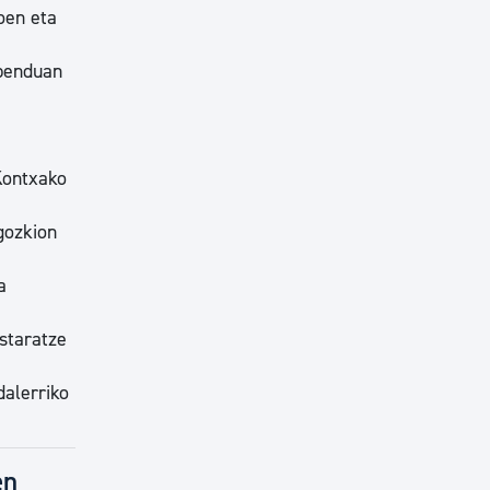
oen eta
abenduan
Kontxako
gozkion
a
staratze
dalerriko
en