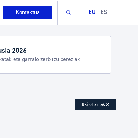
Buscar
EU
ES
Kontaktua
usia 2026
ketak eta garraio zerbitzu bereziak
intza
Itxi oharrak
ndakinak eta ingurumena