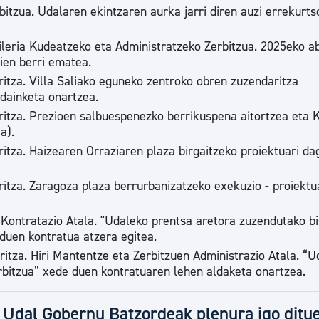
bitzua. Udalaren ekintzaren aurka jarri diren auzi errekurts
ileria Kudeatzeko eta Administratzeko Zerbitzua. 2025eko 
ien berri ematea.
itza. Villa Saliako eguneko zentroko obren zuzendaritza
rdainketa onartzea.
ritza. Prezioen salbuespenezko berrikuspena aitortzea eta 
a).
itza. Haizearen Orraziaren plaza birgaitzeko proiektuari da
ritza. Zaragoza plaza berrurbanizatzeko exekuzio - proiektu
Kontratazio Atala. "Udaleko prentsa aretora zuzendutako bi
duen kontratua atzera egitea.
itza. Hiri Mantentze eta Zerbitzuen Administrazio Atala. “U
rbitzua” xede duen kontratuaren lehen aldaketa onartzea.
u Udal Gobernu Batzordeak plenura igo ditu