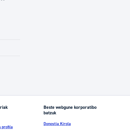
riak
Beste webgune korporatibo
batzuk
Donostia Kirola
 profila