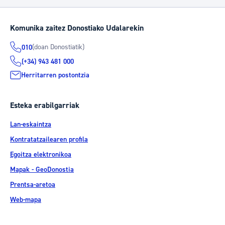
Komunika zaitez Donostiako Udalarekin
(doan Donostiatik)
010
(+34) 943 481 000
Herritarren postontzia
Esteka erabilgarriak
Lan-eskaintza
Kontratatzailearen profila
Egoitza elektronikoa
Mapak - GeoDonostia
Prentsa-aretoa
Web-mapa