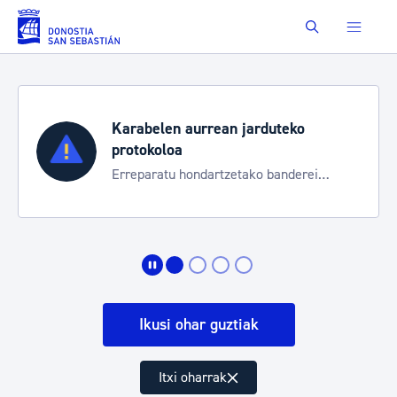
Eduki nagusira joan
Buscar
Karabelen aurrean jarduteko
protokoloa
Erreparatu hondartzetako banderei
egoeraren berri izateko
Ikusi ohar guztiak
Itxi oharrak