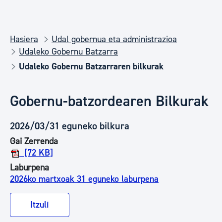
Hasiera
Udal gobernua eta administrazioa
Udaleko Gobernu Batzarra
Udaleko Gobernu Batzarraren bilkurak
Gobernu-batzordearen Bilkurak
2026/03/31 eguneko bilkura
Gai Zerrenda
[72 KB]
Laburpena
2026ko martxoak 31 eguneko laburpena
Itzuli