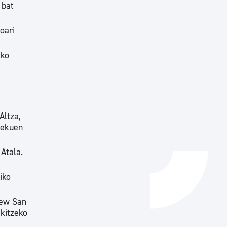
 bat
Izapideen katalogoa
oari
Tramitaziorako laguntza
eko
Altza,
lekuen
Atala.
iko
New San
ikitzeko