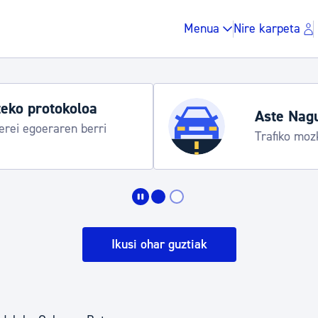
Menua
Nire karpeta
eko protokoloa
Aste Nag
rei egoeraren berri
Trafiko moz
Zergak eta isunak
Etxebizitza eta hirig
Ikusi ohar guztiak
Gune publikoa, ho