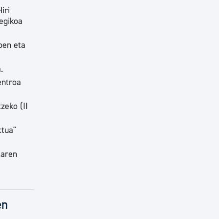
iri
egikoa
oen eta
.
entroa
zeko (II
ktua"
laren
en