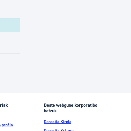
riak
Beste webgune korporatibo
batzuk
Donostia Kirola
 profila
Donostia Kultura