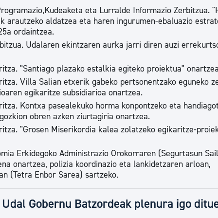
Programazio,Kudeaketa eta Lurralde Informazio Zerbitzua. "H
k arautzeko aldatzea eta haren ingurumen-ebaluazio estrat
25a ordaintzea.
bitzua. Udalaren ekintzaren aurka jarri diren auzi errekurts
itza. "Santiago plazako estalkia egiteko proiektua" onartzea
ritza. Villa Salian etxerik gabeko pertsonentzako eguneko z
oaren egikaritze subsidiarioa onartzea.
ritza. Kontxa pasealekuko horma konpontzeko eta handiagot
gozkion obren azken ziurtagiria onartzea.
itza. "Grosen Miserikordia kalea zolatzeko egikaritze-proie
omia Erkidegoko Administrazio Orokorraren (Segurtasun Sai
na onartzea, polizia koordinazio eta lankidetzaren arloan,
an (Tetra Enbor Sarea) sartzeko.
u Udal Gobernu Batzordeak plenura igo ditu