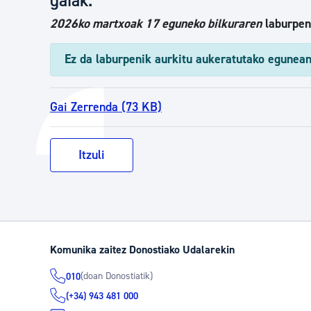
gaiak.
2026ko martxoak 17 eguneko bilkuraren
laburpen
Ez da laburpenik aurkitu aukeratutako egunean
Gai Zerrenda (73 KB)
Itzuli
Komunika zaitez Donostiako Udalarekin
(doan Donostiatik)
010
(+34) 943 481 000