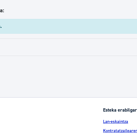
a:
.
Esteka erabilgar
Lan-eskaintza
Kontratatzailearen