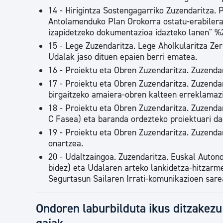
14 - Hirigintza Sostengagarriko Zuzendaritza. 
Antolamenduko Plan Orokorra ostatu-erabilera
izapidetzeko dokumentazioa idazteko lanen" %
15 - Lege Zuzendaritza. Lege Aholkularitza Zer
Udalak jaso dituen epaien berri ematea.
16 - Proiektu eta Obren Zuzendaritza. Zuzendar
17 - Proiektu eta Obren Zuzendaritza. Zuzenda
birgaitzeko amaiera-obren kalteen erreklamazi
18 - Proiektu eta Obren Zuzendaritza. Zuzenda
C Fasea) eta baranda ordezteko proiektuari da
19 - Proiektu eta Obren Zuzendaritza. Zuzendar
onartzea.
20 - Udaltzaingoa. Zuzendaritza. Euskal Auton
bidez) eta Udalaren arteko lankidetza-hitzarme
Segurtasun Sailaren Irrati-komunikazioen sare
Ondoren laburbilduta ikus ditzakez