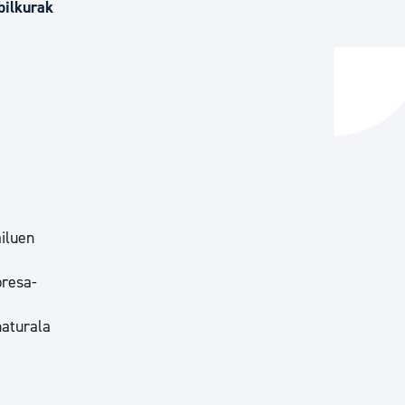
bilkurak
ta enplegua
ubideak eta bizikidetza
iluen
presa-
naturala