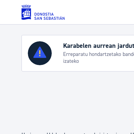
Eduki nagusira joan
Karabelen aurrean jardut
Zerbitzuak
Erreparatu hondartzetako bande
izateko
Errolda eta gai pertsonalak
Gizarte-zerbitzuak
Mugikortasuna