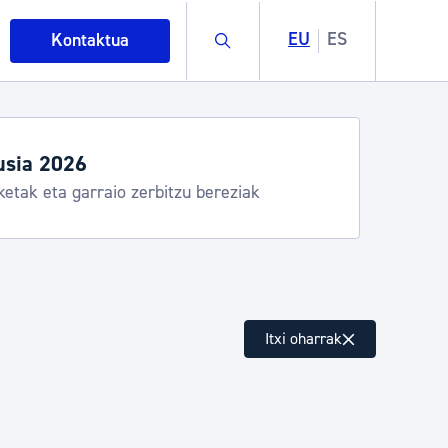
Buscar
EU
ES
Kontaktua
usia 2026
ketak eta garraio zerbitzu bereziak
intza
Itxi oharrak
ndakinak eta ingurumena