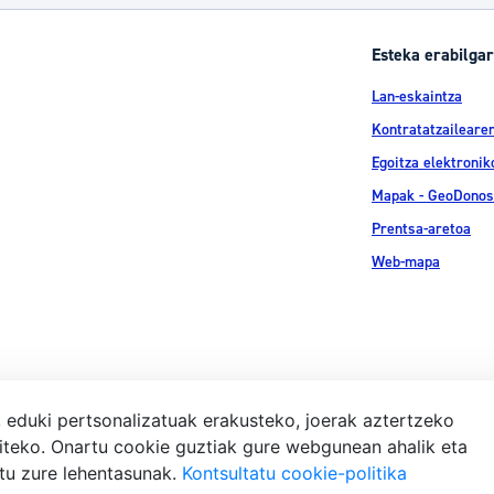
tea
Udal administrazioa
Esteka erabilgar
Iragarki ofizialen taula
Lan-eskaintza
Egutegi fiskala
Kontratatzailearen
enda
Gardentasun ataria
Egoitza elektronik
Mapak - GeoDonos
Prentsa-aretoa
Web-mapa
, eduki pertsonalizatuak erakusteko, joerak aztertzeko
iteko. Onartu cookie guztiak gure webgunean ahalik eta
Lege-ohar
atu zure lehentasunak.
Kontsultatu cookie-politika