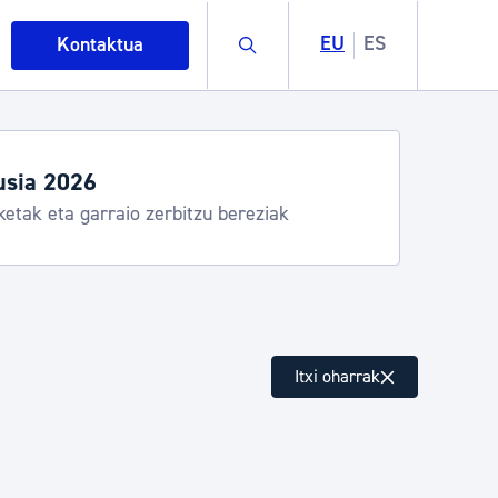
Buscar
EU
ES
Kontaktua
usia 2026
ketak eta garraio zerbitzu bereziak
intza
Itxi oharrak
ndakinak eta ingurumena