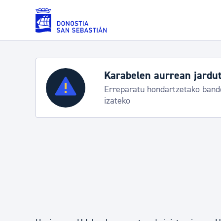
Eduki nagusira joan
Karabelen aurrean jardut
Zerbitzuak
Erreparatu hondartzetako bande
izateko
Errolda eta gai pertsonalak
Gizarte-zerbitzuak
Mugikortasuna