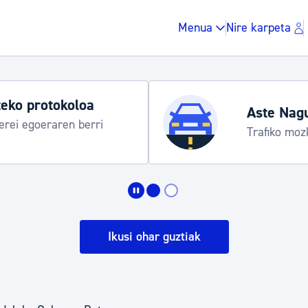
Menua
Nire karpeta
eko protokoloa
Aste Nag
rei egoeraren berri
Trafiko moz
Zergak eta isunak
Etxebizitza eta hirig
Ikusi ohar guztiak
Gune publikoa, ho