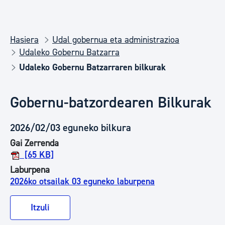
Hasiera
Udal gobernua eta administrazioa
Udaleko Gobernu Batzarra
Udaleko Gobernu Batzarraren bilkurak
Gobernu-batzordearen Bilkurak
2026/02/03 eguneko bilkura
Gai Zerrenda
[65 KB]
Laburpena
2026ko otsailak 03 eguneko laburpena
Itzuli