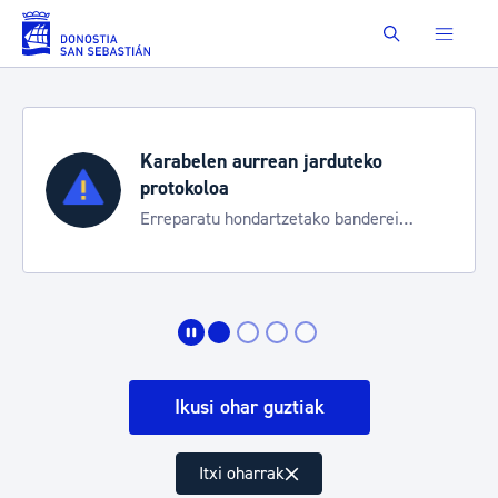
Eduki nagusira joan
Buscar
Karabelen aurrean jarduteko
protokoloa
Erreparatu hondartzetako banderei
egoeraren berri izateko
Ikusi ohar guztiak
Itxi oharrak