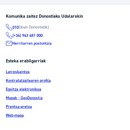
Komunika zaitez Donostiako Udalarekin
(doan Donostiatik)
010
(+34) 943 481 000
Herritarren postontzia
Esteka erabilgarriak
Lan-eskaintza
Kontratatzailearen profila
Egoitza elektronikoa
Mapak - GeoDonostia
Prentsa-aretoa
Web-mapa