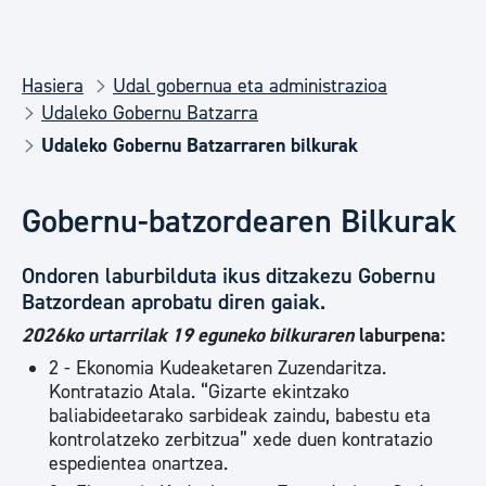
Hasiera
Udal gobernua eta administrazioa
Udaleko Gobernu Batzarra
Udaleko Gobernu Batzarraren bilkurak
Gobernu-batzordearen Bilkurak
Ondoren laburbilduta ikus ditzakezu Gobernu
Batzordean aprobatu diren gaiak.
2026ko urtarrilak 19 eguneko bilkuraren
laburpena:
2 - Ekonomia Kudeaketaren Zuzendaritza.
Kontratazio Atala. “Gizarte ekintzako
baliabideetarako sarbideak zaindu, babestu eta
kontrolatzeko zerbitzua” xede duen kontratazio
espedientea onartzea.