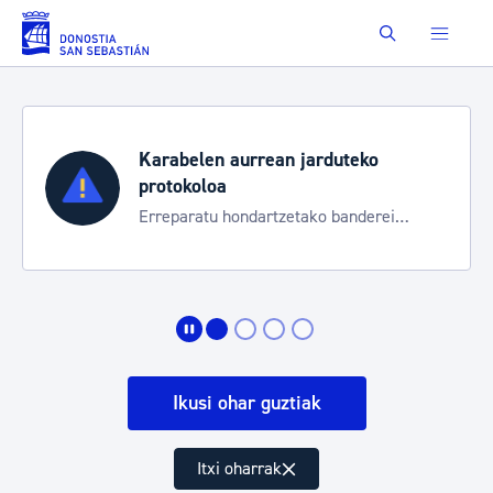
Eduki nagusira joan
Buscar
Karabelen aurrean jarduteko
protokoloa
Erreparatu hondartzetako banderei
egoeraren berri izateko
Ikusi ohar guztiak
Itxi oharrak