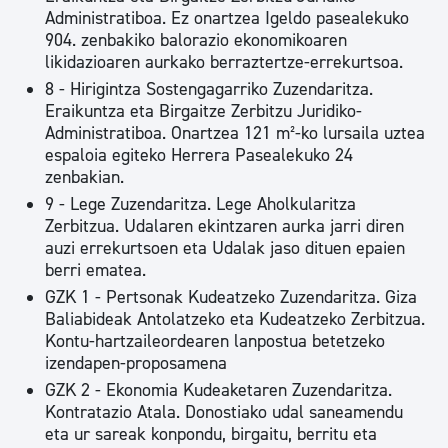
Administratiboa. Ez onartzea Igeldo pasealekuko
904. zenbakiko balorazio ekonomikoaren
likidazioaren aurkako berraztertze-errekurtsoa.
8 - Hirigintza Sostengagarriko Zuzendaritza.
Eraikuntza eta Birgaitze Zerbitzu Juridiko-
Administratiboa. Onartzea 121 m²-ko lursaila uztea
espaloia egiteko Herrera Pasealekuko 24
zenbakian.
9 - Lege Zuzendaritza. Lege Aholkularitza
Zerbitzua. Udalaren ekintzaren aurka jarri diren
auzi errekurtsoen eta Udalak jaso dituen epaien
berri ematea.
GZK 1 - Pertsonak Kudeatzeko Zuzendaritza. Giza
Baliabideak Antolatzeko eta Kudeatzeko Zerbitzua.
Kontu-hartzaileordearen lanpostua betetzeko
izendapen-proposamena
GZK 2 - Ekonomia Kudeaketaren Zuzendaritza.
Kontratazio Atala. Donostiako udal saneamendu
eta ur sareak konpondu, birgaitu, berritu eta