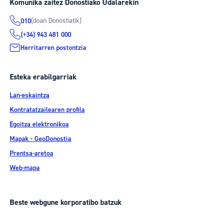
Komunika zaitez Donostiako Udalarekin
(doan Donostiatik)
010
(+34) 943 481 000
Herritarren postontzia
Esteka erabilgarriak
Lan-eskaintza
Kontratatzailearen profila
Egoitza elektronikoa
Mapak - GeoDonostia
Prentsa-aretoa
Web-mapa
Beste webgune korporatibo batzuk