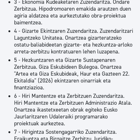
3 - Ekonomia Kudeaketaren Zuzendaritza. Ondare
Zerbitzua. Hipodromoaren emakida arautzen duen
agiria aldatzea eta aurkeztutako obra-proiektua
baimentzea.
4 - Gizarte Ekintzaren Zuzendaritza. Zuzendaritzari
Laguntzeko Unitatea. Onartzea gizarteratzeko
ostatu-baliabideetan gizarte- eta hezkuntza-arloko
arreta-zerbitzu kontratuaren lehen luzapena.
5 - Hezkuntzaren eta Gizarte Sustapenaren
Zerbitzua. Giza Eskubideen Bulegoa. Onartzea
"Artea eta Giza Eskubideak, Haur eta Gazteen 22.
Ekitaldia" (2026) ekintzaren oinarriak eta
finantziazioa.
6 - Hiri Mantentze eta Zerbitzuen Zuzendaritza.
Hiri Mantentze eta Zerbitzuen Administrazio Atala.
Onartzea ikastetxeetan obrak egiteko Eusko
Jaurlaritzaren Udaleraiki programarako
proiektuak aurkeztea.
7 - Hirigintza Sostengagarriko Zuzendaritza.
Eraikuntza eta Birgaitze Zerbitzu Juridiko-