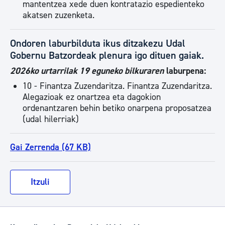
mantentzea xede duen kontratazio espedienteko
akatsen zuzenketa.
Ondoren laburbilduta ikus ditzakezu Udal
Gobernu Batzordeak plenura igo dituen gaiak.
2026ko urtarrilak 19 eguneko bilkuraren
laburpena:
10 - Finantza Zuzendaritza. Finantza Zuzendaritza.
Alegazioak ez onartzea eta dagokion
ordenantzaren behin betiko onarpena proposatzea
(udal hilerriak)
Gai Zerrenda (67 KB)
Itzuli