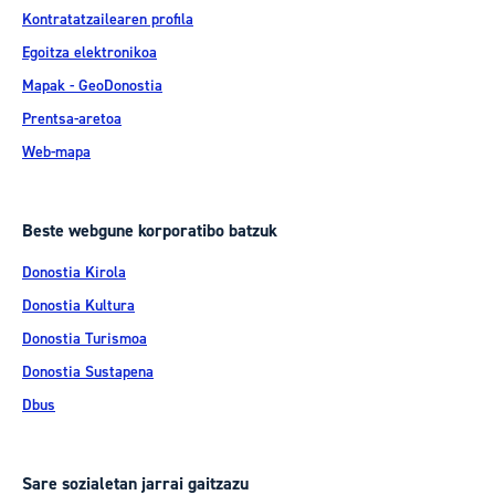
Kontratatzailearen profila
Egoitza elektronikoa
Mapak - GeoDonostia
Prentsa-aretoa
Web-mapa
Beste webgune korporatibo batzuk
Donostia Kirola
Donostia Kultura
Donostia Turismoa
Donostia Sustapena
Dbus
Sare sozialetan jarrai gaitzazu