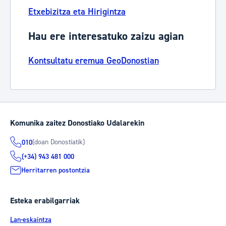
Etxebizitza eta Hirigintza
Hau ere interesatuko zaizu agian
Kontsultatu eremua GeoDonostian
Komunika zaitez Donostiako Udalarekin
(doan Donostiatik)
010
(+34) 943 481 000
Herritarren postontzia
Esteka erabilgarriak
Lan-eskaintza