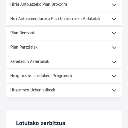
Hiria Antolatzeko Plan Orokorra
Hiri Antolamendurako Plan Orokorraren Aldaketak
Plan Bereziak
Plan Partzialak
Xehetasun Azterlanak
Hirigintzako Jarduketa Programak
Hitzarmen Urbanistikoak
Lotutako zerbitzua