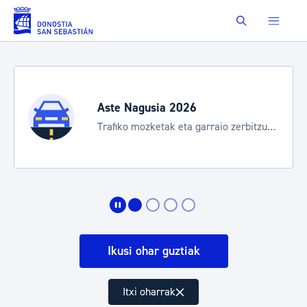
Eduki nagusira joan
Buscar
Aste Nagusia 2026
Trafiko mozketak eta garraio zerbitzu
bereziak
Ikusi ohar guztiak
Itxi oharrak